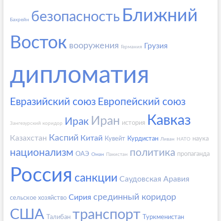
Ближний
безопасность
Бахрейн
Восток
вооружения
Грузия
Германия
дипломатия
Евразийский союз
Европейский союз
Кавказ
Иран
Ирак
история
Зангезурский коридор
Каспий
Казахстан
Китай
Кувейт
Курдистан
наука
Ливан
НАТО
национализм
политика
ОАЭ
пропаганда
Оман
Пакистан
Россия
санкции
Саудовская Аравия
срединный коридор
Сирия
сельское хозяйство
США
транспорт
Талибан
Туркменистан