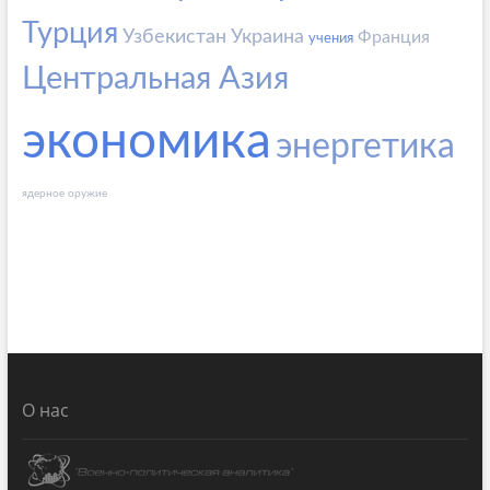
Турция
Узбекистан
Украина
Франция
учения
Центральная Азия
экономика
энергетика
ядерное оружие
О нас