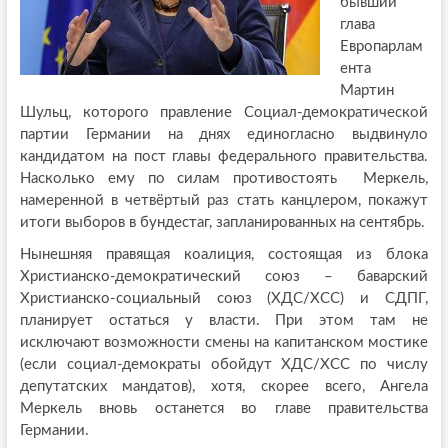
бывший
глава
Европарлам
ента
Мартин
Шульц, которого правление Социал-демократической
партии Германии на днях единогласно выдвинуло
кандидатом на пост главы федерального правительства.
Насколько ему по силам противостоять Меркель,
намеренной в четвёртый раз стать канцлером, покажут
итоги выборов в бундестаг, запланированных на сентябрь.
Нынешняя правящая коалиция, состоящая из блока
Христианско-демократический союз – баварский
Христианско-социальный союз (ХДС/ХСС) и СДПГ,
планирует остаться у власти. При этом там не
исключают возможности смены на капитанском мостике
(если социал-демократы обойдут ХДС/ХСС по числу
депутатских мандатов), хотя, скорее всего, Ангела
Меркель вновь останется во главе правительства
Германии.