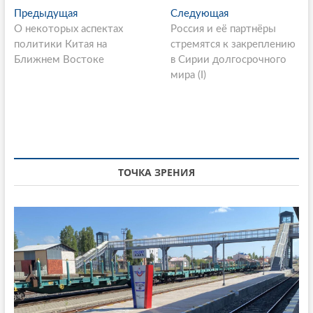
P
Предыдущая
П
Следующая
С
О некоторых аспектах
р
Россия и её партнёры
л
o
политики Китая на
е
стремятся к закреплению
е
s
Ближнем Востоке
д
в Сирии долгосрочного
д
ы
мира (I)
у
t
д
ю
n
у
щ
щ
а
a
а
я
v
я
с
i
с
т
ТОЧКА ЗРЕНИЯ
т
а
g
а
т
a
т
ь
ь
я
t
я
:
i
:
o
n