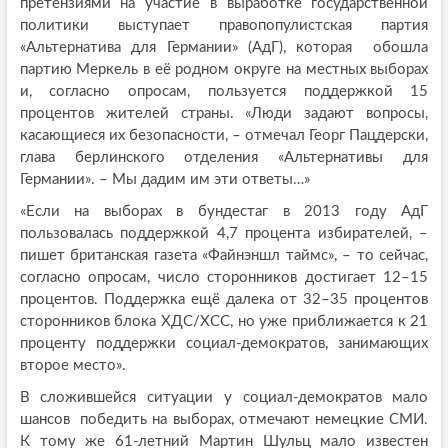
претензиями на участие в выработке государственной
политики выступает правопопулистская партия
«Альтернатива для Германии» (АдГ), которая обошла
партию Меркель в её родном округе на местных выборах
и, согласно опросам, пользуется поддержкой 15
процентов жителей страны. «Люди задают вопросы,
касающиеся их безопасности, – отмечал Георг Пацдерски,
глава берлинского отделения «Альтернативы для
Германии». – Мы дадим им эти ответы…»
«Если на выборах в бундестаг в 2013 году АдГ
пользовалась поддержкой 4,7 процента избирателей, –
пишет британская газета «Файнэншл таймс», – то сейчас,
согласно опросам, число сторонников достигает 12–15
процентов. Поддержка ещё далека от 32–35 процентов
сторонников блока ХДС/ХСС, но уже приближается к 21
проценту поддержки социал-демократов, занимающих
второе место».
В сложившейся ситуации у социал-демократов мало
шансов победить на выборах, отмечают немецкие СМИ.
К тому же 61-летний Мартин Шульц мало известен