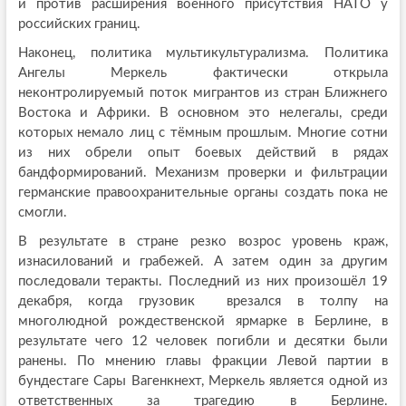
и против расширения военного присутствия НАТО у
российских границ.
Наконец, политика мультикультурализма. Политика
Ангелы Меркель фактически открыла
неконтролируемый поток мигрантов из стран Ближнего
Востока и Африки. В основном это нелегалы, среди
которых немало лиц с тёмным прошлым. Многие сотни
из них обрели опыт боевых действий в рядах
бандформирований. Механизм проверки и фильтрации
германские правоохранительные органы создать пока не
смогли.
В результате в стране резко возрос уровень краж,
изнасилований и грабежей. А затем один за другим
последовали теракты. Последний из них произошёл 19
декабря, когда грузовик врезался в толпу на
многолюдной рождественской ярмарке в Берлине, в
результате чего 12 человек погибли и десятки были
ранены. По мнению главы фракции Левой партии в
бундестаге Сары Вагенкнехт, Меркель является одной из
ответственных за трагедию в Берлине.