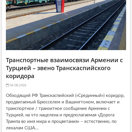
o
n
Транспортные взаимосвязи Армении с
Турцией – звено Транскаспийского
коридора
04.08.2026
Обходящий РФ Транскаспийский («Срединный») коридор,
продвигаемый Брюсселем и Вашингтоном, включает и
транспортное / транзитное сообщение Армении с
Турцией, на что нацелена и предполагаемая «Дорога
Трампа во имя мира и процветания» – естественно, по
лекалам США...