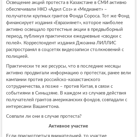
Освещение акций протеста в Казахстане в СМИ активно
обеспечивали НКО «Адил Соз» и «Медианет» –
получатели крупных грантов Фонда Сороса. Тот же Фонд
финансирует издания «Евразиянет», которое наиболее
активно освещало протестные акции в предвыборный
период, публикуя практически ежедневные «сводки с
полей». Корреспондент издания Джоанна ЛИЛЛИС
распространял в соцсетях видеозаписи столкновений с
полицией.
Практически те же ресурсы, что в последние месяцы
активно продвигали информацию о протестах, ранее вели
кампании против российско-казахстанского
сотрудничества, а позже – против Китая, в связи с
событиями в Синьцзяне. В каждом из случаев действия
получателей грантов американских фондов, совпадали с
интересами Вашингтона.
Совпали ли они в случае протеста?
Активное участие
Если присмотреться внимательней, то участие