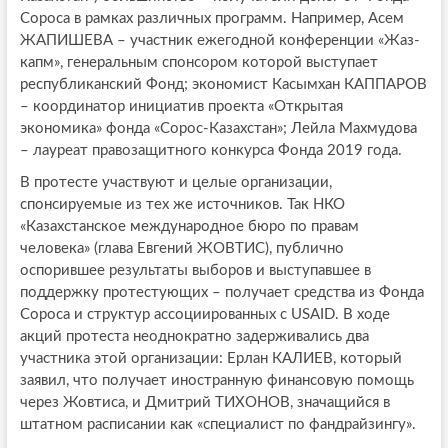
Сороса в рамках различных программ. Например, Асем
ЖАПИШЕВА – участник ежегодной конференции «Жаз-
капм», генеральным спонсором которой выступает
республиканский Фонд; экономист Касымхан КАППАРОВ
– координатор инициатив проекта «Открытая
экономика» фонда «Сорос-Казахстан»; Лейла Махмудова
– лауреат правозащитного конкурса Фонда 2019 года.
В протесте участвуют и целые организации,
спонсируемые из тех же источников. Так НКО
«Казахстанское международное бюро по правам
человека» (глава Евгений ЖОВТИС), публично
оспорившее результаты выборов и выступавшее в
поддержку протестующих – получает средства из Фонда
Сороса и структур ассоциированных с USAID. В ходе
акций протеста неоднократно задерживались два
участника этой организации: Ерлан КАЛИЕВ, который
заявил, что получает иностранную финансовую помощь
через Жовтиса, и Дмитрий ТИХОНОВ, значащийся в
штатном расписании как «специалист по фандрайзингу».