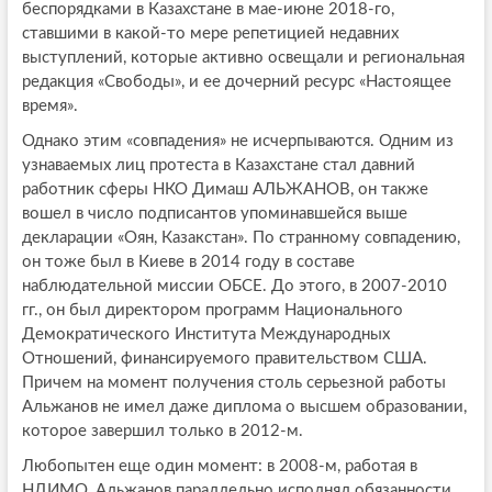
беспорядками в Казахстане в мае-июне 2018-го,
ставшими в какой-то мере репетицией недавних
выступлений, которые активно освещали и региональная
редакция «Свободы», и ее дочерний ресурс «Настоящее
время».
Однако этим «совпадения» не исчерпываются. Одним из
узнаваемых лиц протеста в Казахстане стал давний
работник сферы НКО Димаш АЛЬЖАНОВ, он также
вошел в число подписантов упоминавшейся выше
декларации «Оян, Казакстан». По странному совпадению,
он тоже был в Киеве в 2014 году в составе
наблюдательной миссии ОБСЕ. До этого, в 2007-2010
гг., он был директором программ Национального
Демократического Института Международных
Отношений, финансируемого правительством США.
Причем на момент получения столь серьезной работы
Альжанов не имел даже диплома о высшем образовании,
которое завершил только в 2012-м.
Любопытен еще один момент: в 2008-м, работая в
НДИМО, Альжанов параллельно исполнял обязанности