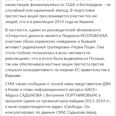
казахстанцев, финансируемых из США, в беспорядках – не
случайный или единичный эпизод. В подготовке
протестных акций прослеживается участия тех же
людей, что и в революции 2014 года на Украине.
В частности, одним из руководителей аблязовского
«Открытого диалога» является Людмила КОЗЛОВСКАЯ,
участник обоих украинских «майданов» и бывший
активист радикальной группировки «Чорна Пора». Она
столь глубоко погрузилась в роль «эксперта по
революциям», что в итоге была выдворена из Польши,
так как обеспечивала местные акции протеста против
слишком консервативного по меркам ЕС правительства в
Варшаве.
СМИ также сообщали о тесной связи представителя ДВК
в Киеве и главы информационного ресурса «БАСЕ»
Айдоса САДЫКОВА с Виталием ПОРТНИКОВЫМ, в
прошлом одним из организаторов майдана 2013-2014 гг.,
а ныне корреспондентом радио «Свобода». Он
консультировал, по данным СМИ, Садыкова перед