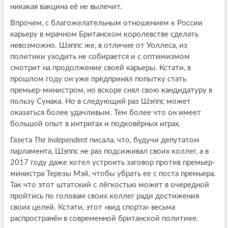
никакая вакцина её не вылечит.
Впрочем, с благожелательным отношением к России
карьеру в мрачном Британском королевстве сделать
невозможно. Шэппс же, в отличие от Уоллеса, из
политики уходить не собирается и с оптимизмом
смотрит на продолжение своей карьеры. Кстати, в
прошлом году он уже предпринял попытку стать
премьер-министром, но вскоре снял свою кандидатуру в
пользу Сунака. Но в следующий раз Шэппс может
оказаться более удачливым. Тем более что он имеет
большой опыт в интригах и подковёрных играх.
Газета
The Independent
писала, что, будучи депутатом
парламента, Шэппс не раз подсиживал своих коллег, а в
2017 году даже хотел устроить заговор против премьер-
министра Терезы Мэй, чтобы убрать ее с поста премьера.
Так что этот штатский с лёгкостью может в очередной
пройтись по головам своих коллег ради достижения
своих целей. Кстати, этот «вид спорта» весьма
распространён в современной британской политике.