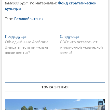
Валерий Бурт
, по материалам:
Фонд стратегической
культуры
Теги:
Великобритания
P
Предыдущая
П
Следующая
С
Объединённые Арабские
р
СВО: что осталось от
л
o
Эмираты: есть ли «жизнь
е
миллионной украинской
е
s
после нефти»?
д
армии?
д
ы
у
t
д
ю
n
у
щ
щ
а
a
а
я
v
я
с
ТОЧКА ЗРЕНИЯ
i
с
т
т
а
g
а
т
a
т
ь