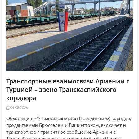
ь
я
t
я
:
i
:
o
n
Транспортные взаимосвязи Армении с
Турцией – звено Транскаспийского
коридора
04.08.2026
Обходящий РФ Транскаспийский («Срединный») коридор,
продвигаемый Брюсселем и Вашингтоном, включает и
транспортное / транзитное сообщение Армении с