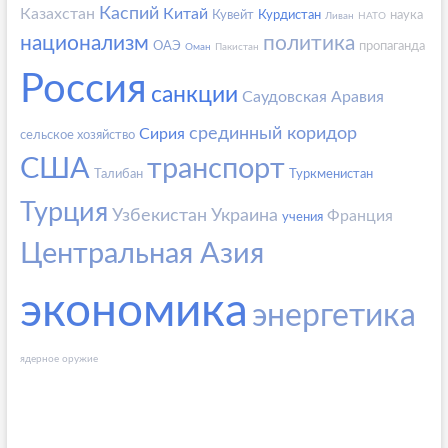
Каспий
Казахстан
Китай
Кувейт
Курдистан
наука
Ливан
НАТО
национализм
политика
ОАЭ
пропаганда
Оман
Пакистан
Россия
санкции
Саудовская Аравия
срединный коридор
Сирия
сельское хозяйство
США
транспорт
Талибан
Туркменистан
Турция
Узбекистан
Украина
Франция
учения
Центральная Азия
экономика
энергетика
ядерное оружие