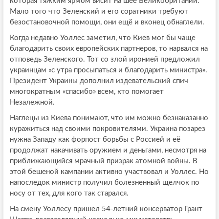
которая тяжким ярмом висит на шее Великобритании.
Мало того что Зеленский и его соратники требуют
безостановочной помощи, они ещё и вконец обнаглели.
Когда недавно Уоллес заметил, что Киев мог бы чаще
благодарить своих европейских партнеров, то нарвался на
отповедь Зеленского. Тот со злой иронией предложил
украинцам «с утра просыпаться и благодарить министра».
Президент Украины дополнил издевательский спич
многократным «спасибо» всем, кто помогает
Незалежной.
Наглецы из Киева понимают, что им можно безнаказанно
куражиться над своими покровителями. Украина позарез
нужна Западу как форпост борьбы с Россией и её
продолжат накачивать оружием и деньгами, несмотря на
приближающийся мрачный призрак атомной войны. В
этой бешеной кампании активно участвовал и Уоллес. Но
напоследок министр получил болезненный щелчок по
носу от тех, для кого так старался.
На смену Уоллесу пришел 54-летний консерватор Грант