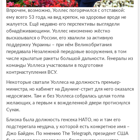
Впрочем, возможно, Уоллес погорячился с отставкой:
ему всего 53 года, на вид крепок, на здоровье вроде не
жалуется. Ещё недавно его перспективы выглядели
обнадёживающими. Уоллес неизменно жёстко
высказывался о России, его хвалили за активную
поддержку Украины – при нём Великобритания
передавала Незалежной передовые вооружения, в том
числе крылатые ракеты большой дальности. Генералы из
команды Уоллеса участвовали в подготовке
контрнаступления ВСУ.
Некоторые сватали Уоллеса на должность премьер-
министра, но кабинет на Даунинг-стрит для него оказался
недосягаем. Там и без Уоллеса собралась целая толпа
желающих, а первым к вожделенной двери протиснулся
Сунак.
Близка была должность генсека НАТО, но и там его
подстерегала неудача, у которой есть конкретное имя –
Джо Байден. По мнению The Telegraph, президент США