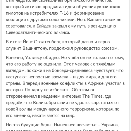
был недоволен своеволием британского министра,
который активно продвигал идеи обучения украинских
пилотов на истребителях F-16 и формирование
коалиции с другими союзниками. Но с Вашингтоном не
советовался, и Байден закрыл ему путь в резиденцию
Североатлантического альянса.
В итоге Йенс Столтенберг, который давно и верно
служит Вашингтону, продолжил руководство союзом.
Конечно, Уоллесу обидно. Но ушёл он не только потому,
что его работу не оценили. Этот человек с тяжёлым
взглядом, похожий на боксера-средневеса, чувствует, что
наступают непростые времена – и для мира, и для его
страны. Впереди военные конфликты в Африке, участия в
которых Лондону не избежать. Об этом он
откровенничал в недавнем интервью The Times, где
предрёк, что Великобритании не удастся спрятаться от
новой волны международного терроризма, которая, по
его мнению, накатывается на мир.
Но это будущие беды. Нынешнее несчастье – Украина,