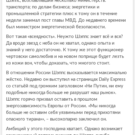
Шэппс, возглавлявший несколько министерств:
транспорта; по делам бизнеса; энергетики и
промышленной стратегии плюс к тому он в течение
недели занимал пост главы МВД. До недавнего времени
был министром энергетической безопасности.
Вот такая «всеядность». Неужто Шэппс знает всё и вся?
Да вроде звезд с неба он не хватал, однако опыта и
знаний у него достаточно. К тому же этот функционер
чертовски самолюбив и на новом поприще будет лезть
из кожи вон, чтобы доказать, что многого стоит.
В отношении России Шэппс высказывается максимально
жёстко. Недавно он выступил на страницах Daily Express
со статьёй под громким заголовком «Ни Путин, ни ему
подобные никогда больше не разрушат наш рынок».
Шэппс горячо призвал оставить в прошлом
энергозависимость Европы от России. «Мы никогда
больше не оставим себя уязвимыми перед прихотями
опасного тирана»», – высокопарно заключил он.
Амбиций у этого господина хватает. Однако возникает