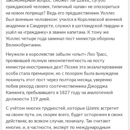
закономерный вопрос: сможет ли Шэппс, сугубо
гражданский человек, типичный «шпак» не опозориться
на новом поприще? Ведь его предшественник Уоллес
был военным человеком: учился в Королевской военной
академии в Сандхерсте, служил в шотландской гвардии и
ушёл на «гражданку» в звании капитана. К тому же
Уоллес четыре года занимал пост министра обороны
Великобритании.
Неужели в королевстве забыли «опыт» Лиз Трасс,
проявившей полную некомпетентность на посту
министра иностранных дел? Позже эта экзальтированная
особа стала премьером, но с позором была вынуждена
покинуть этот пост через полтора месяца, уверенно
побив рекорд своего соотечественника Джорджа
Каннинга, пребывавшего в 1827 году на аналогичной
должности 119 дней.
С учётом многих трудностей, которые Шэппс встретит
на своем пути, он, скорее всего, будет осторожен в своих
действиях, во всяком случае, поначалу. Так считают
многие, и, в частности, эксперт по международным