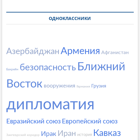
ОДНОКЛАССНИКИ
Армения
Азербайджан
Афганистан
Ближний
безопасность
Бахрейн
Восток
вооружения
Грузия
Германия
дипломатия
Евразийский союз
Европейский союз
Кавказ
Иран
Ирак
история
Зангезурский коридор