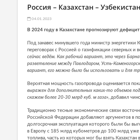
Россия – Казахстан – Узбекиста
04.01.2023
В 2024 году в Казахстане прогнозируют дефицит
Под занавес минувшего года министр энергетики 
переговорах с Россией о газификации северных и 
сейчас ведём. Как рабочий вариант, это через Барн
разветвление между Павлодаром, Усть-Каменогорс
вариант, его можно было бы использовать и для тр
Вероятная мощность газопровода оценивается пока
выражен для дополнительных каких-то объемов под
скажем более 20-30 млрд куб. м газа»
, добавил чин
Традиционно тесные экономические связи восточн
Российской Федерации добавляют аргументов в пол
долгосрочная эксплуатация которого были бы выг
в Европу с 185 млрд кубометров до 100 млрд уж
топлива, часть из которых мог бы взять Казахста