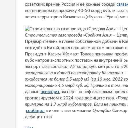
советских времен Россия и её южные соседи
связа
потенциалом на прокачку 40-50 млрд куб. м газа в
через территорию Казахстана («Бухара – Урал») мощ
Строительство газопровода «Средняя Азия – Цент
Предварительные планы собственной добычи в Каза
них идёт в Китай, хотя прошлым летом поставки с
Президент Касым-Жомарт Токаев призывал профи
кубометров экспортных поставок на внутренний ры
экспорт газа составил 7,2 млрд куб. метров, то в 2
экспорта газа в Китай по газопроводу Казахстан –
ожидается не более 5,5 млрд м3 (за 10 мес. 2022 го
экспортировано 4,6 млрд куб. м). Причина в том, ч
данные
приводит
эксперт по нефтегазовым проект
прогнозируемом с 2024 года дефиците газа.
«Потр
примерно на 1,7 млрд кубометров. Если не принять
сообщил
в июне глава компании
QazaqGaz
Санжар
дефицит газа.