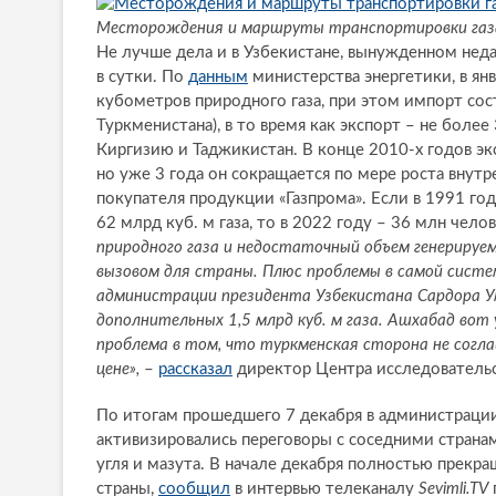
Месторождения и маршруты транспортировки газа
Не лучше дела и в Узбекистане, вынужденном недав
в сутки. По
данным
министерства энергетики, в ян
кубометров природного газа, при этом импорт сос
Туркменистана), в то время как экспорт – не более
Киргизию и Таджикистан. В конце 2010-х годов эк
но уже 3 года он сокращается по мере роста внутр
покупателя продукции «Газпрома». Если в 1991 го
62 млрд куб. м газа, то в 2022 году – 36 млн челов
природного газа и недостаточный объем генерируе
вызовом для страны. Плюс проблемы в самой систе
администрации президента Узбекистана Сардора Ум
дополнительных 1,5 млрд куб. м газа. Ашхабад вот
проблема в том, что туркменская сторона не согла
цене»,
–
рассказал
директор Центра исследователь
По итогам прошедшего 7 декабря в администрац
активизировались переговоры с соседними странам
угля и мазута. В начале декабря полностью прекр
страны,
сообщил
в интервью телеканалу
Sevimli.TV