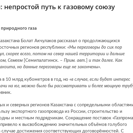
н: непростой путь к газовому союзу
 природного газа
Казахстана Болат Акчулаков рассказал о продолжающихся
восточных регионов республики:
«Мы переговоры до сих пор
аул, скорее всего, потом на север нашей территории и дальше
ком, Семеем
[Семипалатинск. –
Прим. авт.
]
и так далее. Как
анзита, но данные переговоры еще не закончены».
 в 10 млрд кубометров в год, но
«в случае, если будет интерес
ачи на юг, можно было бы рассматривать и более мощную трубу
овник.
ых и северных регионов Казахстана с сопредельными областям
ьзу экспортного газопровода из России, строительство и
одны и местным подрядчикам. Сокращение поставок «Газпрома
е привело к высвобождению значительных объёмов голубого
н в случае достижения соответствующих договорённостей. С