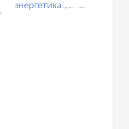
энергетика
ядерное оружие
а