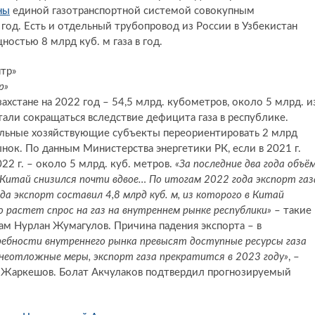
ны
единой газотранспортной системой совокупным
 год. Есть и отдельный трубопровод из России в Узбекистан
ностью 8 млрд куб. м газа в год.
р»
хстане на 2022 год – 54,5 млрд. кубометров, около 5 млрд. и
тали сокращаться вследствие дефицита газа в республике.
льные хозяйствующие субъекты переориентировать 2 млрд
нок. По данным Министерства энергетики РК, если в 2021 г.
022 г. – около 5 млрд. куб. метров.
«За последние два года объё
 Китай снизился почти вдвое… По итогам 2022 года экспорт газ
да экспорт составил 4,8 млрд куб. м, из которого в Китай
то растет спрос на газ на внутреннем рынке республики»
– такие
ам Нурлан Жумагулов. Причина падения экспорта – в
ебности внутреннего рынка превысят доступные ресурсы газа
 неотложные меры, экспорт газа прекратится в 2023 году»
, –
 Жаркешов. Болат Акчулаков подтвердил прогнозируемый