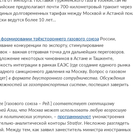
ть от импорта. Поставки туркменского газа в Узбекистан не
ссийские предполагают почти 700-километровый транзит через
единых долговременных тарифах между Москвой и Астаной пок
ки ведутся более 10 лет...
 формировании трёхстороннего газового союза
России,
ивание конкуренции по экспорту, стимулирование
вок – важная отправная точка для дальнейших переговоров.
дложение некоторых чиновников в Астане и Ташкенте,
кость интеграции в рамках ЕАЭС (где создание единого рынка
падного санкционного давления на Москву. Вопрос о газовом
дят]
в формате двустороннего сотрудничества. Обсуждения
можностей их газотранспортных систем»
, поспешил заверить
ее
[газового союза –
Ред.
]
соответствует скептицизму
ней Азии, что Москва может использовать любую возросшую
я политических уступок»,
–
программируют
умонастроения
ательно-аналитической конторы
Stratfor
. Несложно разглядеть
. Между тем, как заявил заместитель министра иностранных