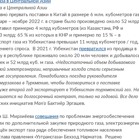
 в Центральной Азии
но прервать поставки в Китай в размере 6 млн. кубометров га
варе – ноябре 2022 г. в стране было произведено около 52 млр
тавил примерно 4 млрд кубометров (из Казахстана, РФ и
 3 млрд: 65 % из которых в КНР и примерно по 15 % – в
спорт газа из Узбекистана превышал 11 млрд кубометров / год,
еннего спроса. В 2021 г. Узбекистан
превратился
из продавца в
ду в республике проживало около 20 млн человек и добывалос
ек и 52 млрд куб. м газа.
«Недостаточный объем добываемого
мой электроэнергии, непривычные холода стали серьезным
ме госуправления. Понадобилась поездка руководителя
урзакова в Туркмению, чтобы договориться о поставке
 уже второй год экспортирует в Узбекистан туркменский газ. Н
шается на долгосрочный контракт, только на годовой. Все дело
ских инициатив
Man’o
Бахтиёр Эргашев.
ии Ш. Мирзиёева
совещания
по проблемам энергообеспечения
и по дополнительной закупке природного газа, электроэнергии
ащён экспорт газа ради обеспечения топливом населения
глава правления «Узтрансгаза» Бехзод Нарматов. Решено