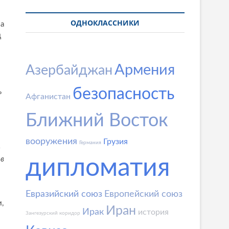
ОДНОКЛАССНИКИ
за
д
Армения
Азербайджан
безопасность
ь
Афганистан
Ближний Восток
вооружения
Грузия
Германия
о
 в
дипломатия
Евразийский союз
Европейский союз
,
Иран
Ирак
история
Зангезурский коридор