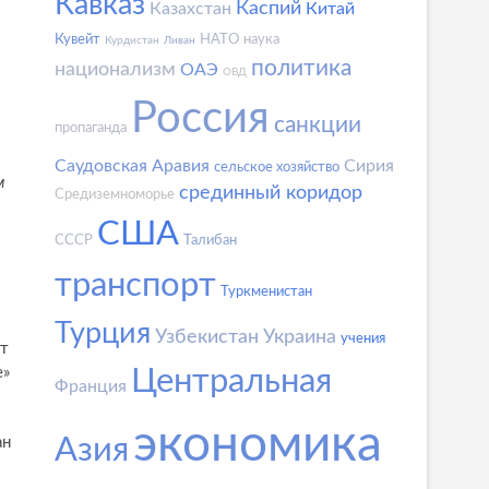
Кавказ
Каспий
Казахстан
Китай
Кувейт
НАТО
наука
Курдистан
Ливан
политика
национализм
ОАЭ
ОВД
Россия
санкции
пропаганда
Саудовская Аравия
Сирия
сельское хозяйство
м
срединный коридор
Средиземноморье
США
СССР
Талибан
транспорт
Туркменистан
Турция
Узбекистан
Украина
учения
ит
е»
Центральная
Франция
экономика
Азия
ан