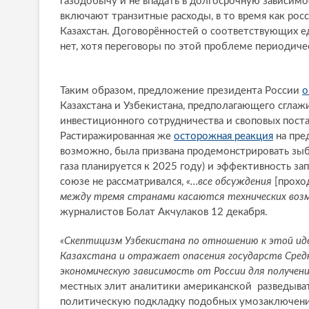
газодобычу и не впадать в долгосрочную зависимос
включают транзитные расходы, в то время как ро
Казахстан. Договорённостей о соответствующих 
нет, хотя переговоры по этой проблеме периодичес
Таким образом, предложение президента России
о
Казахстана и Узбекистана, предполагающего сглаж
инвестиционного сотрудничества и своповых поста
Растиражированная же
осторожная реакция
на пре
возможно, была призвана продемонстрировать зыб
газа планируется к 2025 году) и эффективность за
союзе не рассматривался,
«…все обсуждения
[прохо
между тремя странами касаются технических воз
журналистов Болат Акчулаков 12 декабря.
«Скептицизм Узбекистана по отношению к этой ид
Казахстана и отражает опасения государств Сред
экономическую зависимость от России для получени
местных элит аналитики американской разведыв
политическую подкладку подобных умозаключений