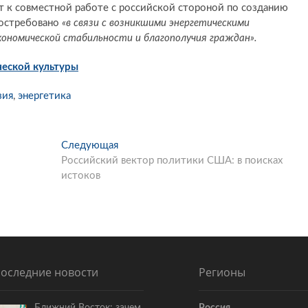
т к совместной работе с российской стороной по созданию
востребовано
«в связи с возникшими энергетическими
кономической стабильности и благополучия граждан».
ческой культуры
зия
,
энергетика
Следующая
С
Российский вектор политики США: в поисках
л
истоков
е
д
у
ю
щ
а
я
оследние новости
Регионы
с
т