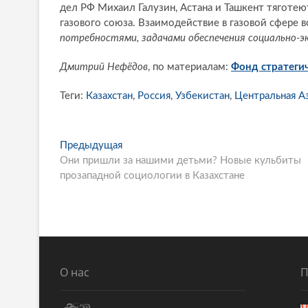
дел РФ Михаил Галузин, Астана и Ташкент тяготею
газового союза. Взаимодействие в газовой сфере 
потребностями, задачами обеспечения социально-э
Дмитрий Нефёдов
, по материалам:
Фонд стратеги
Теги:
Казахстан
,
Россия
,
Узбекистан
,
Центральная А
P
Предыдущая
П
Они пришли за нашими детьми? Новые кульбиты
р
o
прозападной социологии в Казахстане
е
s
д
ы
t
д
n
у
щ
a
а
О нас
П
v
я
i
с