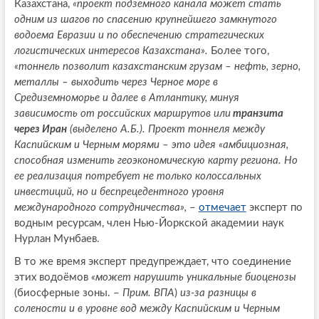
Казахстана,
«проект подземного канала может стать
одним из шагов по спасению крупнейшего замкнутого
водоема Евразии и по обеспечению стратегических
логистических интересов Казахстана».
Более того,
«тоннель позволит казахстанским грузам – нефть, зерно,
металлы – выходить через Черное море в
Средиземноморье и далее в Атлантику, минуя
зависимость от российских маршрутов или
транзита
через Иран
(выделено А.Б.). Проект тоннеля между
Каспийским и Черным морями – это идея «амбициозная,
способная изменить геоэкономическую карту региона. Но
ее реализация потребует не только колоссальных
инвестиций, но и беспрецедентного уровня
международного сотрудничества»,
–
отмечает
эксперт по
водным ресурсам, член Нью-Йоркской академии наук
Нурлан Мунбаев.
В то же время эксперт предупреждает, что соединение
этих водоёмов
«может нарушить уникальные биоценозы
(биосферные зоны. –
Прим. ВПА
)
из-за разницы в
солености и в уровне вод между Каспийским и Черным