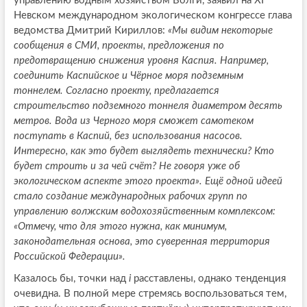
управлению водным хозяйством Волги, заявил на XI
Невском международном экологическом конгрессе глава
ведомства Дмитрий Кириллов:
«Мы видим некоторые
сообщения в СМИ, проекты, предложения по
предотвращению снижения уровня Каспия. Например,
соединить Каспийское и Чёрное моря подземным
тоннелем. Согласно проекту, предлагается
строительство подземного тоннеля диаметром десять
метров. Вода из Черного моря сможет самотеком
поступать в Каспий, без использования насосов.
Интересно, как это будет выглядеть технически? Кто
будет строить и за чей счёт? Не говоря уже об
экологическом аспекте этого проекта». Ещё одной идеей
стало создание международных рабочих групп по
управлению волжским водохозяйственным комплексом:
«Отмечу, что для этого нужна, как минимум,
законодательная основа, это суверенная территория
Российской Федерации».
Казалось бы, точки над
i
расставлены, однако тенденция
очевидна. В полной мере стремясь воспользоваться тем,