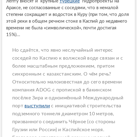
лепту вносят и крупные
турецкие
гидропроекты на
Араксе, не согласованные с соседями, что в немалой
степени сокращает и водосток в Куру (при том, что доля
этой реки в общем речном стоке в Каспий до недавнего
времени не была «символической», почти достигая
15%)...
Но сдаётся, что явно неслучайный интерес
соседей по Каспию к волжской воде связан и с
более масштабным предложением, притом
синхронным с казахстанским. О чём речь?
Относительно малоизвестная до сего времени
компания ADOG с пропиской в бакинском
посёлке Зира и одноимённый Международный
порт
выступили
с инициативой строительства
подземного тоннеля диаметром 10 метров,
призванного соединить Чёрное (со стороны
Грузии или России) и Каспийское моря.