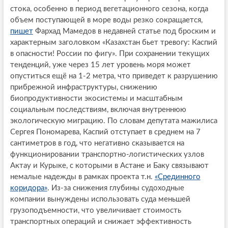
стока, особенно в период вегетационного сезона, когда
объем поступающей в море воды резко сокращается,
пишет
Фархад Мамедов в недавней статье под броским и
характерным заголовком «Казахстан бьет тревогу: Каспий
в опасности! России по фигу». При сохранении текущих
тенденций, уже через 15 лет уровень моря может
опуститься ещё на 1-2 метра, что приведет к разрушению
прибрежной инфраструктуры, снижению
биопродуктивности экосистемы и масштабным
социальным последствиям, включая внутреннюю
экологическую миграцию. По словам депутата мажилиса
Сергея Пономарева, Каспий отступает в среднем на 7
сантиметров в год, что негативно сказывается на
функционировании транспортно-логистических узлов
Актау и Курыке, с которыми в Астане и Баку связывают
немалые надежды в рамках проекта т.н.
«Срединного
коридора»
. Из-за снижения глубины судоходные
компании вынуждены использовать суда меньшей
грузоподъемности, что увеличивает стоимость
транспортных операций и снижает эффективность