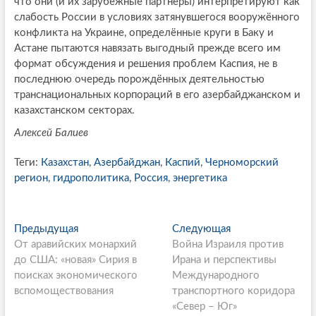
что они (и их зарубежные партнёры) интерпретируют как
слабость России в условиях затянувшегося вооружённого
конфликта на Украине, определённые круги в Баку и
Астане пытаются навязать выгодный прежде всего им
формат обсуждения и решения проблем Каспия, не в
последнюю очередь порождённых деятельностью
транснациональных корпораций в его азербайджанском и
казахстанском секторах.
Алексей Балиев
Теги:
Казахстан
,
Азербайджан
,
Каспий
,
Черноморский
регион
,
гидрополитика
,
Россия
,
энергетика
P
Предыдущая
П
Следующая
С
От аравийских монархий
р
Война Израиля против
л
o
до США: «новая» Сирия в
е
Ирана и перспективы
е
s
поисках экономического
д
Международного
д
вспомоществования
ы
транспортного коридора
у
t
д
«Север – Юг»
ю