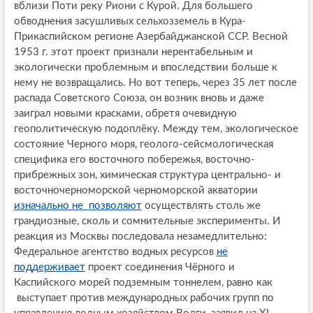
вблизи Поти реку Риони с Курой. Для большего
обводнения засушливых сельхозземель в Кура-
Прикаспийском регионе Азербайджанской ССР. Весной
1953 г. этот проект признали нерентабельным и
экологически проблемным и впоследствии больше к
нему не возвращались. Но вот теперь, через 35 лет после
распада Советского Союза, он возник вновь и даже
заиграл новыми красками, обретя очевидную
геополитическую подоплёку. Между тем, экологическое
состояние Черного моря, геолого-сейсмологическая
специфика его восточного побережья, восточно-
прибрежных зон, химическая структура центрально- и
восточночерноморской черноморской акватории
изначально не позволяют
осуществлять столь же
грандиозные, сколь и сомнительные эксперименты. И
реакция из Москвы последовала незамедлительно:
Федеральное агентство водных ресурсов
не
поддерживает
проект соединения Чёрного и
Каспийского морей подземным тоннелем, равно как
выступает против международных рабочих групп по