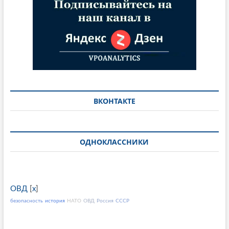
ВКОНТАКТЕ
ОДНОКЛАССНИКИ
ОВД
[
x
]
безопасность
история
НАТО
ОВД
Россия
СССР