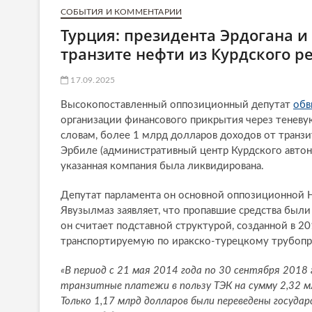
СОБЫТИЯ И КОММЕНТАРИИ
Турция: президента Эрдогана и
транзите нефти из Курдского р
17.09.2025
Высокопоставленный оппозиционный депутат
обв
организации финансового прикрытия через теневу
словам, более 1 млрд долларов доходов от транзи
Эрбиле (административный центр Курдского автоно
указанная компания была ликвидирована.
Депутат парламента он основной оппозиционной Н
Явузылмаз заявляет, что пропавшие средства были
он считает подставной структурой, созданной в 2
транспортируемую по иракско-турецкому трубопр
«В период с 21 мая 2014 года по 30 сентября 201
транзитные платежи в пользу TЭК на сумму 2,32 м
Только 1,17 млрд долларов были переведены госуд