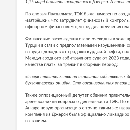
1,15 млрд долларов испарились в Джерси. А после то
По словам Явузылмаза, TЭК была намеренно созда
«матрёшки», что затрудняет финансовый контроль.
офшорном финансовом центре, для получения плат
Финансовые расхождения стали очевидны в ходе а
Турции в связи с предполагаемыми нарушениями с
на аудит доходов от продажи курдской нефти, про
Международного арбитражного суда от 2023 года, 
качестве платы за транзит в спорный период:
«Теперь правительство на основании собственных д
бухгалтерская ошибка. Это организованная операци
Также оппозиционный депутат обвинил правительс
арене возникли вопросы о деятельности TЭК. По е
Анкаре новую организацию с точно таким же назва
компания из Джерси была официально ликвидирова
названием.