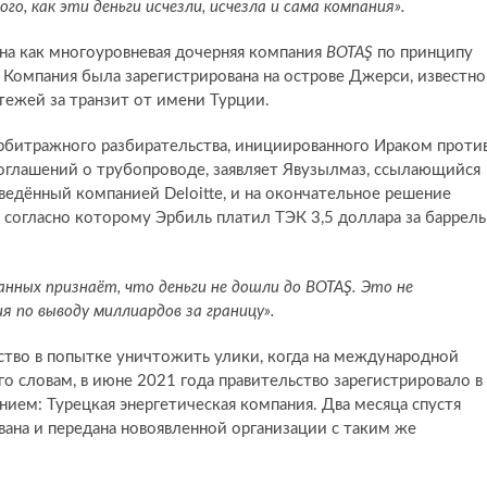
го, как эти деньги исчезли, исчезла и сама компания».
на как многоуровневая дочерняя компания
BOTAŞ
по принципу
 Компания была зарегистрирована на острове Джерси, известн
ежей за транзит от имени Турции.
рбитражного разбирательства, инициированного Ираком проти
оглашений о трубопроводе, заявляет Явузылмаз, ссылающийся
ведённый компанией Deloitte, и на окончательное решение
согласно которому Эрбиль платил TЭК 3,5 доллара за баррель
анных признаёт, что деньги не дошли до BOTAŞ. Это не
я по выводу миллиардов за границу».
тво в попытке уничтожить улики, когда на международной
го словам, в июне 2021 года правительство зарегистрировало в
нием: Турецкая энергетическая компания. Два месяца спустя
на и передана новоявленной организации с таким же