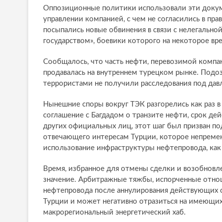
Оппозиционные политики использовали эти докуме
управлении компанией, с чем не согласились в пра
посыпались новые обвинения в связи с нелегальн
государством», боевики которого на некоторое в
Сообщалось, что часть нефти, перевозимой компани
продавалась на внутреннем турецком рынке. Подоз
террористами не получили расследования под дав
Нынешние споры вокруг TЭК разгорелись как раз в
соглашение с Багдадом о транзите нефти, срок де
других официальных лиц, этот шаг был призван по
отвечающего интересам Турции, которое непрем
использование инфраструктуры нефтепровода, как
Время, избранное для отмены сделки и возобновл
значение. Арбитражные тяжбы, испорченные отнош
нефтепровода после аннулирования действующих 
Турции и может негативно отразиться на имеющих
макрорегиональный энергетический хаб.