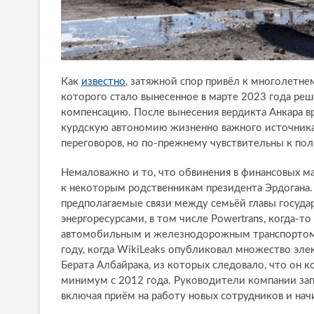
Как
известно
, затяжной спор привёл к многолетн
которого стало вынесенное в марте 2023 года ре
компенсацию. После вынесения вердикта Анкара в
курдскую автономию жизненно важного источника
переговоров, но по-прежнему чувствительны к по
Немаловажно и то, что обвинения в финансовых ма
к некоторым родственникам президента Эрдогана
предполагаемые связи между семьёй главы госуда
энергоресурсами, в том числе Powertrans, когда-
автомобильным и железнодорожным транспортом с
году, когда WikiLeaks опубликовал множество эле
Берата Албайрака, из которых следовало, что он 
минимум с 2012 года. Руководители компании зап
включая приём на работу новых сотрудников и нач