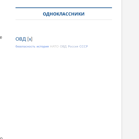
ОДНОКЛАССНИКИ
е
ОВД
[
x
]
безопасность
история
НАТО
ОВД
Россия
СССР
ко