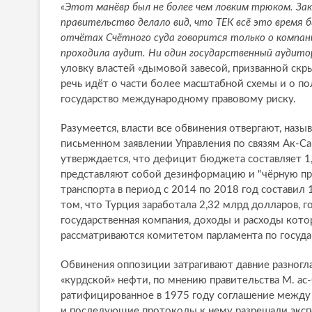
«Этот манёвр был не более чем ловким трюком. Зак
правительство делало вид, что TEК всё это время
отчётах Счётного суда говорится только о компани
проходила аудит. Ни один государственный аудитор
уловку властей «дымовой завесой, призванной ск
речь идёт о части более масштабной схемы и о п
государство международному правовому риску.
Разумеется, власти все обвинения отвергают, на
письменном заявлении Управления по связям Ак-Сар
утверждается, что дефицит бюджета составляет 1
представляют собой дезинформацию и "чёрную пр
транспорта в период с 2014 по 2018 год составил 
том, что Турция заработала 2,32 млрд долларов, г
государственная компания, доходы и расходы кот
рассматриваются комитетом парламента по госуд
Обвинения оппозиции затрагивают давние разногл
«курдской» нефти, по мнению правительства М. а
ратифицированное в 1975 году соглашение между
и последующие протоколы к нему разрешали экспо