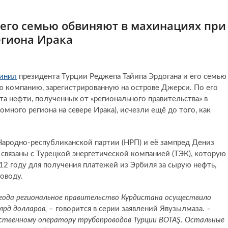
 его семью обвиняют в махинациях при
егиона Ирака
инил
президента Турции Реджепа Тайипа Эрдогана и его семью
ю компанию, зарегистрированную на острове Джерси. По его
та нефти, полученных от «регионального правительства» в
много региона на севере Ирака), исчезли ещё до того, как
ародно-республиканской партии (НРП) и её зампред Дениз
 связаны с Турецкой энергетической компанией (ТЭК), которую
012 году для получения платежей из Эрбиля за сырую нефть,
оводу.
8 года региональное правительство Курдистана осуществило
лрд долларов,
– говорится в серии заявлений Явузылмаза.
–
арственному оператору трубопроводов Турции BOTAŞ. Остальные