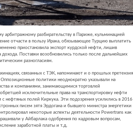
ему арбитражному разбирательству в Париже, кульминацией
шение отчасти в пользу Ирака, обязывающее Турцию выплатить
ременно приостановила экспорт курдской нефти, лишив
 дохода. Поставки возобновились только после дальнейших
литическим разногласиям.
хинациях, связанных с TЭК, напоминают и о прошлых претензия
. Оппозиционные политики неоднократно указывали на
рства и компаниями, занимающимися торговлей
то обретшей исключительные права на транспортировку нефти
 нефтяных полей Киркука. Эти подозрения усилились в 2016
ктронных писем зятя Эрдогана и бывшего министра энергетики
контролировал некоторые аспекты деятельности Powertrans как
рашивали у Айбарлака одобрения по кадровым вопросам,
исление заработной платы и т.д.