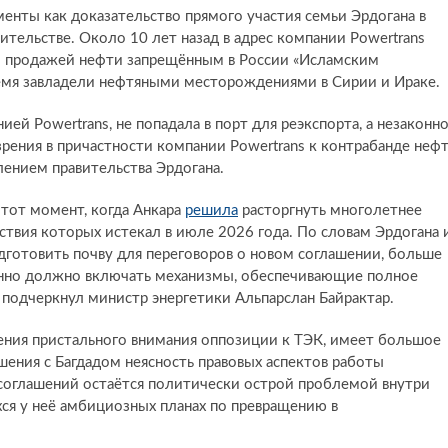
нты как доказательство прямого участия семьи Эрдогана в
вительстве. Около 10 лет назад в адрес компании Powertrans
ой продажей нефти запрещённым в России «Исламским
ремя завладели нефтяными месторождениями в Сирии и Ираке.
ей Powertrans, не попадала в порт для реэкспорта, а незаконн
рения в причастности компании Powertrans к контрабанде неф
лением правительства Эрдогана.
 тот момент, когда Анкара
решила
расторгнуть многолетнее
йствия которых истекал в июле 2026 года. По словам Эрдогана 
дготовить почву для переговоров о новом соглашении, больше
енно должно включать механизмы, обеспечивающие полное
 подчеркнул министр энергетики Альпарслан Байрактар.
ения пристального внимания оппозиции к TЭК, имеет большое
ения с Багдадом неясность правовых аспектов работы
соглашений остаётся политически острой проблемой внутри
ся у неё амбициозных планах по превращению в