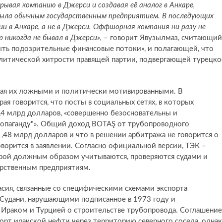
рывая компанию в Джерси и создавая её аналог в Анкаре,
 была обычным государственным предприятием. В последующих
и в Анкаре, а не в Джерси. Оффшорная компания ни разу не
 никогда не бывал в Джерси»,
– говорит Явузылмаз, считающий
рыть подозрительные финансовые потоки», и полагающей, что
олитической хитрости правящей партии, подвергающей турецко
зывая их ложными и политически мотивированными. В
ая говорится, что посты в социальных сетях, в которых
,4 млрд долларов, «совершенно безосновательны и
опаганду"». Общий доход BOTAŞ от трубопроводного
1,48 млрд долларов и что в решении арбитража не говорится о
оворится в заявлении. Согласно официальной версии, TЭК –
орой должным образом учитываются, проверяются судами и
арственным предприятиям.
асия, связанные со специфическими схемами экспорта
с-Судани, нарушающими подписанное в 1973 году и
 Ираком и Турцией о строительстве трубопровода. Соглашение
рт иракской нефти через территорию северного соседа, одна