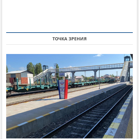
д
ю
n
у
щ
щ
а
a
а
я
v
я
с
i
с
т
ТОЧКА ЗРЕНИЯ
т
а
g
а
т
a
т
ь
ь
я
t
я
:
i
:
o
n