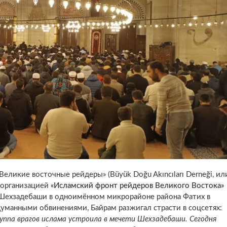
еликие восточные рейдеры» (Büyük Doğu Akıncıları Derneği, ил
) организацией
«Исламский фронт рейдеров Великого Востока»
Шехзадебаши в одноимённом микрорайоне района Фатих в
адуманными обвинениями, Байрам разжигал страсти в соцсетях:
уппа врагов ислама устроила в мечети Шехзадебаши. Сегодня