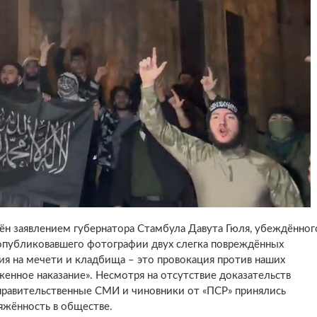
н заявлением губернатора Стамбула Давута Гюля, убеждённог
ь опубликовавшего фотографии двух слегка повреждённых
я на мечети и кладбища – это провокация против наших
енное наказание». Несмотря на отсутствие доказательств
правительственные СМИ и чиновники от «ПСР» принялись
яжённость в обществе.