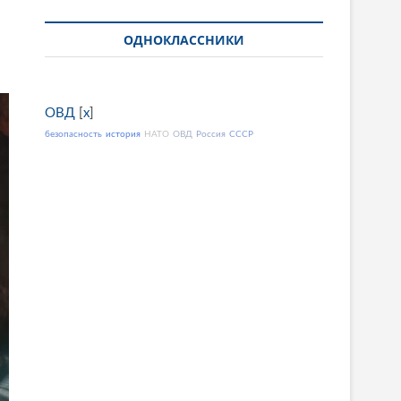
ОДНОКЛАССНИКИ
ОВД
[
x
]
безопасность
история
НАТО
ОВД
Россия
СССР