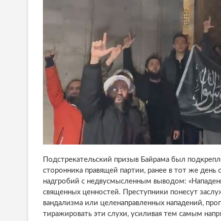
Подстрекательский призыв Байрама был подкреплё
сторонника правящей партии, ранее в тот же ден
надгробий с недвусмысленным выводом: «Нападени
священных ценностей. Преступники понесут заслуж
вандализма или целенаправленных нападений, про
тиражировать эти слухи, усиливая тем самым напр