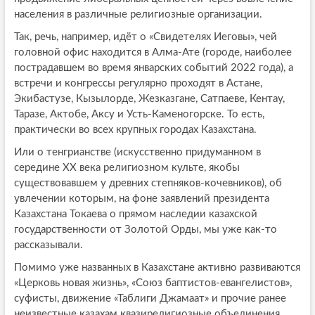
населения в различные религиозные организации.
Так, речь, например, идёт о «Свидетелях Иеговы», чей
головной офис находится в Алма-Ате (городе, наиболее
пострадавшем во время январских событий 2022 года), а
встречи и конгрессы регулярно проходят в Астане,
Экибастузе, Кызылорде, Жезказгане, Сатпаеве, Кентау,
Таразе, Актобе, Аксу и Усть-Каменогорске. То есть,
практически во всех крупных городах Казахстана.
Или о тенгрианстве (искусственно придуманном в
середине XX века религиозном культе, якобы
существовавшем у древних степняков-кочевников), об
увлечении которым, на фоне заявлений президента
Казахстана Токаева о прямом наследии казахской
государственности от Золотой Орды, мы уже как-то
рассказывали.
Помимо уже названных в Казахстане активно развиваются
«Церковь новая жизнь», «Союз баптистов-евангелистов»,
суфисты, движение «Таблиги Джамаат» и прочие ранее
неизвестные казахам квазирелигиозные объединения.