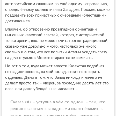
антироссийским санкциям по ещё одному направлению,
определённому коллективным Западом. Похоже, можно
поздравить всех причастных с очередным «блестящим»
достижением.
Впрочем, об откровенно прозападной ориентации
нынешних казахский властей, которая, с исторической
точки зрения, вполне может считаться нетрадиционной,
сказано уже довольно много, настолько же много,
сколько и о том, что все попытки Астаны усидеть сразу
на двух стульях в Москве стараются не замечать.
Но вот о том, куда может завести Казахстан подобная
нетрадиционность, на мой взгляд, стоит поговорить
отдельно. Дело в том, что Запад никогда и ничего не
делает просто так – уверен, за последние десять лет это
осознали даже убеждённые идеалисты.
Сказав «А» – уступив в чём-то одном, – тем, кто
решил связаться с западными «партнёрами», в
итоге приходится говорить и «Б», даже если