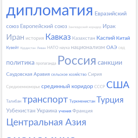
дипломатия
Евразийский
союз
Европейский союз
Ирак
Зангезурский коридор
Кавказ
Иран
Каспий
история
Казахстан
Китай
национализм
ОАЭ
Кувейт
НАТО
наука
Курдистан
Ливан
ОВД
Россия
политика
санкции
пропаганда
Саудовская Аравия
Сирия
сельское хозяйство
США
срединный коридор
Средиземноморье
СССР
транспорт
Турция
Талибан
Туркменистан
Узбекистан
Украина
Франция
учения
Центральная Азия