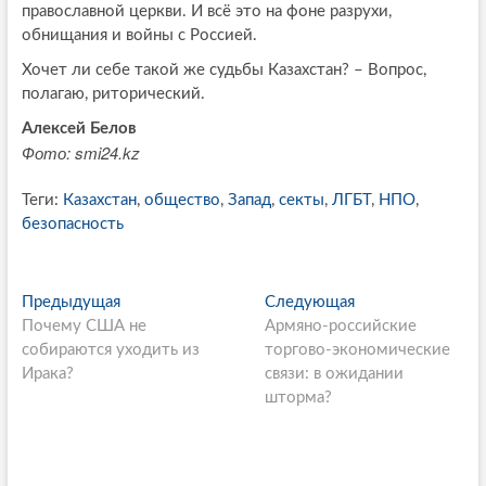
православной церкви. И всё это на фоне разрухи,
обнищания и войны с Россией.
Хочет ли себе такой же судьбы Казахстан? – Вопрос,
полагаю, риторический.
Алексей Белов
Фото: smi24.kz
Теги:
Казахстан
,
общество
,
Запад
,
секты
,
ЛГБТ
,
НПО
,
безопасность
P
Предыдущая
П
Следующая
С
Почему США не
р
Армяно-российские
л
o
собираются уходить из
е
торгово-экономические
е
s
Ирака?
д
связи: в ожидании
д
ы
шторма?
у
t
д
ю
n
у
щ
щ
а
a