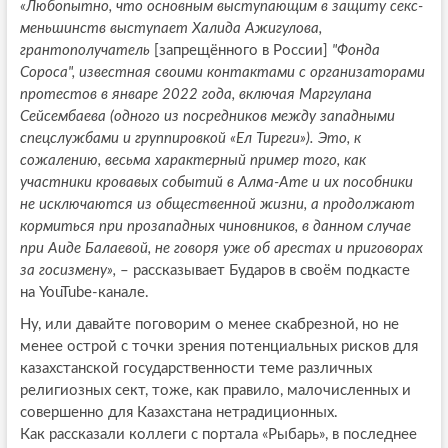
«Любопытно, что основным выступающим в защиту секс-
меньшинств выступает Халида Ажигулова,
грантополучатель
[запрещённого в России]
"Фонда
Сороса", известная своими контактами с организаторами
протестов в январе 2022 года, включая Маргулана
Сейсембаева (одного из посредников между западными
спецслужбами и группировкой «Ел Тиреги»). Это, к
сожалению, весьма характерный пример того, как
участники кровавых событий в Алма-Ате и их пособники
не исключаются из общественной жизни, а продолжают
кормиться при прозападных чиновников, в данном случае
при Аиде Балаевой, не говоря уже об арестах и приговорах
за госизмену»,
– рассказывает Бударов в своём подкасте
на YouTube-канале.
Ну, или давайте поговорим о менее скабрезной, но не
менее острой с точки зрения потенциальных рисков для
казахстанской государственности теме различных
религиозных сект, тоже, как правило, малочисленных и
совершенно для Казахстана нетрадиционных.
Как рассказали коллеги с портала «Рыбарь», в последнее