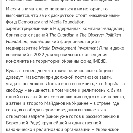
И если внимательно покопаться в их истории, то
выясняется, что за их раскруткой стоят «независимый»
фонд Democracy and Media Foundation,
зарегистрированный в Нидерландах, компания-владелец
британских изданий
The Guardian
и
The Observer Politiken
Foundation
, нью-йоркский фонд инвестиций в
медиаразвитие
Media Development Investment Fund
и даже
возникший в 2022 для «правильного» освещения
конфликта на территории Украины фонд iMEdD.
Куда, а точнее, до чего такие религиозные общины
доведут Казахстан при должной постановке задач,
угадать несложно. Достаточно вспомнить, что борьба за
свободу меньшинств, в том числе и религиозных, была
одной из важнейших составляющих подготовки первого,
а затем и второго Майданов на Украине – в стране, где
сегодня свобода вероисповедания выражается в
открытом запрете (закон уже готов к рассмотрению в
Верховной Раде) крупнейшей и единственной
канонической религиозной организации – Украинской