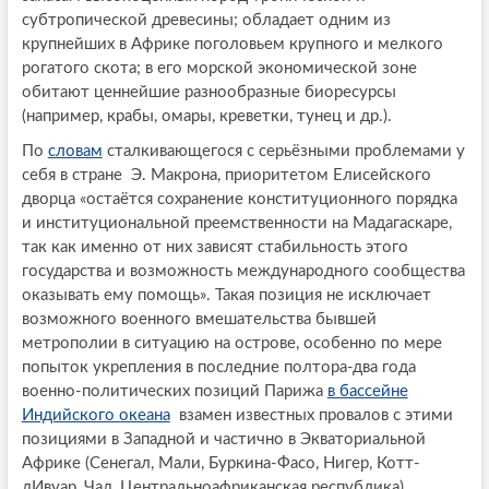
субтропической древесины; обладает одним из
крупнейших в Африке поголовьем крупного и мелкого
рогатого скота; в его морской экономической зоне
обитают ценнейшие разнообразные биоресурсы
(например, крабы, омары, креветки, тунец и др.).
По
словам
сталкивающегося с серьёзными проблемами у
себя в стране Э. Макрона, приоритетом Елисейского
дворца «остаётся сохранение конституционного порядка
и институциональной преемственности на Мадагаскаре,
так как именно от них зависят стабильность этого
государства и возможность международного сообщества
оказывать ему помощь». Такая позиция не исключает
возможного военного вмешательства бывшей
метрополии в ситуацию на острове, особенно по мере
попыток укрепления в последние полтора-два года
военно-политических позиций Парижа
в бассейне
Индийского океана
взамен известных провалов с этими
позициями в Западной и частично в Экваториальной
Африке (Сенегал, Мали, Буркина-Фасо, Нигер, Котт-
дИвуар, Чад, Центральноафриканская республика).