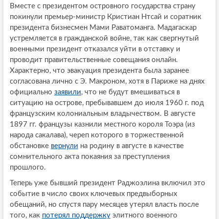
Вместе с президентом островного государства страну
покинули премьер-министр Кристиан Нтсай и соратник
президента бизнесмен Мами Раватоманга. Мадагаскар
устремляется в гражданской войне, так как свергнутый
военными президент отказался уйти в отставку и
проводит правительственные совещания онлайн.
Характерно, что эвакуация президента была заранее
согласована лично с Э. Макроном, хотя в Париже на днях
официально
заявили
, что не будут вмешиваться в
ситуацию на острове, пребывавшем до июля 1960 г. под
французским колониальным владычеством. В августе
1897 гг. французы казнили местного короля Тоэра (из
народа сакалава), череп которого в торжественной
обстановке
вернули
на родину в августе в качестве
сомнительного акта покаяния за преступления
прошлого.
Теперь уже бывший президент Раджоэлина включил это
событие в число своих ключевых предвыборных
обещаний, но спустя пару месяцев утерял власть после
того, как
потерял поддержку
элитного военного