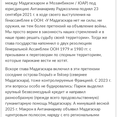
между Мадагаскаром и Мозамбиком / ЮАР) под
юрисдикцию Антананариву Раджоэлина поднял 23
сентября 2021 г. в ходе своего выступления на
Генассамблее в ООН: «У Мадагаскара нет ни силы, ни
оружия, ни тем более претензий на объявление войны.
Мы просто верим в законность наших стремлений и в
наше право решать судьбу своей территории». Тогда же
глава государства напомнил о двух резолюциях
Генеральной Ассамблеи ООН 1979 и 1980 гг. с
призывами к переговорам по спорным территориям,
которые парижане вести не хотят.
Вскоре глава Мадагаскара включил в эти претензии
соседние острова Глорьёз и Гейзер (севернее
Мадагаскара), тоже контролируемые Францией. С 2023 г.
эти вопросы особо не будировались: Париж выделил
крупный безвозмездный кредит и направил
разнообразную (прежде всего продовольственную)
гуманитарную помощь Мадагаскару. А минувшей весной
2025 г. Макрон в Антананариву объявил Мадагаскар
«центровым полюсом, наряду с его региональными