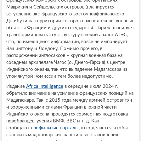
французских Коморских островов, экс-британских
Маврикия и Сейшельских островов (планируется
вступление экс-французского восточноафриканского
Джибути на территории которого расположены военные
объекты Франции и других государств). Париж планирует
трансформировать эту структуру в некий аналог АТЭС,
что, по имеющейся информации, вовсе не импонирует
Вашингтону и Лондону. Помимо прочего, в
распоряжении англосаксов – крупная военная база на
соседнем архипелаге Чагос (о. Диего-Гарсия) в центре
Индийского океана, так что выпадение Мадагаскара из
упомянутой Комиссии тем более недопустимо.
Издание
Africa Intelligence
в середине июля 2024 г.
обратило внимание на усиление французских позиций на
Мадагаскаре. Так, с 2015 года между армией островитян
и вооруженными силами Франции в южной части
Индийского океана проводятся совместная подготовка
новобранцев, учения ВМФ, ВВС и т. д. Как
сообщают
профильные
порталы
, «это делается, чтобы
склонить мадагаскарские власти к восстановлению