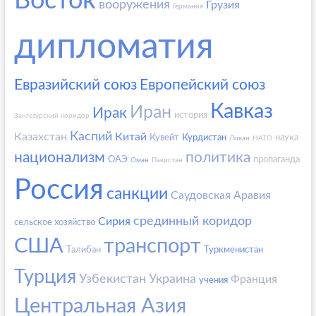
Восток
вооружения
Грузия
Германия
дипломатия
Евразийский союз
Европейский союз
Кавказ
Иран
Ирак
история
Зангезурский коридор
Каспий
Казахстан
Китай
Кувейт
Курдистан
наука
Ливан
НАТО
национализм
политика
ОАЭ
пропаганда
Оман
Пакистан
Россия
санкции
Саудовская Аравия
срединный коридор
Сирия
сельское хозяйство
США
транспорт
Талибан
Туркменистан
Турция
Узбекистан
Украина
Франция
учения
Центральная Азия