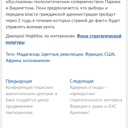
обусловлены геополитическим соперничеством Парижа
и Вашингтона. Пока предполагается, что выборы и
передача власти гражданской администрации пройдут
через 2 года, в течение которых страной де-факто будет
управлять военная хунта.
Дмитрий Нефёдов,
по материалам:
Фонд стратегической
культуры
Теги:
Мадагаскар
,
Цветные революции
,
Франция
,
США
,
Африка
,
колониализм
P
Предыдущая
П
Следующая
С
Конференция тюркских
р
Ядерные отходы –
л
o
аналитических центров: в
е
«прикрытие»
е
s
Баку создаётся центр
д
стратегического интереса
д
продвижения
ы
Франции к урану и АЭС
у
t
пантюркизма
д
Армении?
ю
n
у
щ
щ
а