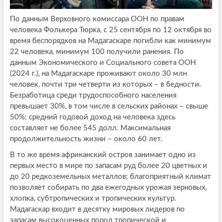
По данным Верховного комиссара ООН по правам
человека Фолькера Тюрка, с 25 сентября по 12 октября во
время беспорядков на Мадагаскаре погибли как минимум
22 человека, минимум 100 получили ранения. По
данным Экономического и Социального совета ООН
(2024 г.), на Мадагаскаре проживают около 30 млн
человек, почти три четверти из которых – в бедности.
Безработица среди трудоспособного населения
превышает 30%, в том числе в сельских районах – свыше
50%; средний годовой доход на человека здесь
составляет не более 545 долл. Максимальная
продолжительность жизни – около 60 лет.
В то же время африканский остров занимает одно из
первых место в мире по запасам руд более 20 цветных и
до 20 редкоземельных металлов; благоприятный климат
позволяет собирать по два ежегодных урожая зерновых,
хлопка, субтропических и тропических культур.
Мадагаскар входит в десятку мировых лидеров по
запасам высокоценных пород тропической и