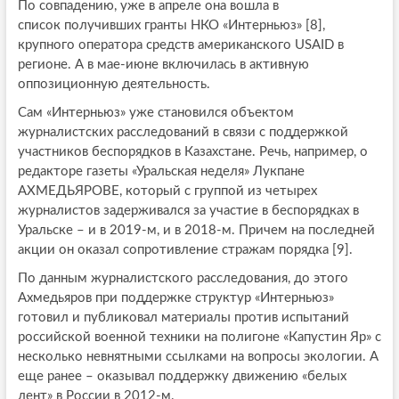
По совпадению, уже в апреле она вошла в
список получивших гранты НКО «Интерньюз» [8],
крупного оператора средств американского USAID в
регионе. А в мае-июне включилась в активную
оппозиционную деятельность.
Сам «Интерньюз» уже становился объектом
журналистских расследований в связи с поддержкой
участников беспорядков в Казахстане. Речь, например, о
редакторе газеты «Уральская неделя» Лукпане
АХМЕДЬЯРОВЕ, который с группой из четырех
журналистов задерживался за участие в беспорядках в
Уральске – и в 2019-м, и в 2018-м. Причем на последней
акции он оказал сопротивление стражам порядка [9].
По данным журналистского расследования, до этого
Ахмедьяров при поддержке структур «Интерньюз»
готовил и публиковал материалы против испытаний
российской военной техники на полигоне «Капустин Яр» с
несколько невнятными ссылками на вопросы экологии. А
еще ранее – оказывал поддержку движению «белых
лент» в России в 2012-м.