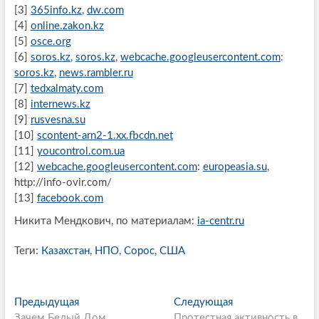
[3]
365info.kz
,
dw.com
[4]
online.zakon.kz
[5]
osce.org
[6]
soros.kz
,
soros.kz
,
webcache.googleusercontent.com
:
soros.kz
,
news.rambler.ru
[7]
tedxalmaty.com
[8]
internews.kz
[9]
rusvesna.su
[10]
scontent-arn2-1.xx.fbcdn.net
[11]
youcontrol.com.ua
[12]
webcache.googleusercontent.com
:
europeasia.su
,
http://info-ovir.com/
[13]
facebook.com
Никита Мендкович, по материалам:
ia-centr.ru
Теги:
Казахстан
,
НПО
,
Сорос
,
США
P
Предыдущая
П
Следующая
С
Зачем Белый Дом
р
Протестная активность в
л