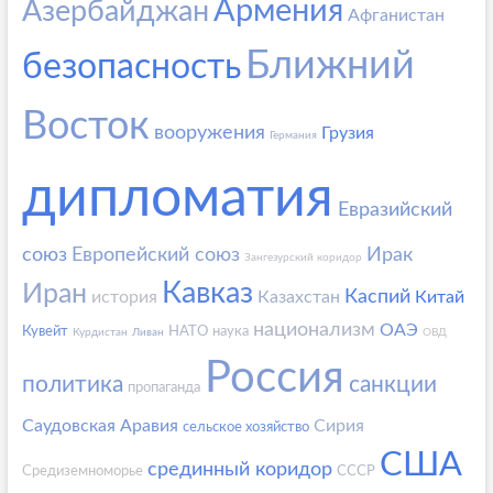
Армения
Азербайджан
Афганистан
Ближний
безопасность
Восток
вооружения
Грузия
Германия
дипломатия
Евразийский
союз
Европейский союз
Ирак
Зангезурский коридор
Кавказ
Иран
Каспий
история
Казахстан
Китай
национализм
ОАЭ
Кувейт
НАТО
наука
Курдистан
Ливан
ОВД
Россия
политика
санкции
пропаганда
Саудовская Аравия
Сирия
сельское хозяйство
США
срединный коридор
Средиземноморье
СССР