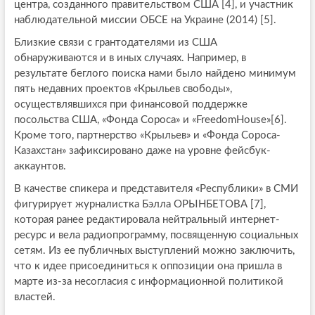
центра, созданного правительством США [4], и участник
наблюдательной миссии ОБСЕ на Украине (2014) [5].
Близкие связи с грантодателями из США
обнаруживаются и в иных случаях. Например, в
результате беглого поиска нами было найдено минимум
пять недавних проектов «Крыльев свободы»,
осуществлявшихся при финансовой поддержке
посольства США, «Фонда Сороса» и «FreedomHouse»[6].
Кроме того, партнерство «Крыльев» и «Фонда Сороса-
Казахстан» зафиксировано даже на уровне фейсбук-
аккаунтов.
В качестве спикера и представителя «Республики» в СМИ
фигурирует журналистка Бэлла ОРЫНБЕТОВА [7],
которая ранее редактировала нейтральный интернет-
ресурс и вела радиопрограмму, посвященную социальных
сетям. Из ее публичных выступлений можно заключить,
что к идее присоединиться к оппозиции она пришла в
марте из-за несогласия с информационной политикой
властей.