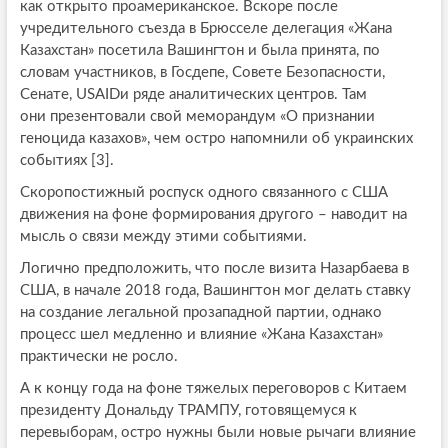
как открыто проамериканское. Вскоре после
учредительного съезда в Брюсселе делегация «Жана
Казахстан» посетила Вашингтон и была принята, по
словам участников, в Госдепе, Совете Безопасности,
Сенате, USAIDи ряде аналитических центров. Там
они презентовали свой меморандум «О признании
геноцида казахов», чем остро напомнили об украинских
событиях [3].
Скоропостижный роспуск одного связанного с США
движения на фоне формирования другого – наводит на
мысль о связи между этими событиями.
Логично предположить, что после визита Назарбаева в
США, в начале 2018 года, Вашингтон мог делать ставку
на создание легальной прозападной партии, однако
процесс шел медленно и влияние «Жана Казахстан»
практически не росло.
А к концу года на фоне тяжелых переговоров с Китаем
президенту Дональду ТРАМПУ, готовящемуся к
перевыборам, остро нужны были новые рычаги влияние