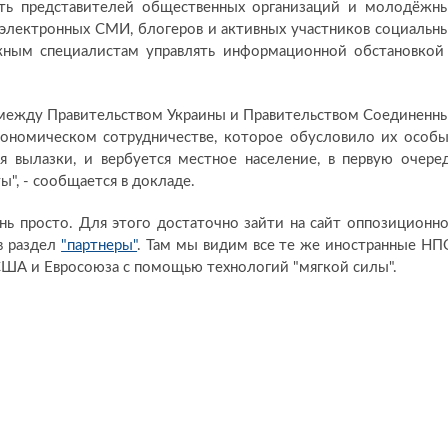
ть представителей общественных организаций и молодёжн
 электронных СМИ, блогеров и активных участников социальн
жным специалистам управлять информационной обстановкой
 между Правительством Украины и Правительством Соединенн
ономическом сотрудничестве, которое обусловило их особ
я вылазки, и вербуется местное население, в первую очере
", - сообщается в докладе.
нь просто. Для этого достаточно зайти на сайт оппозиционн
в раздел
"партнеры"
. Там мы видим все те же иностранные НП
ША и Евросоюза с помощью технологий "мягкой силы".