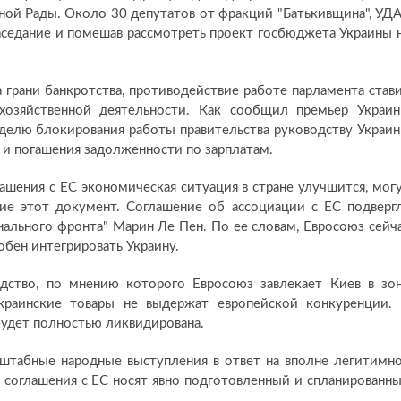
ной Рады. Около 30 депутатов от фракций "Батькивщина", УД
заседание и помешав рассмотреть проект госбюджета Украины 
а грани банкротства, противодействие работе парламента став
хозяйственной деятельности. Как сообщил премьер Украи
еделю блокирования работы правительства руководству Украи
 и погашения задолженности по зарплатам.
лашения с ЕС экономическая ситуация в стране улучшится, мог
ие этот документ. Соглашение об ассоциации с ЕС подверг
ального фронта" Марин Ле Пен. По ее словам, Евросоюз сейч
обен интегрировать Украину.
дство, по мнению которого Евросоюз завлекает Киев в зо
украинские товары не выдержат европейской конкуренции.
будет полностью ликвидирована.
сштабные народные выступления в ответ на вполне легитимн
 соглашения с ЕС носят явно подготовленный и спланированн