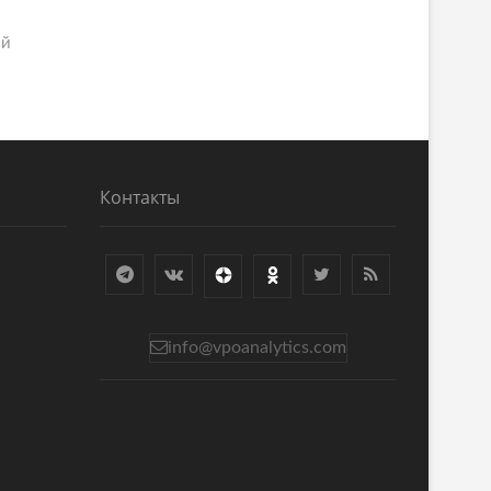
ий
Контакты
info@vpoanalytics.com