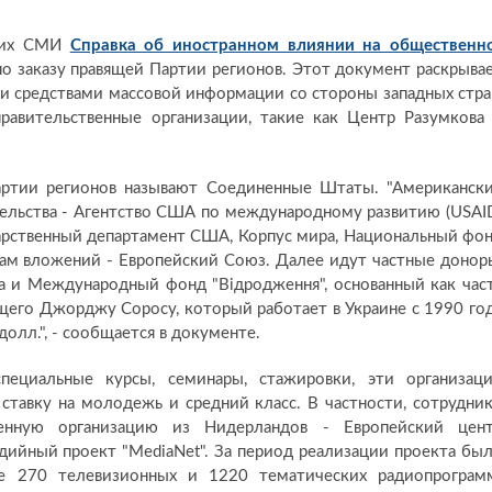
ских СМИ
Справка об иностранном влиянии на общественн
по заказу правящей Партии регионов. Этот документ раскрыва
 средствами массовой информации со стороны западных стра
авительственные организации, такие как Центр Разумкова
артии регионов называют Соединенные Штаты. "Американск
тельства - Агентство США по международному развитию (USAI
арственный департамент США, Корпус мира, Национальный фо
рам вложений - Европейский Союз. Далее идут частные донор
а и Международный фонд "Відродження", основанный как час
щего Джорджу Соросу, который работает в Украине с 1990 го
лл.", - сообщается в документе.
пециальные курсы, семинары, стажировки, эти организац
 ставку на молодежь и средний класс. В частности, сотрудни
твенную организацию из Нидерландов - Европейский цен
дийный проект "MediaNet". За период реализации проекта бы
е 270 телевизионных и 1220 тематических радиопрограм