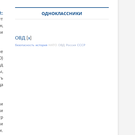
о-
ОДНОКЛАССНИКИ
ет
н,
 и
ОВД
[
x
]
безопасность
история
НАТО
ОВД
Россия
СССР
ие
D)
нд
ы,
ть
да
ии
ки
тр
ли
м.