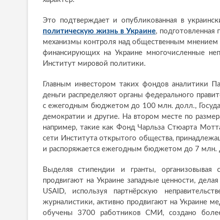
Это подтверждает и опубликованная в украин
политическую жизнь в Украине
, подготовленная 
механизмы контроля над общественным мнением и
финансирующих на Украине многочисленные непр
Институт мировой политики.
Главным инвестором таких фондов аналитики П
деньги распределяют органы федерального прави
с ежегодным бюджетом до 100 млн. долл., Госуд
демократии и другие. На втором месте по разме
например, такие как Фонд Чарльза Стюарта Мотт
сети Института открытого общества, принадлежа
и распоряжается ежегодным бюджетом до 7 млн. до
Выделяя стипендии и гранты, организовывая с
продвигают на Украине западные ценности, делая
USAID, используя партнёрскую неправительс
журналистики, активно продвигают на Украине ме
обучены 3700 работников СМИ, создано боле