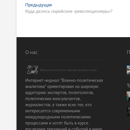
P
Предыдущая
П
Куда делись сирийские «революционеры»?
р
o
е
s
д
ы
t
д
n
у
щ
a
О нас
П
а
v
я
i
с
т
g
Интернет-журнал "Военно-политическая
а
Т
аналитика" ориентирован на широкую
a
т
аудиторию экспертов, политологов,
ь
t
политических консультантов,
я
журналистов, а также всех тех, кто
i
:
интересуется современными
o
международными политическими
процессами и хотят быть в курсе
n
последних тенденций и событий в мире