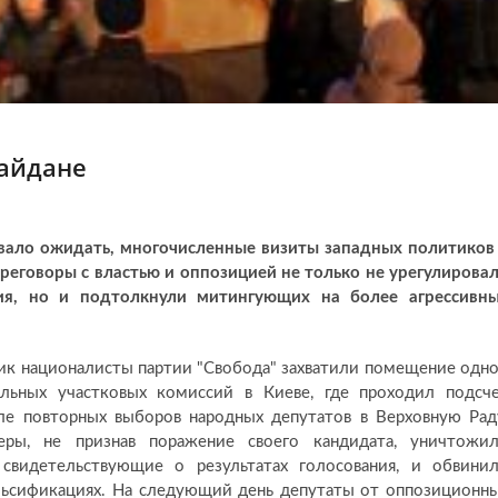
Майдане
вало ожидать, многочисленные визиты западных политиков
ереговоры с властью и оппозицией не только не урегулирова
ия, но и подтолкнули митингующих на более агрессивн
ик националисты партии "Свобода" захватили помещение одн
ельных участковых комиссий в Киеве, где проходил подсч
ле повторных выборов народных депутатов в Верховную Рад
еры, не признав поражение своего кандидата, уничтожи
 свидетельствующие о результатах голосования, и обвини
льсификациях. На следующий день депутаты от оппозиционн