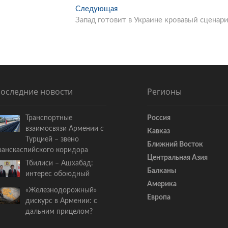
Следующая
С
Запад готовит в Украине кровавый сценар
л
е
д
у
ю
щ
а
оследние новости
Регионы
я
с
Транспортные
Россия
т
взаимосвязи Армении с
Кавказ
а
Турцией – звено
т
Ближний Восток
ранскаспийского коридора
ь
Центральная Азия
Тбилиси – Ашхабад:
я
Балканы
интерес обоюдный
:
Америка
«Железнодорожный»
Европа
дискурс в Армении: с
дальним прицелом?