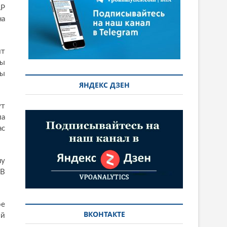
АР
на
ит
ны
ны
ЯНДЕКС ДЗЕН
ут
ла
ас
ну
 В
ое
ВКОНТАКТЕ
ый