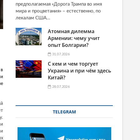
предполагаемая «Дорога Трампа во имя
мира и процветания» – естественно, по
лекалам США...
Атомная дилемма
Армении: чему учит
опыт Болгарии?
31.07.2026
С кем и чем торгует
Украина и при чём здесь
 в
Китай?
ли
ые
28.07.2026
ой
ет
TELEGRAM
у.
ли
ли
ых