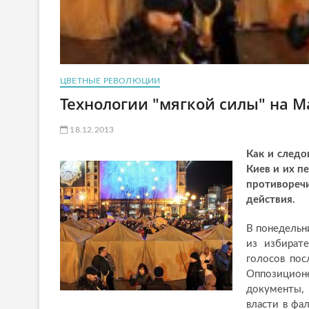
ЦВЕТНЫЕ РЕВОЛЮЦИИ
Технологии "мягкой силы" на 
18.12.2013
Как и следо
Киев и их п
противореч
действия.
В понедельн
из избират
голосов пос
Оппозицион
документы,
власти в фа