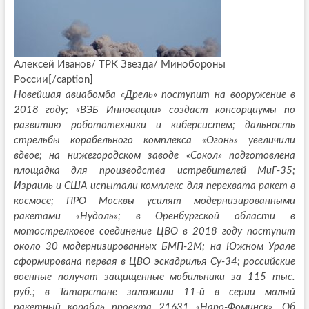
Алексей Иванов/ ТРК Звезда/ Минобороны
России[/caption]
Новейшая авиабомба «Дрель» поступит на вооружение в
2018 году; «ВЭБ Инновации» создаст консорциумы по
развитию робототехники и киберсистем; дальность
стрельбы корабельного комплекса «Огонь» увеличили
вдвое; на нижегородском заводе «Сокол» подготовлена
площадка для производства истребителей МиГ-35;
Израиль и США испытали комплекс для перехвата ракет в
космосе; ПРО Москвы усилят модернизированными
ракетами «Нудоль»; в Оренбургской области в
мотострелковое соединение ЦВО в 2018 году поступит
около 30 модернизированных БМП-2М; на Южном Урале
сформирована первая в ЦВО эскадрилья Су-34; российские
военные получат защищенные мобильники за 115 тыс.
руб.; в Татарстане заложили 11-й в серии малый
ракетный корабль проекта 21631 «Наро-Фоминск». Об