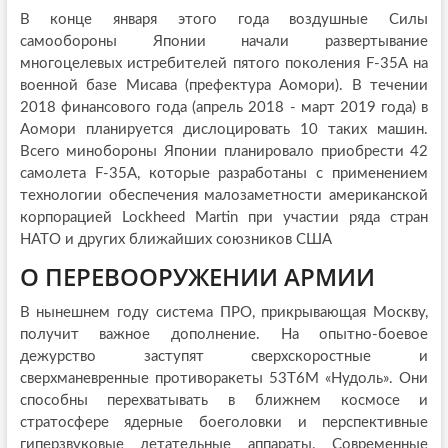
В конце января этого года воздушные Силы
самообороны Японии начали развертывание
многоцелевых истребителей пятого поколения F-35А на
военной базе Мисава (префектура Аомори). В течении
2018 финансового года (апрель 2018 - март 2019 года) в
Аомори планируется дислоцировать 10 таких машин.
Всего минобороны Японии планировало приобрести 42
самолета F-35A, которые разработаны с применением
технологии обеспечения малозаметности американской
корпорацией Lockheed Martin при участии ряда стран
НАТО и других ближайших союзников США
О ПЕРЕВООРУЖЕНИИ АРМИИ
В нынешнем году система ПРО, прикрывающая Москву,
получит важное дополнение. На опытно-боевое
дежурство заступят сверхскоростные и
сверхманевренные противоракеты 53Т6М «Нудоль». Они
способны перехватывать в ближнем космосе и
стратосфере ядерные боеголовки и перспективные
гиперзвуковые летательные аппараты. Современные