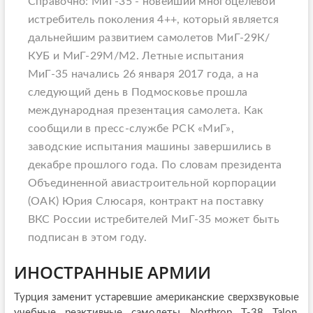
Справочно: МиГ-35 - новейший многоцелевой
истребитель поколения 4++, который является
дальнейшим развитием самолетов МиГ-29К/
КУБ и МиГ-29М/М2. Летные испытания
МиГ-35 начались 26 января 2017 года, а на
следующий день в Подмосковье прошла
международная презентация самолета. Как
сообщили в пресс-службе РСК «МиГ»,
заводские испытания машины завершились в
декабре прошлого года. По словам президента
Объединенной авиастроительной корпорации
(ОАК) Юрия Слюсаря, контракт на поставку
ВКС России истребителей МиГ-35 может быть
подписан в этом году.
ИНОСТРАННЫЕ АРМИИ
Турция заменит устаревшие американские сверхзвуковые
учебные реактивные самолеты Northrop T-38 Talon,