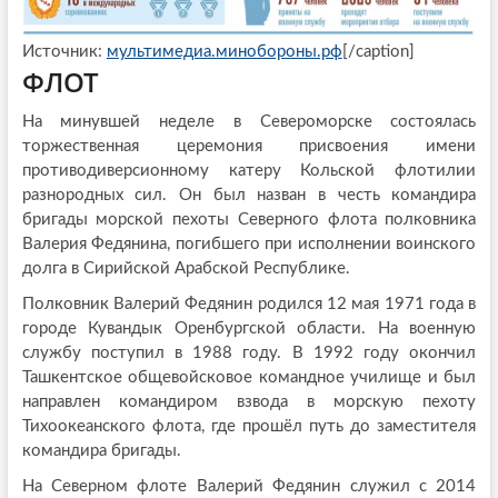
Источник:
мультимедиа.минобороны.рф
[/caption]
ФЛОТ
На минувшей неделе в Североморске состоялась
торжественная церемония присвоения имени
противодиверсионному катеру Кольской флотилии
разнородных сил. Он был назван в честь командира
бригады морской пехоты Северного флота полковника
Валерия Федянина, погибшего при исполнении воинского
долга в Сирийской Арабской Республике.
Полковник Валерий Федянин родился 12 мая 1971 года в
городе Кувандык Оренбургской области. На военную
службу поступил в 1988 году. В 1992 году окончил
Ташкентское общевойсковое командное училище и был
направлен командиром взвода в морскую пехоту
Тихоокеанского флота, где прошёл путь до заместителя
командира бригады.
На Северном флоте Валерий Федянин служил с 2014