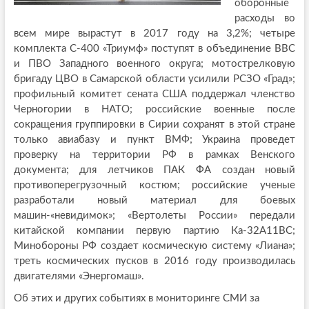
оборонные
расходы во
всем мире вырастут в 2017 году на 3,2%; четыре
комплекта С-400 «Триумф» поступят в объединение ВВС
и ПВО Западного военного округа; мотострелковую
бригаду ЦВО в Самарской области усилили РСЗО «Град»;
профильный комитет сената США поддержал членство
Черногории в НАТО; российские военные после
сокращения группировки в Сирии сохранят в этой стране
только авиабазу и пункт ВМФ; Украина проведет
проверку на территории РФ в рамках Венского
документа; для летчиков ПАК ФА создан новый
противоперегрузочный костюм; российские ученые
разработали новый материал для боевых
машин-«невидимок»; «Вертолеты России» передали
китайской компании первую партию Ка-32A11BC;
Минобороны РФ создает космическую систему «Лиана»;
треть космических пусков в 2016 году производилась
двигателями «Энергомаш».
Об этих и других событиях в мониторинге СМИ за