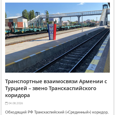
a
ь
я
t
я
:
i
:
o
n
Транспортные взаимосвязи Армении с
Турцией – звено Транскаспийского
коридора
04.08.2026
Обходящий РФ Транскаспийский («Срединный») коридор,