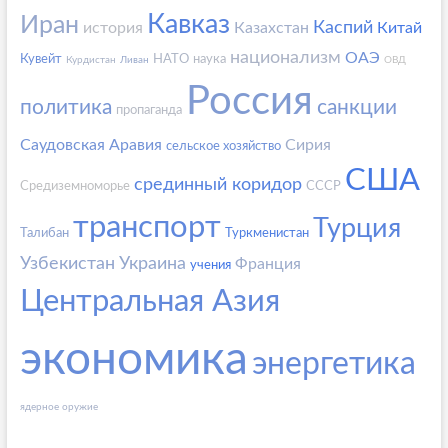
Кавказ
Иран
Каспий
история
Казахстан
Китай
национализм
ОАЭ
Кувейт
НАТО
наука
Курдистан
Ливан
ОВД
Россия
политика
санкции
пропаганда
Саудовская Аравия
Сирия
сельское хозяйство
США
срединный коридор
Средиземноморье
СССР
транспорт
Турция
Талибан
Туркменистан
Узбекистан
Украина
Франция
учения
Центральная Азия
экономика
энергетика
ядерное оружие