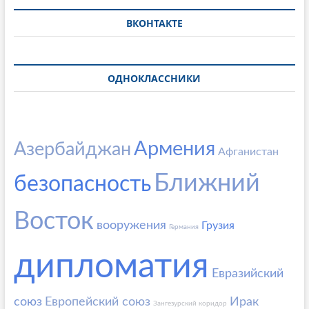
ВКОНТАКТЕ
ОДНОКЛАССНИКИ
Армения
Азербайджан
Афганистан
Ближний
безопасность
Восток
вооружения
Грузия
Германия
дипломатия
Евразийский
союз
Европейский союз
Ирак
Зангезурский коридор