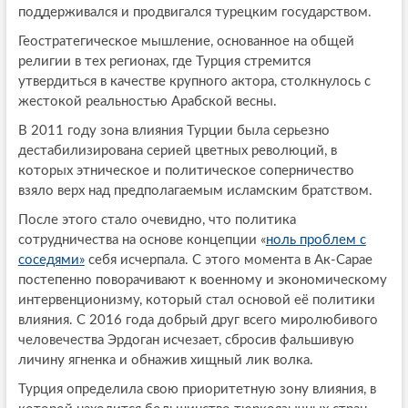
поддерживался и продвигался турецким государством.
Геостратегическое мышление, основанное на общей
религии в тех регионах, где Турция стремится
утвердиться в качестве крупного актора, столкнулось с
жестокой реальностью Арабской весны.
В 2011 году зона влияния Турции была серьезно
дестабилизирована серией цветных революций, в
которых этническое и политическое соперничество
взяло верх над предполагаемым исламским братством.
После этого стало очевидно, что политика
сотрудничества на основе концепции «
ноль проблем с
соседями»
себя исчерпала. С этого момента в Ак-Сарае
постепенно поворачивают к военному и экономическому
интервенционизму, который стал основой её политики
влияния. С 2016 года добрый друг всего миролюбивого
человечества Эрдоган исчезает, сбросив фальшивую
личину ягненка и обнажив хищный лик волка.
Турция определила свою приоритетную зону влияния, в