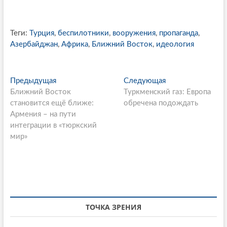
Теги:
Турция
,
беспилотники
,
вооружения
,
пропаганда
,
Азербайджан
,
Африка
,
Ближний Восток
,
идеология
P
Предыдущая
П
Следующая
С
Ближний Восток
р
Туркменский газ: Европа
л
o
становится ещё ближе:
е
обречена подождать
е
s
Армения – на пути
д
д
интеграции в «тюркский
ы
у
t
мир»
д
ю
n
у
щ
щ
а
a
а
я
v
я
с
i
с
т
т
а
ТОЧКА ЗРЕНИЯ
g
а
т
т
ь