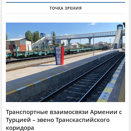
v
я
с
ТОЧКА ЗРЕНИЯ
i
с
т
т
а
g
а
т
a
т
ь
ь
я
t
я
:
i
:
o
n
Транспортные взаимосвязи Армении с
Турцией – звено Транскаспийского
коридора