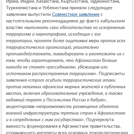
Ирана, Индии, Казахстана, Кыргызстана, Таджикистана,
Туркменистана и Узбекистана приняли следующее
заявление выпустили
Совместное заявление
с
настоятельными рекомендациями де-факто кабульским
властям
«выполнить свои обязательства по искоренению
терроризма и наркотрафика, исходящих с его
территории, принять более ощутимые меры против всех
террористических организаций, решительно
противодействовать, ликвидировать и уничтожать их с
тем, чтобы гарантировать, что Афганистан больше
никогда не станет «рассадником», убежищем или
источником распространения терроризма»
. Подписанты
заявления
«строго осудили террористические атаки
против невинных афганских мирных жителей в публичных
местах, включая образовательные учреждения, а также
недавний теракт у Посольства России в Кабуле»,
акцентировав
«неприемлемость размещения объектов
военной инфраструктуры третьих стран в Афганистане
и в сопредельных с ним государствах»
. Подчеркнута
важность формирования в Афганистане правительства,
отражающего интересы всех основных этнополитических