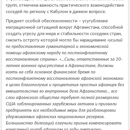
групп, отмечена важность практического взаимодействия
соседей по региону с Кабулом в данном вопросе.
Предмет особой обеспокоенности – усугубление
миграционной ситуацией вокруг Афганистана, способной
создать угрозу для мира и стабильности соседних стран,
снизить остроту которой могло бы наращивание
«усилий
по предоставлению гуманитарной и экономической
помощи афганскому народу по постконфликтному
восстановлению страны». «…Силы, ответственные за 20-
летнее военное присутствие в Афганистане, должны
взять на себя основное финансовое бремя по
постконфликтному восстановлению афганской экономики
в целях благополучия и процветания простых афганцев без
вмешательства во внутренние дела Афганистана… все
слои афганского общества требуют полной разморозки
США заблокированных зарубежных активов и призвали
предпринять все необходимые меры для разблокировки
удерживаемых афганских национальных резервов.
Большинство делегаций озвучили призыв компенсировать
нанесенный ущерб афганцам за годы американо-