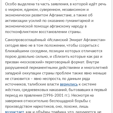
Особо выделена та часть заявления, в которой идёт речь
о мирном, едином, суверенном, независимом и
экономически развитом Афганистане, а также об
активизации усилий по оказанию гуманитарной и
экономической помощи афганскому народу в
постконфликтном восстановлении страны.
Самопровозглашённый «Исламский Эмират Афганистан»
сегодня явно не в том положении, чтобы ссориться с
ближайшими соседями, позиции которых отличаются
порою довольно сильно, и сблизить которые как раз и
призван «московский» переговорный формат. Внутри
разрушенной перманентными действиями и многолетней
западной оккупации страны проблем также явно меньше
не становится – явно неспроста, по данным ряда
источников, талибские власти
вернулись
к системе
жёстких, средневековых наказаний, бытовавших в первый
период их правления (1996-2001 гг.). Несмотря на
заверения относительно беспощадной борьбы с
производством наркотиков, оно, похоже, лишь
возрастает
, как и объёмы трафика, что, разумеется, не