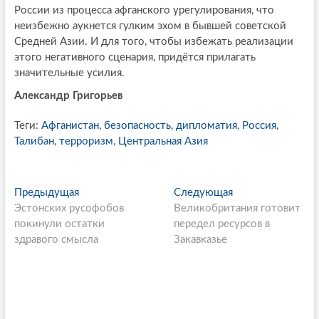
России из процесса афганского урегулирования, что
неизбежно аукнется гулким эхом в бывшей советской
Средней Азии. И для того, чтобы избежать реализации
этого негативного сценария, придётся прилагать
значительные усилия.
Александр Григорьев
Теги:
Афганистан
,
безопасность
,
дипломатия
,
Россия
,
Талибан
,
терроризм
,
Центральная Азия
P
Предыдущая
П
Следующая
С
Эстонских русофобов
р
Великобритания готовит
л
o
покинули остатки
е
передел ресурсов в
е
s
здравого смысла
д
Закавказье
д
ы
у
t
д
ю
n
у
щ
щ
а
a
а
я