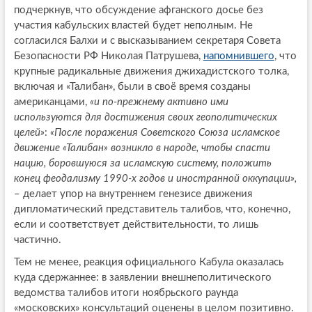
подчеркнув, что обсуждение афганского досье без
участия кабульских властей будет неполным. Не
согласился Балхи и с высказыванием секретаря Совета
Безопасности РФ Николая Патрушева,
напомнившего
, что
крупные радикальные движения джихадистского толка,
включая и «Талибан», были в своё время созданы
американцами,
«и по-прежнему активно ими
используются для достижения своих геополитических
целей»
:
«После поражения Советского Союза исламское
движение «Талибан» возникло в народе, чтобы спасти
нацию, боровшуюся за исламскую систему, положить
конец феодализму 1990-х годов и иностранной оккупации»,
– делает упор на внутреннем генезисе движения
дипломатический представитель талибов, что, конечно,
если и соответствует действительности, то лишь
частично.
Тем не менее, реакция официального Кабула оказалась
куда сдержаннее: в заявлении внешнеполитического
ведомства талибов итоги ноябрьского раунда
«московских» консультаций оценены в целом позитивно.