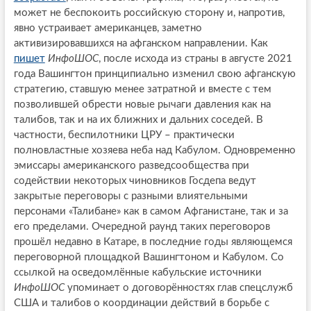
может не беспокоить российскую сторону и, напротив,
явно устраивает американцев, заметно
активизировавшихся на афганском направлении. Как
пишет
ИнфоШОС
, после исхода из страны в августе 2021
года Вашингтон принципиально изменил свою афганскую
стратегию, ставшую менее затратной и вместе с тем
позволившей обрести новые рычаги давления как на
талибов, так и на их ближних и дальних соседей. В
частности, беспилотники ЦРУ – практически
полновластные хозяева неба над Кабулом. Одновременно
эмиссары американского разведсообщества при
содействии некоторых чиновников Госдепа ведут
закрытые переговоры с разными влиятельными
персонами «Талибане» как в самом Афганистане, так и за
его пределами. Очередной раунд таких переговоров
прошёл недавно в Катаре, в последние годы являющемся
переговорной площадкой Вашингтоном и Кабулом. Со
ссылкой на осведомлённые кабульские источники
ИнфоШОС
упоминает о договорённостях глав спецслужб
США и талибов о координации действий в борьбе с