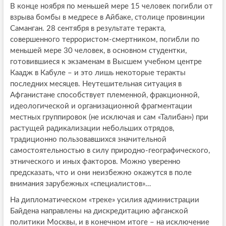
В конце ноября по меньшей мере 15 человек погибли от
взрыва бомбы в медресе в Айбаке, столице провинции
Саманган. 28 сентября в результате теракта,
совершенного террористом-смертником, погибли по
меньшей мере 30 человек, в основном студентки,
готовившиеся к экзаменам в Высшем учебном центре
Каадж в Кабуле – и это лишь некоторые теракты
последних месяцев. Неутешительная ситуация в
Афганистане способствует племенной, фракционной,
идеологической и организационной фрагментации
местных группировок (не исключая и сам «Талибан») при
растущей радикализации небольших отрядов,
традиционно пользовавшихся значительной
самостоятельностью в силу природно-географического,
этнического и иных факторов. Можно уверенно
предсказать, что и они неизбежно окажутся в поле
внимания зарубежных «специалистов»…
На дипломатическом «треке» усилия администрации
Байдена направлены на дискредитацию афганской
политики Москвы, и в конечном итоге – на исключение