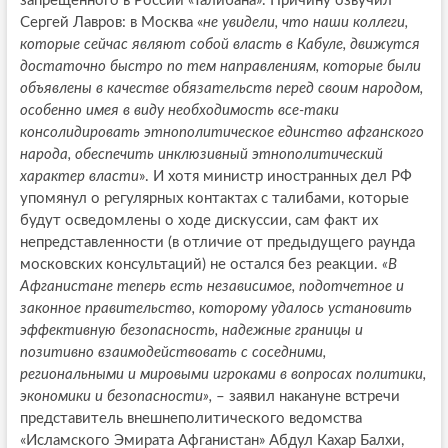
запрещённого в России «Талибана». Причину озвучил
Сергей Лавров: в Москва «
не увидели, что наши коллеги,
которые сейчас являют собой власть в Кабуле, движутся
достаточно быстро по тем направлениям, которые были
объявлены в качестве обязательств перед своим
народом,
особенно имея в виду необходимость все-таки
консолидировать этнополитическое единство афганского
народа, обеспечить инклюзивный этнополитический
характер власти
». И хотя министр иностранных дел РФ
упомянул о регулярных контактах с талибами, которые
будут осведомлены о ходе дискуссии, сам факт их
непредставленности (в отличие от предыдущего раунда
московских консультаций) не остался без реакции.
«В
Афганистане теперь есть независимое, подотчетное и
законное правительство, которому удалось установить
эффективную безопасность, надежные границы и
позитивно взаимодействовать с соседними,
региональными и мировыми игроками в вопросах политики,
экономики и безопасности»,
– заявил накануне встречи
представитель внешнеполитического ведомства
«Исламского Эмирата Афганистан» Абдул Кахар Балхи,