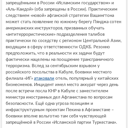
запрещёнными в России «Исламским государством» и
«Аль-Каидой» (оба запрещены в России). Практическим
следствием «новой» афганской стратегии Вашингтона
может стать появление по южному берегу Пянджа сотен
американских инструкторов, призванных обучать
«антитеррористические» подразделения талибов
практически по соседству с регионом Центральной Азии,
входящим в сферу ответственности ОДКБ. Резонно
предположить, что в реальности их задачи будут
фактически нацелены на поощрение трансграничного
терроризма. Вслед за сентябрьским взрывом у
российского посольства в Кабуле, боевики местного
филиала «ИГ»
атаковали
отель, популярный у китайских
бизнесменов. Инцидент имел место аккурат через день
после встречи посла КНР в Кабуле с заместителем
министра иностранных дел Афганистана по вопросам
безопасности. Ещё одна угроза позициям и
инфраструктурным проектам Пекина в Афганистане –
боевики вполне вольготно там себя чувствующей
запрещённой в России «Исламской партии Туркестана».