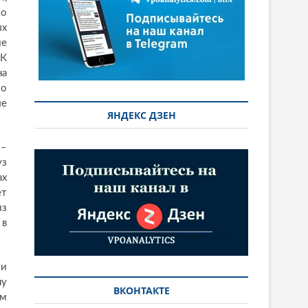
ко
ых
ие
 К
на
Во
ые
ЯНДЕКС ДЗЕН
 –
уз
ах
ет
из
 в
ми
ну
ВКОНТАКТЕ
им