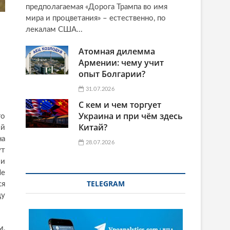
предполагаемая «Дорога Трампа во имя
мира и процветания» – естественно, по
лекалам США...
Атомная дилемма
Армении: чему учит
опыт Болгарии?
31.07.2026
С кем и чем торгует
Украина и при чём здесь
го
Китай?
ой
на
28.07.2026
ут
 и
Не
TELEGRAM
ся
ду
м,