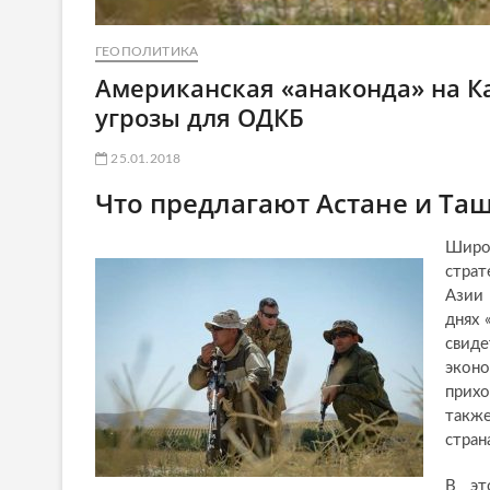
ГЕОПОЛИТИКА
Американская «анаконда» на Ка
угрозы для ОДКБ
25.01.2018
Что предлагают Астане и Та
Широ
страт
Азии
днях 
свид
экон
прихо
такж
стран
В эт