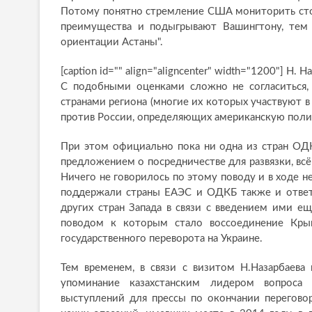
Потому понятно стремление США мониторить стол
преимущества и подыгрывают Вашингтону, тем
ориентации Астаны".
[caption id="" align="aligncenter" width="1200"]
Н. На
С подобными оценками сложно не согласиться,
странами региона (многие их которых участвуют 
против России, определяющих американскую поли
При этом официально пока ни одна из стран ОД
предложением о посредничестве для развязки, вс
Ничего не говорилось по этому поводу и в ходе н
поддержали страны ЕАЭС и ОДКБ также и отве
других стран Запада в связи с введением ими е
поводом к которым стало воссоединение Кры
государственного переворота на Украине.
Тем временем, в связи с визитом Н.Назарбаев
упоминание казахстанским лидером вопроса
выступлений для прессы по окончании перегово