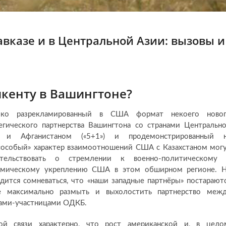
вказе и в Центральной Азии: вызовы и
шкенту в Вашингтоне?
ко разрекламированный в США формат некоего ново
егического партнерства Вашингтона со странами Центральн
 и Афганистаном («5+1») и продемонстрированный 
«особый» характер взаимоотношений США с Казахстаном мог
етельствовать о стремлении к военно-политическому
омическому укреплению США в этом обширном регионе. 
дится сомневаться, что «наши западные партнёры» постарают
е максимально размыть и выхолостить партнерство меж
ами-участницами ОДКБ.
ой связи характерно, что рост американской и, в цело