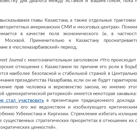
 повестку дня диалога между Астаной и Вашингтоном, пока 
ысказывания главы Казахстана, а также отдельные трактовки
в авторитетных американских СМИ и «мозговых центрах». Поми
имается в качестве поля экономического (и, в частност
и Москвой. Применительно к Казахстану просматривает
ане в «посленазарбаевский» период.
reet Journal
с многозначительным заголовком «Что происходит
нерские отношения с Казахстаном по причине его роли в борь
яется наиболее безопасной и стабильной страной в Центральн
нчания президентства Назарбаева, если он не будет гарантиров
ение прав человека и верховенство закона, но именно это
ной «демократической риторикой» имеется некоторая закавыка:
не стал участвовать
в презентации традиционного доклада
овленного его же ведомством и изобилующего критически
собенно Узбекистана и Киргизии. Стремление избегать излишн
е существенных стратегических приоритетах в отношении их 
мократических ценностей».