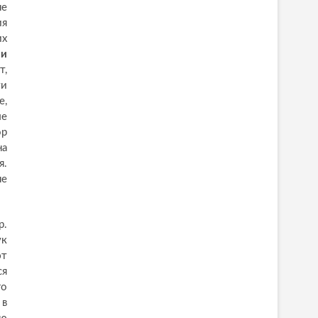
не
ия
их
ми
т,
ти
е,
ые
ор
на
я.
не
р.
ук
ют
ся
го
 в