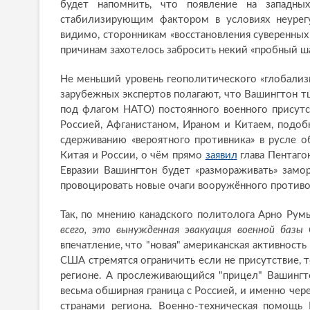
будет напомнить, что появление на западны
стабилизирующим фактором в условиях неурегул
видимо, сторонникам «восстановления суверенны
причинам захотелось забросить некий «пробный ш
Не меньший уровень геополитического «глобали
зарубежных экспертов полагают, что Вашингтон тщ
под флагом НАТО) постоянного военного присутс
Россией, Афганистаном, Ираном и Китаем, подоб
сдерживанию «вероятного противника» в русле 
Китая и России, о чём прямо
заявил
глава Пентаго
Евразии Вашингтон будет «размораживать» зам
провоцировать новые очаги вооружённого противо
Так, по мнению канадского политолога Арно Рум
всего, это вынужденная эвакуация военной базы 
впечатление, что "новая" американская активность
США стремятся ограничить если не присутствие, т
регионе. А прослеживающийся "прицел" Вашингтон
весьма обширная граница с Россией, и именно чер
странами региона. Военно-техническая помощь 