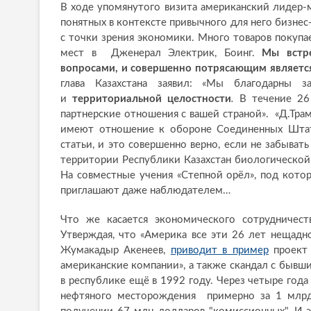
В ходе упомянутого визита американский лидер-
понятных в контексте привычного для него бизне
с точки зрения экономики. Много товаров покупа
мест в Дженерал Электрик, Боинг.
Мы встре
вопросами, и совершенно потрясающим является
глава Казахстана заявил: «Мы благодарны 
и
территориальной целостности
.
В течение 26 
партнерские отношения с вашей страной». «Д.Трам
имеют отношение к обороне Соединенных Штатов
статьи, и это совершенно верно, если не забыват
территории Республики Казахстан биологической 
На совместные учения «Степной орёл», под кото
приглашают даже наблюдателем…
Что же касается экономического сотрудничест
Утверждая, что «Америка все эти 26 лет нещадно
Жумакадыр Акенеев,
приводит в пример
проект 
американские компании», а также скандал с быв
в республике ещё в 1992 году. Через четыре года
нефтяного месторождения примерно за 1 млрд