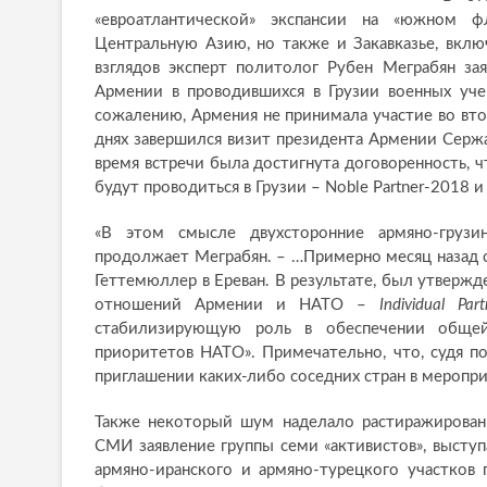
«евроатлантической» экспансии на «южном фл
Центральную Азию, но также и Закавказье, вкл
взглядов эксперт политолог Рубен Меграбян за
Армении в проводившихся в Грузии военных уче
сожалению, Армения не принимала участие во вторых
днях завершился визит президента Армении Сержа
время встречи была достигнута договоренность, ч
будут проводиться в Грузии – Noble Partner-2018 и A
«В этом смысле двухсторонние армяно-грузи
продолжает Меграбян. – …Примерно месяц назад с
Геттемюллер в Ереван. В результате, был утверж
отношений Армении и НАТО –
Individual Par
стабилизирующую роль в обеспечении общей
приоритетов НАТО». Примечательно, что, судя п
приглашении каких-либо соседних стран в мероприя
Также некоторый шум наделало растиражирован
СМИ заявление группы семи «активистов», выступ
армяно-иранского и армяно-турецкого участков