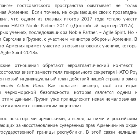
анге» постсоветского пространства охватывает не толь
ючая Армению. Если точнее, не скрывающий своих прозападн
явил, что одним из главных итогов 2017 года «стало участ
ниях НАТО Noble Partner-2017 («Достойный партнер-2017»).
 учениях, последовавших за Noble Partner, – Agile Spirit. Но 
 Саргсяна в Грузию, с участием министра обороны Армении. 
то Армения примет участие в новых натовских учениях, котор
gile Spirit-2018».
нские отношения обретают евроатлантический контекст,
остоялся визит заместителя генерального секретаря НАТО Ро
ден новый индивидуальный план действий нашей страны в рамк
tnership Action Plan
». Как полагает эксперт, «всё это игра
 черноморской безопасности, которая является одним 
о этим данным, Грузии уже принадлежит некая немаловажная
тия альянса с «кавказским акцентом».
ное некоторыми армянскими, а вслед за ними и российски
ающих за «восстановление суверенных прав Армении» на охра
 государственной границы республики. В этой связи нелишн