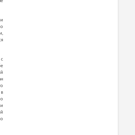
не
 и
мо
и,
ся
 с
бе
ой
ан
го
 в
 о
ми
ей
со