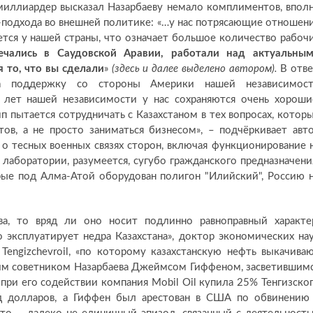
миллиардер высказал Назарбаеву немало комплиментов, впол
с-подхода во внешней политике: «…у нас потрясающие отношен
ется у нашей страны, что означает большое количество рабоч
чались в Саудовской Аравии, работали над актуальны
 то, что вы сделали
»
(здесь и далее выделено автором).
В отве
за поддержку со стороны Америки нашей независимос
лет нашей независимости у нас сохраняются очень хороши
п пытается сотрудничать с Казахстаном в тех вопросах, котор
, а не просто заниматься бизнесом», – подчёркивает авт
ь о тесных военных связях сторон, включая функционирование 
лаборатории, разумеется, сугубо гражданского предназначени
рые под Алма-Атой оборудован полигон "Илийский", Россию 
ва, то вряд ли оно носит подлинно равноправный характе
 эксплуатирует недра Казахстана», доктор экономических на
Tengizchevroil, «по которому казахстанскую нефть выкачива
шим советником Назарбаева Джеймсом Гиффеном, засветившим
 при его содействии компания Mobil Oil купила 25% Тенгизско
 долларов, а Гиффен был арестован в США по обвинению