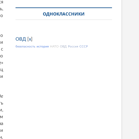
ся
ь,
ОДНОКЛАССНИКИ
то
ло
ОВД
[
x
]
 и
безопасность
история
НАТО
ОВД
Россия
СССР
 с
по
е»
иц
 и
де
ть
и,
ом
на
ми
н.