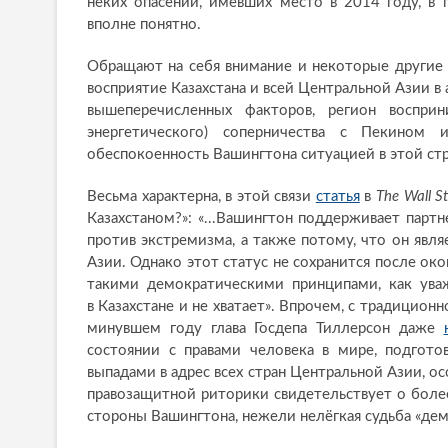
неких опасений, имевших место в 2014 году, в
вполне понятно.
Обращают на себя внимание и некоторые другие в
восприятие Казахстана и всей Центральной Азии 
вышеперечисленных факторов, регион восприн
энергетического) соперничества с Пекином 
обеспокоенность Вашингтона ситуацией в этой стр
Весьма характерна, в этой связи
статья
в
The Wall St
Казахстаном?»: «...Вашингтон поддерживает парт
против экстремизма, а также потому, что он явл
Азии. Однако этот статус не сохранится после око
такими демократическими принципами, как уваж
в Казахстане и не хватает». Впрочем, с традицион
минувшем году глава Госдепа Тиллерсон даже
состоянии с правами человека в мире, подгот
выпадами в адрес всех стран Центральной Азии, о
правозащитной риторики свидетельствует о боле
стороны Вашингтона, нежели нелёгкая судьба «де