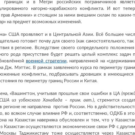
х границах и в Мегри российских пограничников являет
ированного нагорно-карабахского конфликта. И вот тепер
х прав Армении» и стоящим за ними внешним силам по каким-
ар» на предмет возможных изменений.
зма» США проявляют и в Центральной Азии. Всё большее чис
ательно готовит почву для своего (как самостоятельного, так
твия в регионе. Вследствие своего сопредельного положения
ного рода присутствие будет решать целый комплекс задач 
обновлённой
военной стратегии
, направленной на «сдерживани
на Дж. Мэттис. В рамках заявленного курса по периметру гран
ороженные конфликты, подбрасывать дровишек в имеющиеся
стояния по периметру границ России и Китая.
ьена, «Вашингтон, учитывая прошлые свои ошибки в ЦА
(преж
США из узбекского Ханабада – прим. авт.)
, стремится созда
 в регионе не направлена против России. Но в действительност
о, во всяком случае влияние РФ и, соответственно, ОДКБ в эт
а на Казахстан наверняка обусловлен и тем, что у Казахста
ез Казахстан осуществляются экономические связи РФ с други
Москвы Таджикистану тоже осуществляется через Казахста