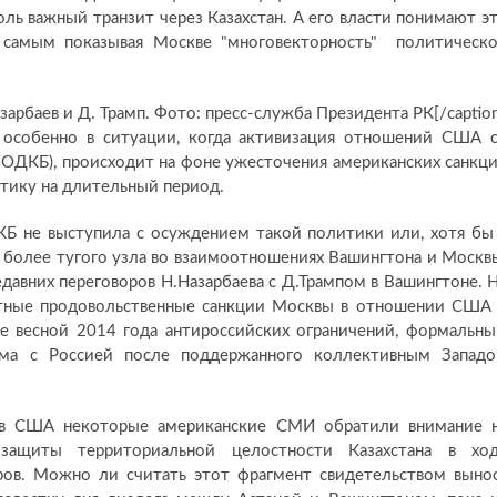
ь важный транзит через Казахстан. А его власти понимают э
 самым показывая Москве "многовекторность" политическ
зарбаев и Д. Трамп. Фото: пресс-служба Президента РК[/captio
 особенно в ситуации, когда активизация отношений США 
в ОДКБ), происходит на фоне ужесточения американских санкц
тику на длительный период.
КБ не выступила с осуждением такой политики или, хотя бы
ё более тугого узла во взаимоотношениях Вашингтона и Москв
едавних переговоров Н.Назарбаева с Д.Трампом в Вашингтоне. 
тные продовольственные санкции Москвы в отношении США
ще весной 2014 года антироссийских ограничений, формальн
ма с Россией после поддержанного коллективным Запад
а в США некоторые американские СМИ обратили внимание 
 защиты территориальной целостности Казахстана в хо
ров. Можно ли считать этот фрагмент свидетельством выно