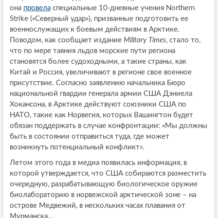
она
провела
специальные 10-дневные учения Northern
Strike («Северный удар»), призванные подготовить ее
военнослужащих к боевым действиям в Арктике.
Поводом, как сообщает издание
Military Times
, стало то,
что по мере таяния льдов морские пути региона
становятся более судоходными, а такие страны, как
Китай и Россия, увеличивают в регионе свое военное
присутствие. Согласно заявлению начальника Бюро
национальной гвардии генерала армии США Дэниела
Хокансона, в Арктике действуют союзники США по
НАТО, такие как Норвегия, которых Вашингтон будет
обязан поддержать в случае конфронтации: «Мы должны
быть в состоянии отправиться туда, где может
возникнуть потенциальный конфликт».
Летом этого года в медиа появилась информация, в
которой утверждается, что США собираются разместить
очередную, разрабатывающую биологическое оружие
биолабораторию в норвежской арктической зоне – на
острове Медвежий, в нескольких часах плавания от
Мурманска…