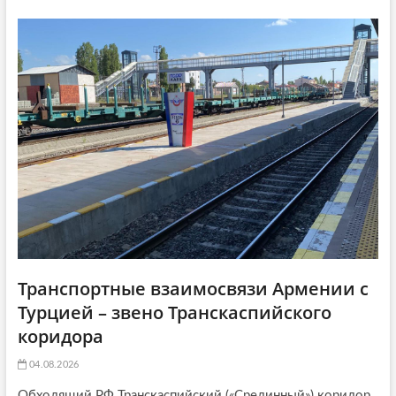
a
т
ь
ь
я
t
я
:
i
:
o
n
Транспортные взаимосвязи Армении с
Турцией – звено Транскаспийского
коридора
04.08.2026
Обходящий РФ Транскаспийский («Срединный») коридор,