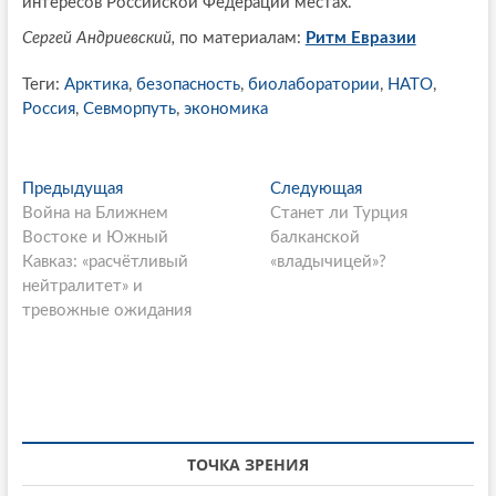
интересов Российской Федерации местах.
Сергей Андриевский,
по материалам:
Ритм Евразии
Теги:
Арктика
,
безопасность
,
биолаборатории
,
НАТО
,
Россия
,
Севморпуть
,
экономика
P
Предыдущая
П
Следующая
С
Война на Ближнем
р
Станет ли Турция
л
o
Востоке и Южный
е
балканской
е
s
Кавказ: «расчётливый
д
«владычицей»?
д
нейтралитет» и
ы
у
t
тревожные ожидания
д
ю
n
у
щ
щ
а
a
а
я
v
я
с
i
с
т
т
а
ТОЧКА ЗРЕНИЯ
g
а
т