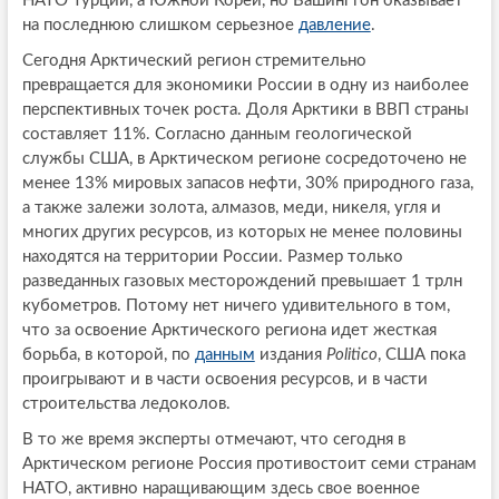
НАТО Турции, а Южной Кореи, но Вашингтон оказывает
на последнюю слишком серьезное
давление
.
Сегодня Арктический регион стремительно
превращается для экономики России в одну из наиболее
перспективных точек роста. Доля Арктики в ВВП страны
составляет 11%. Согласно данным геологической
службы США, в Арктическом регионе сосредоточено не
менее 13% мировых запасов нефти, 30% природного газа,
а также залежи золота, алмазов, меди, никеля, угля и
многих других ресурсов, из которых не менее половины
находятся на территории России. Размер только
разведанных газовых месторождений превышает 1 трлн
кубометров. Потому нет ничего удивительного в том,
что за освоение Арктического региона идет жесткая
борьба, в которой, по
данным
издания
Politico
, США пока
проигрывают и в части освоения ресурсов, и в части
строительства ледоколов.
В то же время эксперты отмечают, что сегодня в
Арктическом регионе Россия противостоит семи странам
НАТО, активно наращивающим здесь свое военное