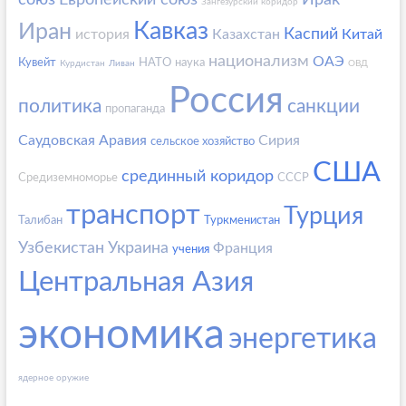
союз
Европейский союз
Ирак
Зангезурский коридор
Кавказ
Иран
Каспий
история
Казахстан
Китай
национализм
ОАЭ
Кувейт
НАТО
наука
Курдистан
Ливан
ОВД
Россия
политика
санкции
пропаганда
Саудовская Аравия
Сирия
сельское хозяйство
США
срединный коридор
Средиземноморье
СССР
транспорт
Турция
Талибан
Туркменистан
Узбекистан
Украина
Франция
учения
Центральная Азия
экономика
энергетика
ядерное оружие