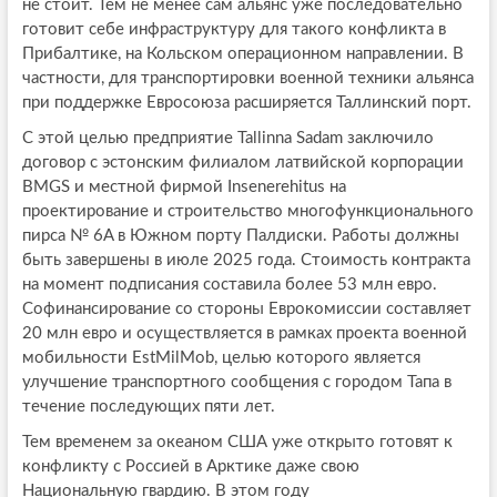
не стоит. Тем не менее сам альянс уже последовательно
готовит себе инфраструктуру для такого конфликта в
Прибалтике, на Кольском операционном направлении. В
частности, для транспортировки военной техники альянса
при поддержке Евросоюза расширяется Таллинский порт.
С этой целью предприятие Tallinna Sadam заключило
договор с эстонским филиалом латвийской корпорации
BMGS и местной фирмой Insenerehitus на
проектирование и строительство многофункционального
пирса № 6A в Южном порту Палдиски. Работы должны
быть завершены в июле 2025 года. Стоимость контракта
на момент подписания составила более 53 млн евро.
Софинансирование со стороны Еврокомиссии составляет
20 млн евро и осуществляется в рамках проекта военной
мобильности EstMilMob, целью которого является
улучшение транспортного сообщения с городом Тапа в
течение последующих пяти лет.
Тем временем за океаном США уже открыто готовят к
конфликту с Россией в Арктике даже свою
Национальную гвардию. В этом году