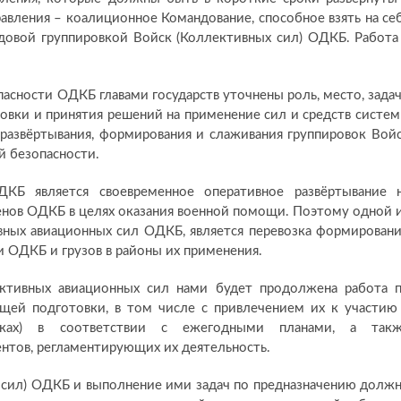
авления – коалиционное Командование, способное взять на се
довой группировкой Войск (Коллективных сил) ОДКБ. Работа
асности ОДКБ главами государств уточнены роль, место, зада
овки и принятия решений на применение сил и средств систе
развёртывания, формирования и слаживания группировок Вой
й безопасности.
КБ является своевременное оперативное развёртывание 
енов ОДКБ в целях оказания военной помощи. Поэтому одной 
ивных авиационных сил ОДКБ, является перевозка формирован
и ОДКБ и грузов в районы их применения.
ктивных авиационных сил нами будет продолжена работа 
щей подготовки, в том числе с привлечением их к участию
овках) в соответствии с ежегодными планами, а так
нтов, регламентирующих их деятельность.
 сил) ОДКБ и выполнение ими задач по предназначению долж