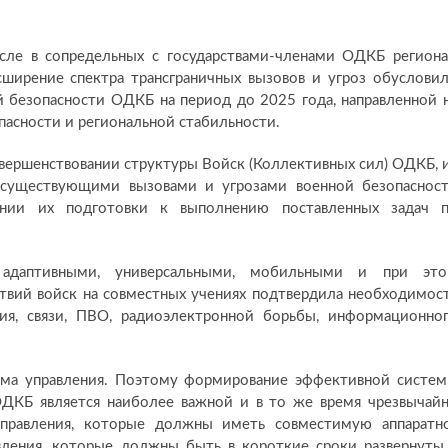
сле в сопредельных с государствами-членами ОДКБ региона
ирение спектра трансграничных вызовов и угроз обуслови
 безопасности ОДКБ на период до 2025 года, направленной 
асности и региональной стабильности.
вершенствовании структуры Войск (Коллективных сил) ОДКБ, 
о существующими вызовами и угрозами военной безопаснос
овании их подготовки к выполнению поставленных задач 
даптивными, универсальными, мобильными и при эт
твий войск на совместных учениях подтвердила необходимос
ия, связи, ПВО, радиоэлектронной борьбы, информационно
ема управления. Поэтому формирование эффективной систе
ДКБ является наиболее важной и в то же время чрезвычай
управления, которые должны иметь совместимую аппаратн
вления, которые должны быть в короткие сроки развернуты