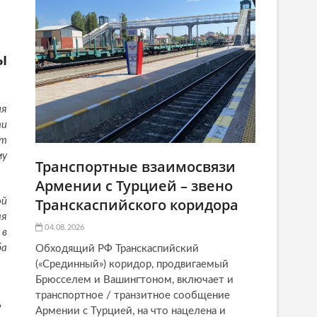
ы
ия
ти
ют
му
Транспортные взаимосвязи
Армении с Турцией – звено
Транскаспийского коридора
ой
ая
04.08.2026
 в
ба
Обходящий РФ Транскаспийский
(«Срединный») коридор, продвигаемый
Брюсселем и Вашингтоном, включает и
транспортное / транзитное сообщение
?
Армении с Турцией, на что нацелена и