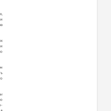
х,
ли
на
их
ти
по
ом
ть
го
мы
но
о-
 в