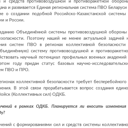
 и средств противовоздушной и противоракетной оборон
ана и развивается Единая региональная система ПВО Беларуси
ие о создании подобной Российско-Казахстанской системы
и и России.
созданию Объединённой системы противовоздушной обороны
зопасности. Поэтому нашей не менее актуальной задачей 
ания систем ПВО в регионах коллективной безопасности
бъединённую) систему противовоздушной и противоракетн
йствовать научный потенциал профильных военных академий
этом году придан статус базовых научно-исследовательск
ем ПВО и ПРО.
егионах коллективной безопасности требует бесперебойного
чения. В этой связи прорабатывается вопрос создания един
Войск (Коллективных сил) ОДКБ.
учений в рамках ОДКБ. Планируется ли вносить изменения
ду?
учений с формированиями сил и средств системы коллективн