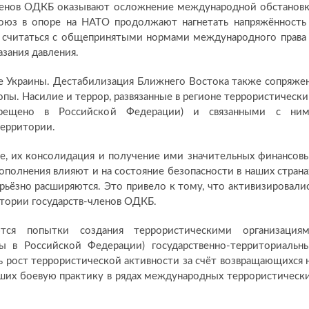
-членов ОДКБ оказывают осложнение международной обстанов
оюз в опоре на НАТО продолжают нагнетать напряжённость
е считаться с общепринятыми нормами международного права
азания давления.
ке Украины. Дестабилизация Ближнего Востока также сопряже
опы. Насилие и террор, развязанные в регионе террористическ
апрещено в Российской Федерации) и связанными с ни
территории.
ре, их консолидация и получение ими значительных финансов
ополнения влияют и на состояние безопасности в наших страна
рьёзно расширяются. Это привело к тому, что активизировали
итории государств-членов ОДКБ.
тся попытки создания террористическими организация
ны в Российской Федерации) государственно-территориальн
ь рост террористической активности за счёт возвращающихся 
ших боевую практику в рядах международных террористическ