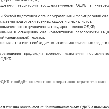
ударств-членов ОДКБ;
удования территорий государств-членов ОДКБ в интерес
и боевой подготовки органов управления и формирований сил
 системы подготовки военных кадров и специалистов;
ономического сотрудничества государств-членов ОДКБ;
ебований к оснащению сил коллективной безопасности ОД
й (специальной) техники;
жения и техники, необходимых запасов материальных средств 
еремещения продукции военного назначения, поставляем
л ОДКБ.
ОДКБ пройдёт совместное оперативно-стратегическое
ое и как это отразится на Коллективных силах ОДКБ, в том чис