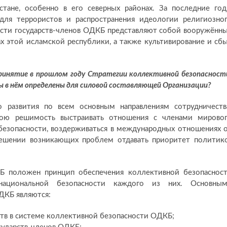
стане, особенно в его северных районах. За последние го
для террористов и распространения идеологии религиозно
ости государств-членов ОДКБ представляют собой вооружённ
х этой исламской республики, а также культивирование и сб
ринятие в прошлом году Стратегии коллективной безопасност
ы в нём определены для силовой составляющей Организации?
о развития по всем основным направлениям сотрудничеств
вою решимость выстраивать отношения с членами мирово
 безопасности, воздерживаться в международных отношениях 
решении возникающих проблем отдавать приоритет политик
Б положен принцип обеспечения коллективной безопаснос
национальной безопасности каждого из них. Основны
ДКБ являются:
ств в системе коллективной безопасности ОДКБ;