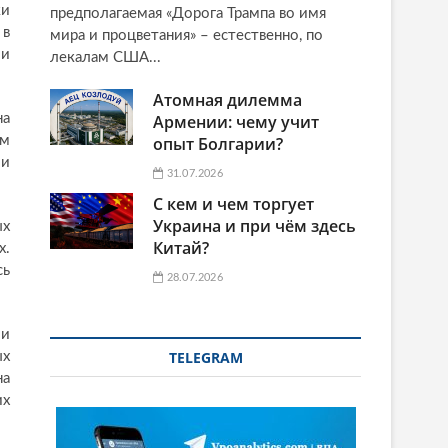
ки
предполагаемая «Дорога Трампа во имя
 в
мира и процветания» – естественно, по
 и
лекалам США...
Атомная дилемма
на
Армении: чему учит
им
опыт Болгарии?
ми
31.07.2026
С кем и чем торгует
Украина и при чём здесь
ых
Китай?
х.
сь
28.07.2026
ми
TELEGRAM
ых
на
их