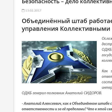
Безопасность – дело коллектив
15.02.2017
Объединённый штаб работае
управления Коллективными
Осло
дест
ОДКБ
госу
колле
Как 
ответ
соста
интер
ОДКБ генерал-полковник Анатолий СИДОРОВ.
- Анатолий Алексеевич, как в Объединённом штабе 
ответственности и за её пределами? Что в этой св