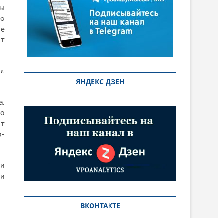
ды
го
ые
ыт
и.
ЯНДЕКС ДЗЕН
а.
го
от
о-
ти
ми
ВКОНТАКТЕ