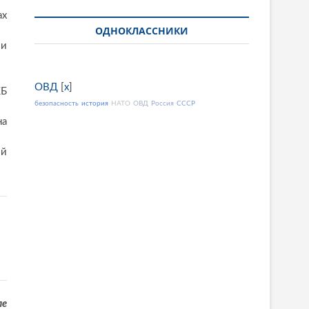
ах
ОДНОКЛАССНИКИ
 и
ОВД
[
x
]
КБ
безопасность
история
НАТО
ОВД
Россия
СССР
на
ой
ле