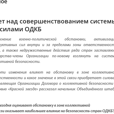
ное
т над совершенствованием систем
 силами ОДКБ
жнение военно-политической обстановки, активизац
руктивных сил внутри и за пределами зоны ответственнос
, а также недружественные действия ряда стран заставля
дарства-члены Организации по-новому взглянуть на систе
ктивной безопасности.
эти изменения влияют на обстановку в зоне коллективн
ственности и какое значение в этой связи приобретает силов
вляющая Организации Договора о коллективной безопасности
вью «Красной звезде» рассказал начальник Объединённого шта
сегодня оценивают обстановку в зоне коллективной
язи оказывает наибольшее влияние на безопасность стран ОДКБ