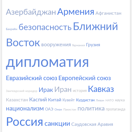
Армения
Азербайджан
Афганистан
Ближний
безопасность
Бахрейн
Восток
вооружения
Грузия
Германия
дипломатия
Евразийский союз
Европейский союз
Кавказ
Иран
Ирак
история
Зангезурский коридор
Каспий
Казахстан
Китай
Кувейт
Курдистан
наука
Ливан
НАТО
национализм
политика
ОАЭ
пропаганда
Оман
Пакистан
Россия
санкции
Саудовская Аравия