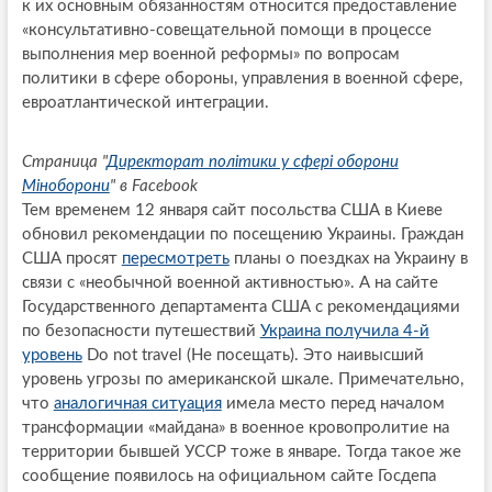
к их основным обязанностям относится предоставление
«консультативно-совещательной помощи в процессе
выполнения мер военной реформы» по вопросам
политики в сфере обороны, управления в военной сфере,
евроатлантической интеграции.
Страница "
Директорат політики у сфері оборони
Міноборони
" в Facebook
Тем временем 12 января сайт посольства США в Киеве
обновил рекомендации по посещению Украины. Граждан
США просят
пересмотреть
планы о поездках на Украину в
связи с «необычной военной активностью». А на сайте
Государственного департамента США с рекомендациями
по безопасности путешествий
Украина получила 4-й
уровень
Do not travel (Не посещать). Это наивысший
уровень угрозы по американской шкале. Примечательно,
что
аналогичная ситуация
имела место перед началом
трансформации «майдана» в военное кровопролитие на
территории бывшей УССР тоже в январе. Тогда такое же
сообщение появилось на официальном сайте Госдепа