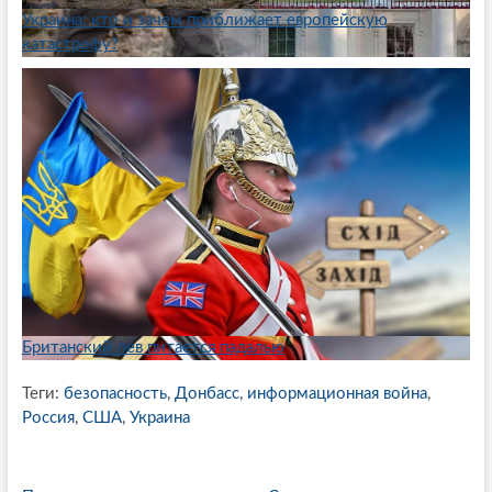
Украина: кто и зачем приближает европейскую
катастрофу?
Британский лев питается падалью
Теги:
безопасность
,
Донбасс
,
информационная война
,
Россия
,
США
,
Украина