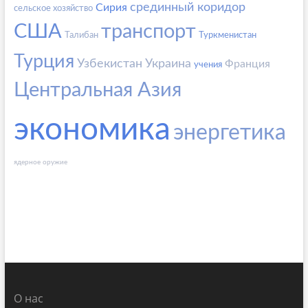
срединный коридор
Сирия
сельское хозяйство
США
транспорт
Талибан
Туркменистан
Турция
Узбекистан
Украина
Франция
учения
Центральная Азия
экономика
энергетика
ядерное оружие
О нас