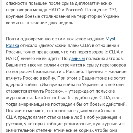
опасности повышен после срыва дипломатических
переговоров между НАТО и Россией. По оценке
ICSI
,
крупные боевые столкновения на территории Украины
вероятны в течение двух недель.
Почти одновременно с этим польское издание
Myśl
Polska
описало «дьявольский план» США в отношении
России, точно предсказав, что «из переговоров [с США и
НАТО] ничего не выйдет». По
данным
польских авторов,
Вашингтон всеми силами стремится к срыву переговоров
по вопросам безопасности с Россией. Причина – желание
втянуть Россию в войну. При этом в Вашингтоне не хотят
ядерной войны. «Им нужна война на Украине, и в неё они
стараются втянуть Россию», – утверждают польские
журналисты. Такой итог был бы удобен для США, ведь
тогда американцы не пострадали бы от боевых действий.
Поляки отмечают, что «поистине дьявольский план»
США предполагает сталкивание лоб в лоб украинцев и
русских, у которых «общие религиозные, культурные и в
значительной степени этнические корни», чтобы они