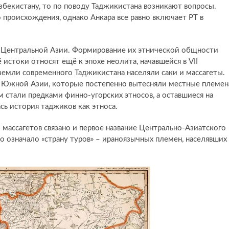
Узбекистану, то по поводу Таджикистана возникают вопросы.
 происхождения, однако Анкара все равно включает РТ в
 Центральной Азии. Формирование их этнической общности
 истоки относят ещё к эпохе неолита, начавшейся в VII
земли современного Таджикистана населяли саки и массагеты.
з Южной Азии, которые постепенно вытесняли местные племен
м стали предками финно-угорских этносов, а оставшиеся на
сь история таджиков как этноса.
массагетов связано и первое название Центрально-Азиатского
но означало «страну туров» – ираноязычных племен, населявших