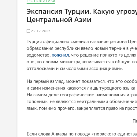
ГЕОПОЛИТИКА
Экспансия Турции. Какую угроз
Центральной Азии
22.12.2025
Турция официально сменила название региона Цен
образования республики ввело новый термин в уч
ведомство,
пояснил
, что решение принято «в целя
оно, по словам министра, «вписывается в общую 
отголосками и смысловыми ассоциациями».
На первый взгляд, может показаться, что это особо
и сами изменения касаются лишь турецкого языка 
На самом деле географические наименования игр
Топонимы не являются нейтральными обозначениям
язык, помимо прочего, закрепляется право на прос
П
Если слова Анкары по поводу «тюркского единств