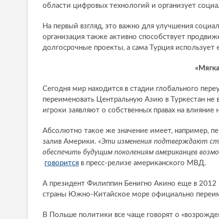
области цифровых технологий и организует социа
На первый взгляд, это важно для улучшения социа
организация также активно способствует продвиж
долгосрочные проекты, а сама Турция использует 
«Мягка
Сегодня мир находится в стадии глобального пере
переименовать Центральную Азию в Туркестан не
игроки заявляют о собственных правах на влияние 
Абсолютно такое же значение имеет, например, п
залив Америки.
«Эти изменения подтверждают стр
обеспечить будущим поколениям американцев возмо
говорится
в пресс-релизе американского МВД.
А президент Филиппин Бенигно Акино еще в 2012
страны Южно‑Китайское море официально переим
В Польше политики все чаще говорят о «возрожде