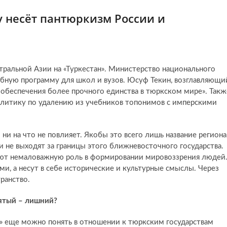
у несёт пантюркизм России и
тральной Азии на «Туркестан». Министерство национального
ебную программу для школ и вузов. Юсуф Текин, возглавляющи
х обеспечения более прочного единства в тюркском мире». Такж
политику по удалению из учебников топонимов с имперскими
 ни на что не повлияет. Якобы это всего лишь название региона
и не выходят за границы этого ближневосточного государства.
ают немаловажную роль в формировании мировоззрения людей
и, а несут в себе исторические и культурные смыслы. Через
транство.
ятый – лишний?
а» еще можно понять в отношении к тюркским государствам