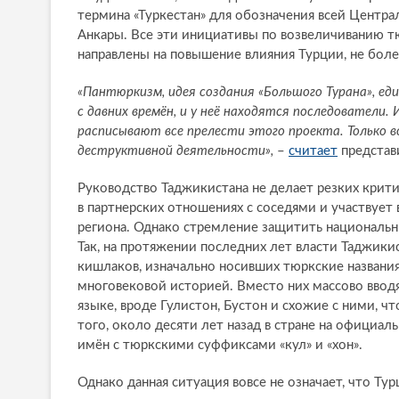
термина «Туркестан» для обозначения всей Центр
Анкары. Все эти инициативы по возвеличиванию т
направлены на повышение влияния Турции, не боле
«Пантюркизм, идея создания «Большого Турана», ед
с давних времён, и у неё находятся последователи.
расписывают все прелести этого проекта. Только 
деструктивной деятельности»,
–
считает
представ
Руководство Таджикистана не делает резких крити
в партнерских отношениях с соседями и участвует
региона. Однако стремление защитить национальн
Так, на протяжении последних лет власти Таджики
кишлаков, изначально носивших тюркские названи
многовековой историей. Вместо них массово ввод
языке, вроде Гулистон, Бустон и схожие с ними, ч
того, около десяти лет назад в стране на официа
имён с тюркскими суффиксами «кул» и «хон».
Однако данная ситуация вовсе не означает, что Ту