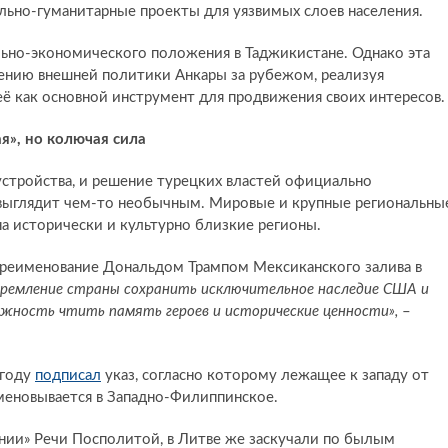
льно-гуманитарные проекты для уязвимых слоев населения.
льно-экономического положения в Таджикистане. Однако эта
ению внешней политики Анкары за рубежом, реализуя
её как основной инструмент для продвижения своих интересов.
я», но колючая сила
устройства, и решение турецких властей официально
 выглядит чем-то необычным. Мировые и крупные региональны
на исторически и культурно близкие регионы.
ереименование Дональдом Трампом Мексиканского залива в
емление страны сохранить исключительное наследие США и
жность чтить память героев и исторические ценности»,
–
 году
подписал
указ, согласно которому лежащее к западу от
еновывается в Западно‑Филиппинское.
нии» Речи Посполитой, в Литве же заскучали по былым