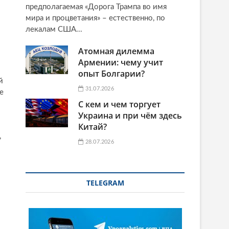
предполагаемая «Дорога Трампа во имя
мира и процветания» – естественно, по
лекалам США...
Атомная дилемма
Армении: чему учит
опыт Болгарии?
й
31.07.2026
е
С кем и чем торгует
Украина и при чём здесь
Китай?
,
28.07.2026
.
TELEGRAM