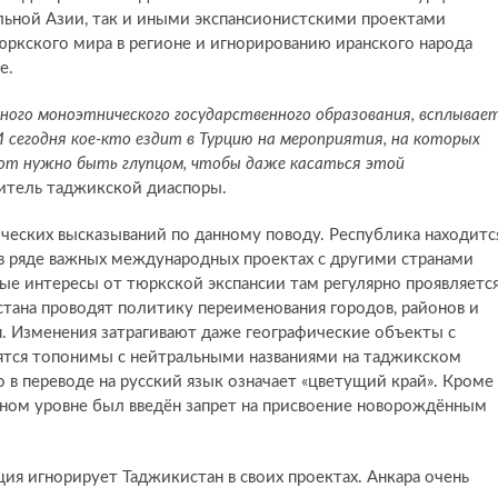
альной Азии, так и иными экспансионистскими проектами
юркского мира в регионе и игнорированию иранского народа
е.
иного моноэтнического государственного образования, всплывае
 И сегодня кое-кто ездит в Турцию на мероприятия, на которых
вот нужно быть глупцом, чтобы даже касаться этой
итель таджикской диаспоры.
ческих высказываний по данному поводу. Республика находитс
 в ряде важных международных проектах с другими странами
ые интересы от тюркской экспансии там регулярно проявляется
стана проводят политику переименования городов, районов и
я. Изменения затрагивают даже географические объекты с
ятся топонимы с нейтральными названиями на таджикском
то в переводе на русский язык означает «цветущий край». Кроме
льном уровне был введён запрет на присвоение новорождённым
рция игнорирует Таджикистан в своих проектах. Анкара очень