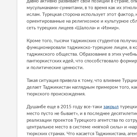
давно активно развивает свои позиции в стране, оп
мусульманами-суннитами, в то время как их этно
ислам. Турецкая сторона использует этот фактор, 
ориентированные на религиозное и культурное сб
сеть турецких лицеев «Шалола» и «Измир».
Кроме того, тысячи таджикских студентов получи
функционировали таджикско-турецкие лицеи, в к
таджикского общества. Образование в этих учебн
пантюркистских идей, что способствовало формир
и политические ценности.
Такая ситуация привела к тому, что влияние Турци
делает Таджикистан наглядным примером того, ка
тюркского происхождения.
Душанбе еще в 2015 году все-таки
закрыл
турецки
место пусто не бывает», и в последнее десятилети
реализации проектов Турецкого агентства по сотр
центральное место в системе «мягкой силы» и «на
тюркских странах. Что касается Таджикистана, аг