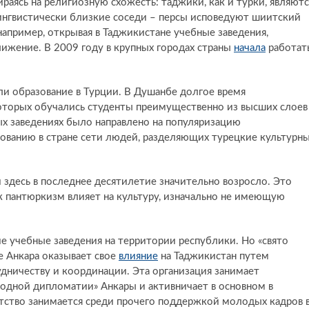
ираясь на религиозную схожесть: таджики, как и турки, являютс
лингвистически близкие соседи – персы исповедуют шиитский
например, открывая в Таджикистане учебные заведения,
лижение. В 2009 году в крупных городах страны
начала
работат
ли образование в Турции. В Душанбе долгое время
оторых обучались студенты преимущественно из высших слоев
ых заведениях было направлено на популяризацию
ованию в стране сети людей, разделяющих турецкие культурн
и здесь в последнее десятилетие значительно возросло. Это
к пантюркизм влияет на культуру, изначально не имеющую
е учебные заведения на территории республики. Но «свято
е Анкара оказывает свое
влияние
на Таджикистан путем
удничеству и координации. Эта организация занимает
родной дипломатии» Анкары и активничает в основном в
ентство занимается среди прочего поддержкой молодых кадров 