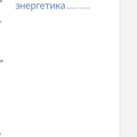
я
энергетика
ядерное оружие
ь
ые
в