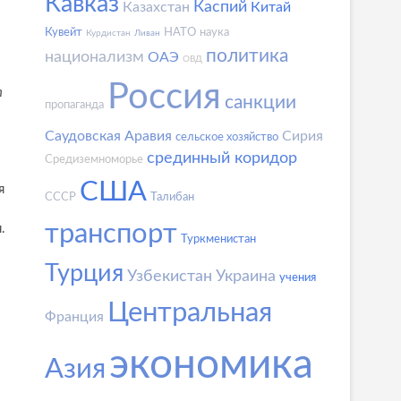
Кавказ
Каспий
Казахстан
Китай
Кувейт
НАТО
наука
Курдистан
Ливан
политика
национализм
ОАЭ
ОВД
Россия
т
санкции
пропаганда
Саудовская Аравия
Сирия
сельское хозяйство
срединный коридор
Средиземноморье
США
я
СССР
Талибан
транспорт
.
Туркменистан
Турция
Узбекистан
Украина
учения
Центральная
Франция
экономика
Азия