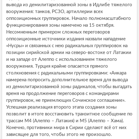
вывода из демилитаризованной зоны в Идлибе тяжелого
вооружения: танков, РСЗО, артиллерии всех
оппозиционных группировок. Начало полномасштабного
функционирования зоны намечено на 15 октября.
Несомненным примером сложных переговоров
оппозиционные источники издания назвали нападение
«Нусры» и связанных с нею радикальных группировок на
позиции сирийской армии на северо-востоке от Латакии
и на западе от Алеппо с использованием тяжелого
вооружения. Турция крайне опасается прямого
столкновения с радикальными группировками: «Анкара
намерена попросить дополнительное время для вывода
из демилитаризованной зоны радикалов, чтобы выгадать
время на продолжение переговоров с командирами
группировок, не приемлющих Сочинское соглашение».
Успешная реализация второго этапа создания зоны
позволит в итоге восстановить транзитное сообщение по
трассам M4 (Алеппо – Латакия) и M5 (Алеппо – Хама).
Конечно, противники мира в Сирии сделают всё от них
зависящее для того, чтобы этого не произошло.