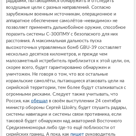
радарами, пытающимися обнаружить и отследить
воздушные цели с разных направлений. Согласно
зарубежным военным источникам, операционное и
аппаратное обеспечение самолётов-»невидимок» не
позволяет применять дальнобойное оружие, способное
поразить системы С-300ПМУ с безопасного для них
расстояния. А максимальная дальность пуска
высокоточных управляемых бомб GBU-39 составляет
несколько десятков километров, и прежде чем
малозаметный истребитель приблизится к этой цели, он,
скорее всего, будет гарантированно обнаружен и
уничтожен. Не говоря о том, что все остальные
израильские самолёты, пытающиеся атаковать цели на
сирийской территории, тем более будут сталкиваться с
огромными рисками. Следует также учитывать, что
Россия, как
обещал
в своём выступлении 24 сентября
министр обороны Сергей Шойгу, будет глушить радары,
системы навигации и системы связи противника, если
таковой будет обнаружен над акваторией Восточного
Средиземноморья либо где-то ещё поблизости от
сирийских границ. А пока, как
пишет
руководитель