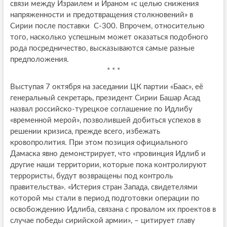
связи между Израилем и Ираном «с целью снижения
напряженности и предотвращения столкновений» в
Сирии после поставки С-300. Впрочем, относительно
того, насколько успешным может оказаться подобного
рода посредничество, высказываются самые разные
предположения.
* * *
Выступая 7 октября на заседании ЦК партии «Баас», её
генеральный секретарь, президент Сирии Башар Асад
назвал российско-турецкое соглашение по Идлибу
«временной мерой», позволившей добиться успехов в
решении кризиса, прежде всего, избежать
кровопролития. При этом позиция официального
Дамаска явно демонстрирует, что «провинция Идлиб и
другие наши территории, которые пока контролируют
террористы, будут возвращены под контроль
правительства». «Истерия стран Запада, свидетелями
которой мы стали в период подготовки операции по
освобождению Идлиба, связана с провалом их проектов в
случае победы сирийской армии», – цитирует главу