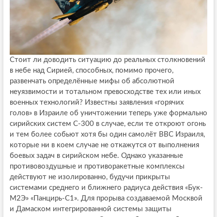
Стоит ли доводить ситуацию до реальных столкновений
в небе над Сирией, способных, помимо прочего,
развенчать определённые мифы об абсолютной
неуязвимости и тотальном превосходстве тех или иных
военных технологий? Известны заявления «горячих
голов» в Израиле об уничтожении теперь уже формально
сирийских систем С-300 в случае, если те откроют огонь
и тем более собьют хотя бы один самолёт ВВС Израиля,
которые ни в коем случае не откажутся от выполнения
боевых задач в сирийском небе. Однако указанные
противовоздушные и противоракетные комплексы
действуют не изолированно, будучи прикрыты
системами среднего и ближнего радиуса действия «Бук-
М2Э» «Панцирь-С1». Для прорыва создаваемой Москвой
и Дамаском интегрированной системы защиты