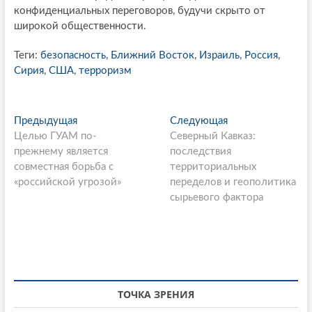
конфиденциальных переговоров, будучи скрыто от
широкой общественности.
Теги:
безопасность
,
Ближний Восток
,
Израиль
,
Россия
,
Сирия
,
США
,
терроризм
P
Предыдущая
П
Следующая
С
Целью ГУАМ по-
р
Северный Кавказ:
л
o
прежнему является
е
последствия
е
s
совместная борьба с
д
территориальных
д
«российской угрозой»
ы
переделов и геополитика
у
t
д
сырьевого фактора
ю
n
у
щ
щ
а
a
а
я
v
я
с
i
с
т
т
а
ТОЧКА ЗРЕНИЯ
g
а
т