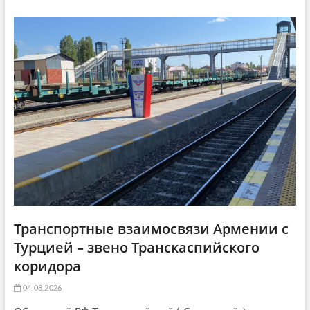
a
т
ь
ь
я
t
я
:
i
:
o
n
Транспортные взаимосвязи Армении с
Турцией – звено Транскаспийского
коридора
04.08.2026