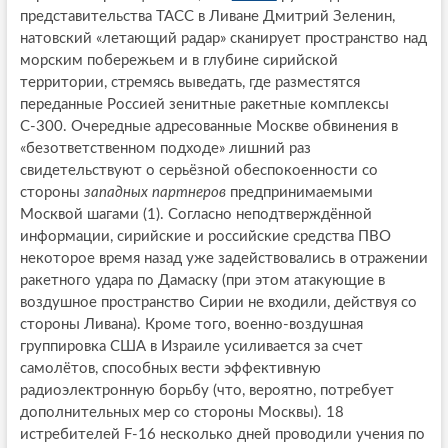
представительства ТАСС в Ливане Дмитрий Зеленин,
натовский «летающий радар» сканирует пространство над
морским побережьем и в глубине сирийской
территории, стремясь выведать, где разместятся
переданные Россией зенитные ракетные комплексы
С-300. Очередные адресованные Москве обвинения в
«безответственном подходе» лишний раз
свидетельствуют о серьёзной обеспокоенности со
стороны
западных партнеров
предпринимаемыми
Москвой шагами (1). Согласно неподтверждённой
информации, сирийские и российские средства ПВО
некоторое время назад уже задействовались в отражении
ракетного удара по Дамаску (при этом атакующие в
воздушное пространство Сирии не входили, действуя со
стороны Ливана). Кроме того, военно-воздушная
группировка США в Израиле усиливается за счет
самолётов, способных вести эффективную
радиоэлектронную борьбу (что, вероятно, потребует
дополнительных мер со стороны Москвы). 18
истребителей F-16 несколько дней проводили учения по