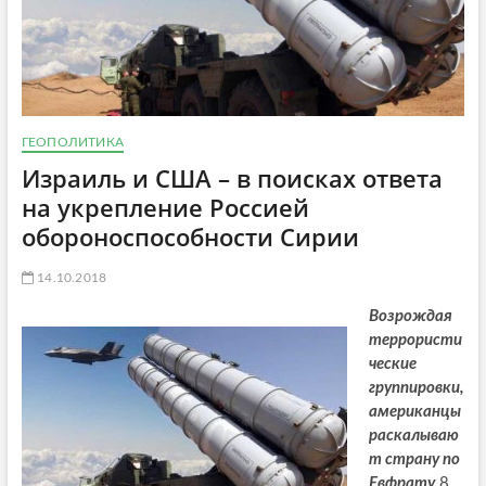
ГЕОПОЛИТИКА
Израиль и США – в поисках ответа
на укрепление Россией
обороноспособности Сирии
14.10.2018
Возрождая
террористи
ческие
группировки,
американцы
раскалываю
т страну по
Евфрату
8