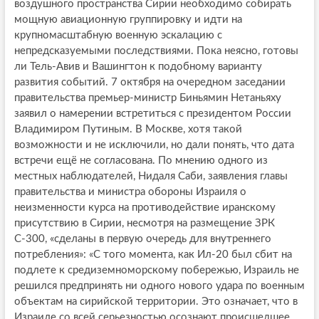
воздушного пространства Сирии необходимо собирать
мощную авиационную группировку и идти на
крупномасштабную военную эскалацию с
непредсказуемыми последствиями. Пока неясно, готовы
ли Тель-Авив и Вашингтон к подобному варианту
развития событий. 7 октября на очередном заседании
правительства премьер-министр Биньямин Нетаньяху
заявил о намерении встретиться с президентом России
Владимиром Путиным. В Москве, хотя такой
возможности и не исключили, но дали понять, что дата
встречи ещё не согласована. По мнению одного из
местных наблюдателей, Нидаля Саби, заявления главы
правительства и министра обороны Израиля о
неизменности курса на противодействие иранскому
присутствию в Сирии, несмотря на размещение ЗРК
С-300, «сделаны в первую очередь для внутреннего
потребления»: «С того момента, как Ил-20 был сбит на
подлете к средиземноморскому побережью, Израиль не
решился предпринять ни одного нового удара по военным
объектам на сирийской территории. Это означает, что в
Израиле со всей серьезностью осознают происшедшее