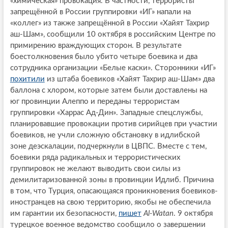
«химическая» провокация. В частности, террористы
запрещённой в России группировки «ИГ» напали на
«коллег» из также запрещённой в России «Хайят Тахрир
аш-Шам», сообщили 10 октября в российским Центре по
примирению враждующих сторон. В результате
боестолкновения было убито четыре боевика и два
сотрудника организации «Белые каски». Сторонники «ИГ»
похитили
из штаба боевиков «Хайят Тахрир аш-Шам» два
баллона с хлором, которые затем были доставлены на
юг провинции Алеппо и переданы террористам
группировки «Харрас Ад-Дин». Западные спецслужбы,
планировавшие провокации против сирийцев при участии
боевиков, не учли сложную обстановку в идлибской
зоне деэскалации, подчеркнули в ЦВПС. Вместе с тем,
боевики ряда радикальных и террористических
группировок не желают выводить свои силы из
демилитаризованной зоны в провинции Идлиб. Причина
в том, что Турция, опасающаяся проникновения боевиков-
иностранцев на свою территорию, якобы не обеспечила
им гарантии их безопасности,
пишет
Al-Watan
. 9 октября
турецкое военное ведомство сообщило о завершении