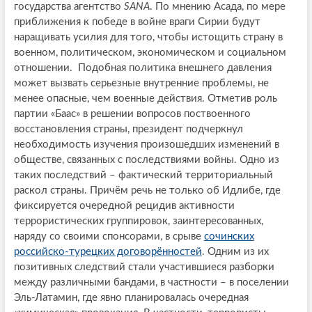
государства агентство
SANA
. По мнению Асада, по мере
приближения к победе в войне враги Сирии будут
наращивать усилия для того, чтобы истощить страну в
военном, политическом, экономическом и социальном
отношении. Подобная политика внешнего давления
может вызвать серьезные внутренние проблемы, не
менее опасные, чем военные действия. Отметив роль
партии «Баас» в решении вопросов поствоенного
восстановления страны, президент подчеркнул
необходимость изучения произошедших изменений в
обществе, связанных с последствиями войны. Одно из
таких последствий – фактический территориальный
раскол страны. Причём речь не только об Идлибе, где
фиксируется очередной рецидив активности
террористических группировок, заинтересованных,
наряду со своими спонсорами, в срыве
сочинских
российско-турецких договорённостей
. Одним из их
позитивных следствий стали участившиеся разборки
между различными бандами, в частности – в поселении
Эль-Латамин, где явно планировалась очередная