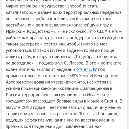
марионеточное «государство» способно стать
катализатором дальнейших территориальных переделов,
нескончаемых войн и конфликтов в этом и без того
нестабильном регионе, включая «опаснейшую игру с
Иракским Курдистаном». «Не исключаю, что США в этом
районе, как правило, стараются поддерживать ситуацию в
таком разогретом состоянии, чтобы никто не мог
успокоиться. В такой мутной воде им гораздо проще
ловить рыбу, которую они хотят. До добра это никогда
не доводило», – подчеркнул С. Лавров. В этом контексте
волне логично выглядит недавний
отчет
ISW
под
примечательным заголовком «ISIS's Second Resurgence».
Авторы исследования утверждают, что, несмотря на
усилия проамериканской «коалиции», запрещённая в
России террористическая группировка «Исламское
государство» воссоздает боевые силы в Ираке и Сирии. В
августе 2018 года в Пентагоне заявил о наличии у неё на
территории указанных стран около 30 тысяч боевиков,
ведущих эффективную кампанию по восстановлению
прочных зон поддержки для извлечения из них