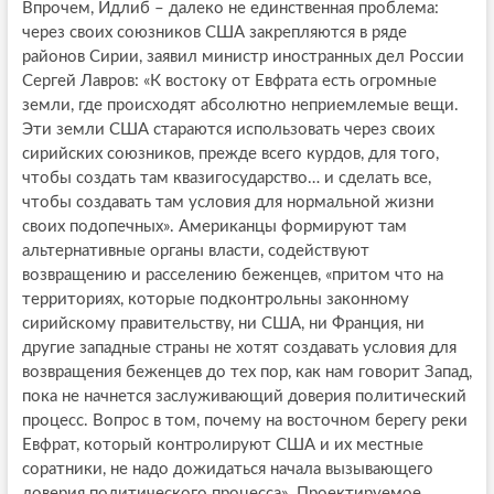
Впрочем, Идлиб – далеко не единственная проблема:
через своих союзников США закрепляются в ряде
районов Сирии, заявил министр иностранных дел России
Сергей Лавров: «К востоку от Евфрата есть огромные
земли, где происходят абсолютно неприемлемые вещи.
Эти земли США стараются использовать через своих
сирийских союзников, прежде всего курдов, для того,
чтобы создать там квазигосударство… и сделать все,
чтобы создавать там условия для нормальной жизни
своих подопечных». Американцы формируют там
альтернативные органы власти, содействуют
возвращению и расселению беженцев, «притом что на
территориях, которые подконтрольны законному
сирийскому правительству, ни США, ни Франция, ни
другие западные страны не хотят создавать условия для
возвращения беженцев до тех пор, как нам говорит Запад,
пока не начнется заслуживающий доверия политический
процесс. Вопрос в том, почему на восточном берегу реки
Евфрат, который контролируют США и их местные
соратники, не надо дожидаться начала вызывающего
доверия политического процесса». Проектируемое