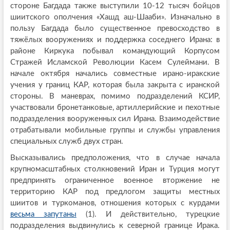
стороне Багдада также выступили 10-12 тысяч бойцов
шиитского ополчения «Хашд аш-Шааби». Изначально в
пользу Багдада было существенное превосходство в
тяжёлых вооружениях и поддержка соседнего Ирана: в
районе Киркука побывал командующий Корпусом
Стражей Исламской Революции Касем Сулеймани. В
начале октября начались совместные ирано-иракские
учения у границ КАР, которая была закрыта с иранской
стороны. В маневрах, помимо подразделений КСИР,
участвовали бронетанковые, артиллерийские и пехотные
подразделения вооруженных сил Ирана. Взаимодействие
отрабатывали мобильные группы и службы управления
специальных служб двух стран.
Высказывались предположения, что в случае начала
крупномасштабных столкновений Иран и Турция могут
предпринять ограниченное военное вторжение не
территорию КАР под предлогом защиты местных
шиитов и туркоманов, отношения которых с курдами
весьма запутаны
(1). И действительно, турецкие
подразделения выдвинулись к северной границе Ирака.