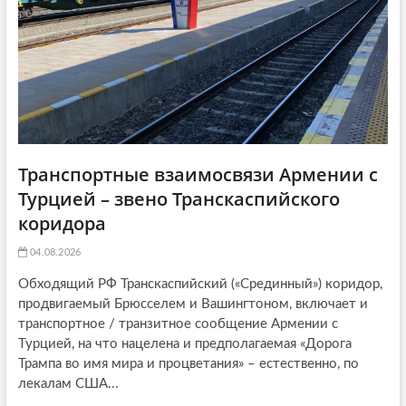
o
n
Транспортные взаимосвязи Армении с
Турцией – звено Транскаспийского
коридора
04.08.2026
Обходящий РФ Транскаспийский («Срединный») коридор,
продвигаемый Брюсселем и Вашингтоном, включает и
транспортное / транзитное сообщение Армении с
Турцией, на что нацелена и предполагаемая «Дорога
Трампа во имя мира и процветания» – естественно, по
лекалам США...