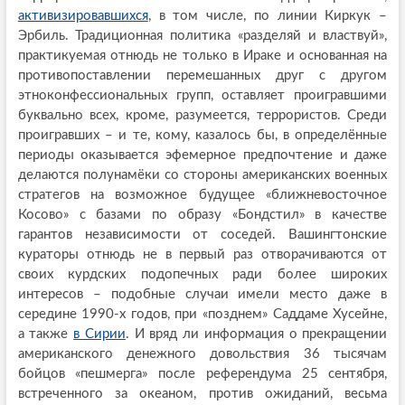
активизировавшихся
, в том числе, по линии Киркук –
Эрбиль. Традиционная политика «разделяй и властвуй»,
практикуемая отнюдь не только в Ираке и основанная на
противопоставлении перемешанных друг с другом
этноконфессиональных групп, оставляет проигравшими
буквально всех, кроме, разумеется, террористов. Среди
проигравших – и те, кому, казалось бы, в определённые
периоды оказывается эфемерное предпочтение и даже
делаются полунамёки со стороны американских военных
стратегов на возможное будущее «ближневосточное
Косово» с базами по образу «Бондстил» в качестве
гарантов независимости от соседей. Вашингтонские
кураторы отнюдь не в первый раз отворачиваются от
своих курдских подопечных ради более широких
интересов – подобные случаи имели место даже в
середине 1990-х годов, при «позднем» Саддаме Хусейне,
а также
в Сирии
. И вряд ли информация о прекращении
американского денежного довольствия 36 тысячам
бойцов «пешмерга» после референдума 25 сентября,
встреченного за океаном, против ожиданий, весьма