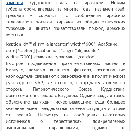
заменой
курдского флага на иракский. Новым
губернатором, впервые за многие годы, назначен араб,
прежний – скрылся. По сообщениям арабских
телеканалов, жители Киркука из общин этнических
туркоман и шиитов приветствовали приход иракских
военных.
[caption id="" align="aligncenter" width="600"]
Арабские
дети[/caption] [caption id="" align="aligncenter"
width="700"]
Иракские туркоманы[/caption]
Быстрое продвижение правительственных частей в
Киркуке, помимо внешнего фактора, региональные
наблюдатели связывают с разногласиями в политическом
руководстве КАР, в частности, с «предательством» со
стороны Патриотического Союза Курдистана,
обвиняемого в сговоре с Багдадом. Однако вряд ли такое
объяснение выглядит исчерпывающим: куда большее
значение имеет неадекватная оценка ситуации и отрыв
от реалий. Несмотря на сообщения некоторых
источников о перестрелках, подкрепляемых
эмоционально окрашенными, однако не