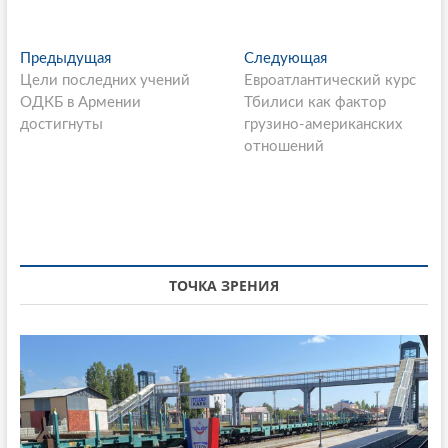
P
Предыдущая
П
Следующая
С
Цели последних учений
р
Евроатлантический курс
л
o
ОДКБ в Армении
е
Тбилиси как фактор
е
s
достигнуты
д
грузино-американских
д
ы
отношений
у
t
д
ю
n
у
щ
щ
а
a
а
я
v
я
с
i
с
т
ТОЧКА ЗРЕНИЯ
т
а
g
а
т
a
т
ь
ь
я
t
я
:
i
: