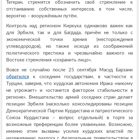
Тегеран, стремятся обозначить своё стремление к
отстаиванию собственных интересов, в том числе,
вероятно – вооружённым путём.
Контроль над регионом Киркука одинаково важен как
для Эрбиля, так и для Багдада, причём не только с
экономической точки зрения (месторождения
углеводородов), но также исходя из соображений
политического престижа и чрезвычайно важного на
Востоке стремления «сохранить лицо».
Вовсе не случайно после 25 сентября Масуд Барзани
обратился
к соседним государствам, в частности к
Турции, заверив, что курдская автономия Ирака «никому
не угрожает» и «останется фактором стабильности в
регионе». Вмешательство армий соседних стран делает
позиции Эрбиля (насколько консолидированы позиции
Демократической Партии Курдистана и патриотического
Союза Курдистана – вопрос отдельный) в торге за
возможные преференции более уязвимыми. Возможно,
именно этим вызваны усилия курдских властей по
налаживанию диалога с федеральным правительством в