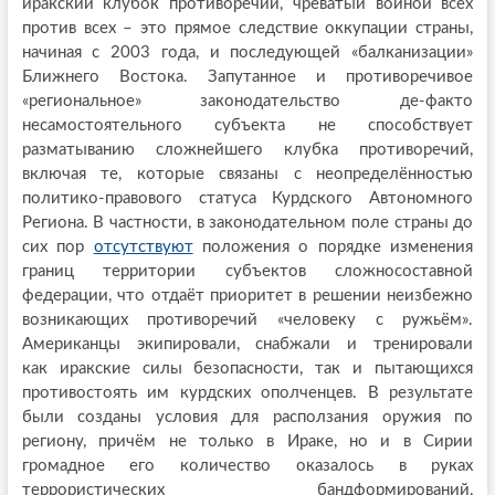
иракский клубок противоречий, чреватый войной всех
против всех – это прямое следствие оккупации страны,
начиная с 2003 года, и последующей «балканизации»
Ближнего Востока. Запутанное и противоречивое
«региональное» законодательство де-факто
несамостоятельного субъекта не способствует
разматыванию сложнейшего клубка противоречий,
включая те, которые связаны с неопределённостью
политико-правового статуса Курдского Автономного
Региона. В частности, в законодательном поле страны до
сих пор
отсутствуют
положения о порядке изменения
границ территории субъектов сложносоставной
федерации, что отдаёт приоритет в решении неизбежно
возникающих противоречий «человеку с ружьём».
Американцы экипировали, снабжали и тренировали
как иракские силы безопасности, так и пытающихся
противостоять им курдских ополченцев. В результате
были созданы условия для расползания оружия по
региону, причём не только в Ираке, но и в Сирии
громадное его количество оказалось в руках
террористических бандформирований,