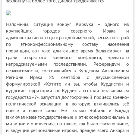
захлопнута; более того, диалог продолжается.
Напомним, ситуация вокруг Киркука – одного из
крупнейших городов северного Ирака и
административного центра одноимённой, весьма пёстрой
по этноконфессиональному составу населения
провинции, вот уже длительное время балансирует на
грани открытого военного конфликта, чреватого
непредсказуемыми последствиями. Референдум о
независимости, состоявшийся в Курдском Автономном
Регионе Ирака 25 сентября с двусмысленной
формулировкой «Хотите ли вы, чтобы Курдистан и
курдские территории вне Курдистана стали независимым
государством?», запустил долгосрочный процесс военно-
политической эскалации, в которую втягивались всё
новые и новые силы. Не только Эрбиль и Багдад
(включая квазигосударственные и этноконфессиональные
милиции и ополчения), но также, как было сказано выше,
и ведущие региональные игроки, прежде всего Анкара и