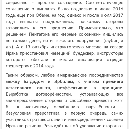
сдержанно – простое совпадение. Соответствующее
соглашение о выплатах было подписано в июле 2016
года, еще при Обаме, на год, однако и после июля 2017
года выплаты продолжались, поскольку стороны
готовились к его продлению. Примечательно, что
решением Пентагона его «верные союзники» лишились
не только денег, но и тяжелого вооружения (гаубиц и
др.). А с 13 октября инструкторскую миссию на севере
Ирака приостановил немецкий бундесвер, инструкторы
которого работали в местах дислокации отрядов
«пешмерга» с 2014 года.
Таким образом,
любое американское посредничество
между Багдадом и Эрбилем, с учётом прежнего
негативного опыта, неэффективно в принципе
.
Выработка договорённостей, устраивающих все
заинтересованные стороны и способных привести хотя
бы к частичному ослаблению напряжённости –
безусловная прерогатива, в первую очередь, самих
участников противостояния и непосредственных соседей
Ирака по региону. Речь идёт как об удержании сторон от