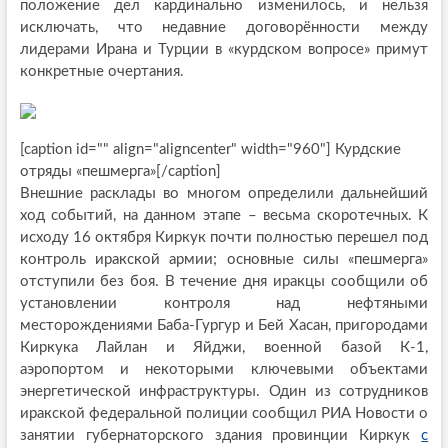
положение дел кардинально изменилось, и нельзя
исключать, что недавние договорённости между
лидерами Ирана и Турции в «курдском вопросе» примут
конкретные очертания.
[caption id="" align="aligncenter" width="960"]
Курдские
отряды «пешмерга»[/caption]
Внешние расклады во многом определили дальнейший
ход событий, на данном этапе – весьма скоротечных. К
исходу 16 октября Киркук почти полностью перешел под
контроль иракской армии; основные силы «пешмерга»
отступили без боя. В течение дня иракцы сообщили об
установлении контроля над нефтяными
месторождениями Баба-Гургур и Бей Хасан, пригородами
Киркука Лайлан и Яйджи, военной базой К-1,
аэропортом и некоторыми ключевыми объектами
энергетической инфраструктуры. Один из сотрудников
иракской федеральной полиции сообщил РИА Новости о
занятии губернаторского здания провинции Киркук
с