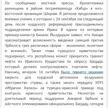
По сообщению местной прессы, бронетехника
размещена в районе погранперехода «Хабур» в юго-
восточной провинции Ширнак. В регионе продолжаются
военные учения, к которым с 26 сентября (на следующий
день после курдского референдума) присоединились
подразделения армии Ирака. В одном из интервью
премьер-министр Бинали Йылдырым заявил, что Анкара
«рассматривает возможность введения санкций против
Эрбиля в трех различных сферах – экономике, политике
и военной». Также глава турецкого правительства
подчеркнул, что республика может прекратить транзит
нефти из Иракского Курдистана по запросу Багдада,
который должен контролировать торговлю нефти.
Наконец, вечером 16 октября
было принято решение
закрыть для курдской автономии воздушное
пространство страны, а также начать передачу КПП
«Ибрагим Халиль» на турецко-иракской границе под
контроль иракского правительства. Несмотря на
длительный период поддержки Анкарой Эрбиля и
жёсткого оппонирования официальному Багдаду, сегодня