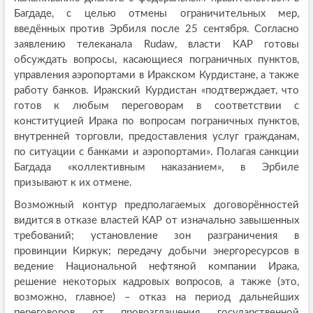
Багдаде, с целью отмены ограничительных мер,
введённых против Эрбиля после 25 сентября. Согласно
заявлению телеканала Rudaw, власти КАР готовы
обсуждать вопросы, касающиеся пограничных пунктов,
управления аэропортами в Иракском Курдистане, а также
работу банков. Иракский Курдистан «подтверждает, что
готов к любым переговорам в соответствии с
конституцией Ирака по вопросам пограничных пунктов,
внутренней торговли, предоставления услуг гражданам,
по ситуации с банками и аэропортами». Полагая санкции
Багдада «коллективным наказанием», в Эрбиле
призывают к их отмене.
Возможный контур предполагаемых договорённостей
видится в отказе властей КАР от изначально завышенных
требований; установление зон разграничения в
провинции Киркук; передачу добычи энергоресурсов в
ведение Национальной нефтяной компании Ирака,
решение некоторых кадровых вопросов, а также (это,
возможно, главное) – отказ на период дальнейших
переговоров от провозглашения государственной