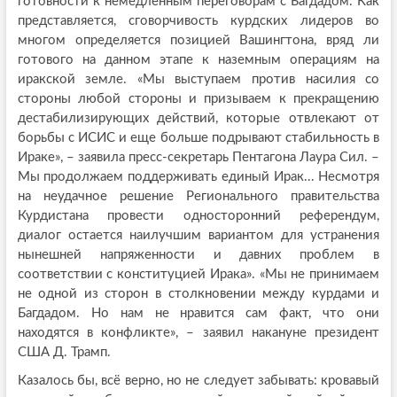
готовности к немедленным переговорам с Багдадом. Как
представляется, сговорчивость курдских лидеров во
многом определяется позицией Вашингтона, вряд ли
готового на данном этапе к наземным операциям на
иракской земле. «Мы выступаем против насилия со
стороны любой стороны и призываем к прекращению
дестабилизирующих действий, которые отвлекают от
борьбы с ИСИС и еще больше подрывают стабильность в
Ираке», – заявила пресс-секретарь Пентагона Лаура Сил. –
Мы продолжаем поддерживать единый Ирак... Несмотря
на неудачное решение Регионального правительства
Курдистана провести односторонний референдум,
диалог остается наилучшим вариантом для устранения
нынешней напряженности и давних проблем в
соответствии с конституцией Ирака». «Мы не принимаем
не одной из сторон в столкновении между курдами и
Багдадом. Но нам не нравится сам факт, что они
находятся в конфликте», – заявил накануне президент
США Д. Трамп.
Казалось бы, всё верно, но не следует забывать: кровавый