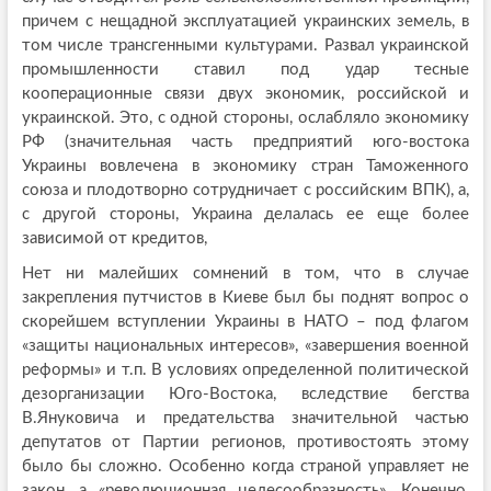
причем с нещадной эксплуатацией украинских земель, в
том числе трансгенными культурами. Развал украинской
промышленности ставил под удар тесные
кооперационные связи двух экономик, российской и
украинской. Это, с одной стороны, ослабляло экономику
РФ (значительная часть предприятий юго-востока
Украины вовлечена в экономику стран Таможенного
союза и плодотворно сотрудничает с российским ВПК), а,
с другой стороны, Украина делалась ее еще более
зависимой от кредитов,
Нет ни малейших сомнений в том, что в случае
закрепления путчистов в Киеве был бы поднят вопрос о
скорейшем вступлении Украины в НАТО – под флагом
«защиты национальных интересов», «завершения военной
реформы» и т.п. В условиях определенной политической
дезорганизации Юго-Востока, вследствие бегства
В.Януковича и предательства значительной частью
депутатов от Партии регионов, противостоять этому
было бы сложно. Особенно когда страной управляет не
закон, а «революционная целесообразность». Конечно,