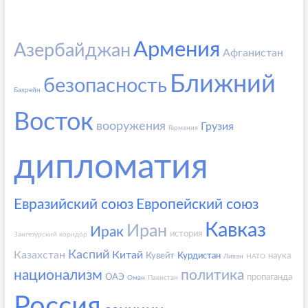
Армения
Азербайджан
Афганистан
Ближний
безопасность
Бахрейн
Восток
вооружения
Грузия
Германия
дипломатия
Евразийский союз
Европейский союз
Кавказ
Иран
Ирак
история
Зангезурский коридор
Каспий
Казахстан
Китай
Кувейт
Курдистан
наука
Ливан
НАТО
национализм
политика
ОАЭ
пропаганда
Оман
Пакистан
Россия