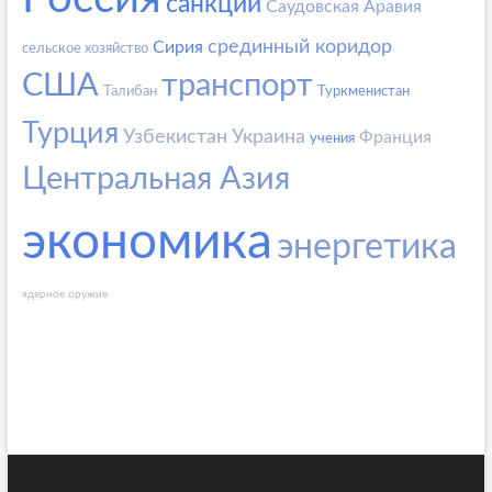
санкции
Саудовская Аравия
срединный коридор
Сирия
сельское хозяйство
США
транспорт
Талибан
Туркменистан
Турция
Узбекистан
Украина
Франция
учения
Центральная Азия
экономика
энергетика
ядерное оружие