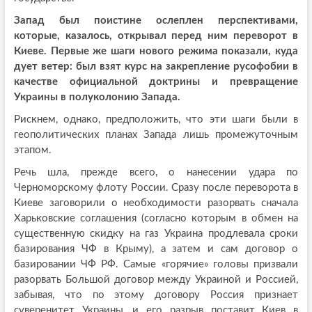
Запад был поистине ослеплен перспективами,
которые, казалось, открывал перед ним переворот в
Киеве. Первые же шаги нового режима показали, куда
дует ветер: был взят курс на закрепление русофобии в
качестве официальной доктрины и превращение
Украины в полуколонию Запада.
Рискнем, однако, предположить, что эти шаги были в
геополитических планах Запада лишь промежуточным
этапом.
Речь шла, прежде всего, о нанесении удара по
Черноморскому флоту России. Сразу после переворота в
Киеве заговорили о необходимости разорвать сначала
Харьковские соглашения (согласно которым в обмен на
существенную скидку на газ Украина продлевала сроки
базирования ЧФ в Крыму), а затем и сам договор о
базировании ЧФ РФ. Самые «горячие» головы призвали
разорвать Большой договор между Украиной и Россией,
забывая, что по этому договору Россия признает
суверенитет Украины, и его разрыв поставит Киев в