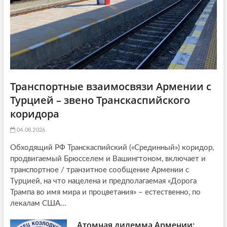
o
n
Транспортные взаимосвязи Армении с
Турцией – звено Транскаспийского
коридора
04.08.2026
Обходящий РФ Транскаспийский («Срединный») коридор,
продвигаемый Брюсселем и Вашингтоном, включает и
транспортное / транзитное сообщение Армении с
Турцией, на что нацелена и предполагаемая «Дорога
Трампа во имя мира и процветания» – естественно, по
лекалам США...
Атомная дилемма Армении: