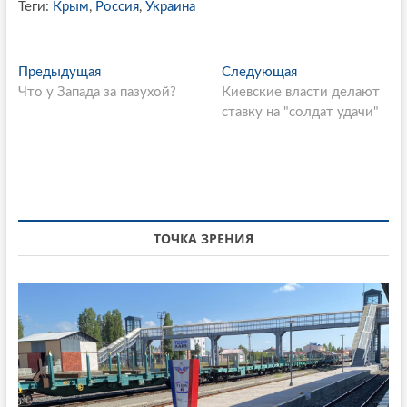
Теги:
Крым
,
Россия
,
Украина
P
Предыдущая
П
Следующая
С
Что у Запада за пазухой?
р
Киевские власти делают
л
o
е
ставку на "солдат удачи"
е
s
д
д
ы
у
t
д
ю
n
у
щ
щ
а
a
а
я
ТОЧКА ЗРЕНИЯ
v
я
с
i
с
т
т
а
g
а
т
a
т
ь
ь
я
t
я
:
i
: