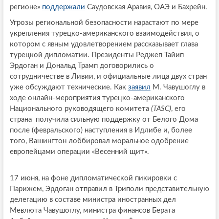
регионе»
поддержали
Саудовская Аравия, ОАЭ и Бахрейн.
Угрозы региональной безопасности нарастают по мере
укрепления турецко-американского взаимодействия, о
котором с явным удовлетворением рассказывает глава
турецкой дипломатии. Президенты Реджеп Тайип
Эрдоган и Дональд Трамп договорились о
сотрудничестве в Ливии, и официальные лица двух стран
уже обсуждают технические. Как
заявил
М. Чавушоглу в
ходе онлайн-мероприятия турецко-американского
Национального руководящего комитета
(TASC)
, его
страна получила сильную поддержку от Белого Дома
после (февральского) наступления в Идлибе и, более
того, Вашингтон лоббировал моральное одобрение
европейцами операции «Весенний щит».
17 июня, на фоне дипломатической пикировки с
Парижем, Эрдоган отправил в Триполи представительную
делегацию в составе министра иностранных дел
Мевлюта Чавушоглу, министра финансов Берата