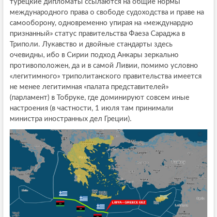
турецкие дипломаты ссылаются на общие нормы
международного права о свободе судоходства и праве на
самооборону, одновременно упирая на «междунардно
признанный» статус правительства Фаеза Сараджа в
Триполи. Лукавство и двойные стандарты здесь
очевидны, ибо в Сирии подход Анкары зеркально
противоположен, да и в самой Ливии, помимо условно
«легитимного» триполитанского правительства имеется
не менее легитимная «палата представителей»
(парламент) в Тобруке, где доминируют совсем иные
настроения (в частности, 1 июля там принимали
министра иностранных дел Греции).