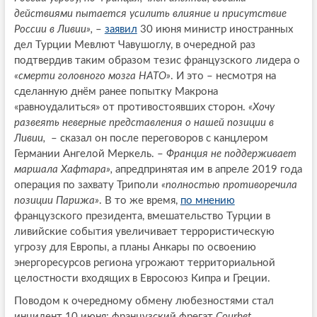
действиями пытается усилить влияние и присутствие
России в Ливии»,
–
заявил
30 июня министр иностранных
дел Турции Мевлют Чавушоглу, в очередной раз
подтвердив таким образом тезис французского лидера о
«смерти головного мозга НАТО»
. И это – несмотря на
сделанную днём ранее попытку Макрона
«равноудалиться» от противостоявших сторон.
«Хочу
развеять неверные представления о нашей позиции в
Ливии,
– сказал он после переговоров с канцлером
Германии Ангелой Меркель. –
Франция не поддерживает
маршала Хафтара»,
апредпринятая им в апреле 2019 года
операция по захвату Триполи
«полностью противоречила
позиции Парижа»
. В то же время,
по мнению
французского президента, вмешательство Турции в
ливийские события увеличивает террористическую
угрозу для Европы, а планы Анкары по освоению
энергоресурсов региона угрожают территориальной
целостности входящих в Евросоюз Кипра и Греции.
Поводом к очередному обмену любезностями стал
инцидент 10 июня: французский фрегат
Courbet