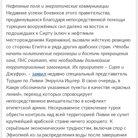
Нефтяные поля и энергетические коммуникации
Недавние успехи боевиков этого правительства,
продвинувшихся благодаря непосредственной помощи
турецких вооружённых сил далеко на восток и
подошедших к Сирту (ключ к нефтяным
месторождениям Киренаики), вызвали жёсткую реакцию
со стороны Египта и ряда других арабских стран.
«Чтобы
начать политические переговоры и достичь прекращения
огня, ПНС считает, что необходимы дальнейшие
территориальные завоевания. Их приоритет – Сирт и
Джуфра»
, –
заявил
недавно специальный представитель
Турции по Ливии Эмрулла Ишлер. В свою очередь, в
Каире обозначили указанные пункты в качестве «красных
линий», переход которых спровоцирует
непосредственное вмешательство в конфликт
египетской армии. Нескрываемое стремление турок
обрести контроль над всей территорией Ливии не сулит
крупнейшей арабской стране ничего хорошего. К
серьёзным экономическим трудностям, включая спор с
Эфиопией из-за распределения воды после завершения