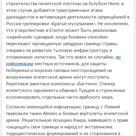
строительства гигантской плотины на Голубом Ниле, в
этом случае добавятся трансграничные атаки
джихадистов и активизация деятельности запрещённой в
России группировки «Братья-мусульмане». Не исключено,
что в перспективе в Египте может быть реализован
«сирийский» сценарий, когда боевики спокойно
пересекают проницаемую западную границу страны,
опираясь на развитую тыловую инфраструктуру и
отлаженную логистику. Так что вовсе не случайно,
по
информации
местных источников, для защиты
побережья и морских газовых месторождений на
вооружение египетской армии могут поступить
береговые ракетные комплексы «Бастион». Спикер
египетского парламента обвинил Турцию в стремлении
колонизировать отдельные части арабского мира.
Согласно имеющейся информации, границу с Ливией
пересекли танки
Abrams
и боевые вертолеты египетской
армии. Решительную позицию Каира, заявившего о праве
«защищать свои границы и народ от экстремизма,
террористических формирований и их сторонников в