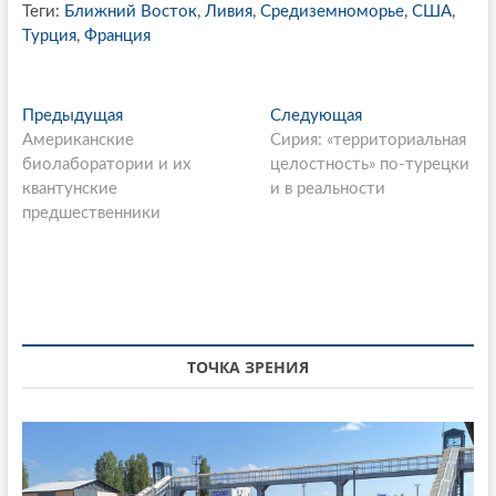
Теги:
Ближний Восток
,
Ливия
,
Средиземноморье
,
США
,
Турция
,
Франция
P
Предыдущая
П
Следующая
С
Американские
р
Сирия: «территориальная
л
o
биолаборатории и их
е
целостность» по-турецки
е
s
квантунские
д
и в реальности
д
предшественники
ы
у
t
д
ю
n
у
щ
щ
а
a
а
я
v
я
с
i
с
т
ТОЧКА ЗРЕНИЯ
т
а
g
а
т
a
т
ь
ь
я
t
я
: