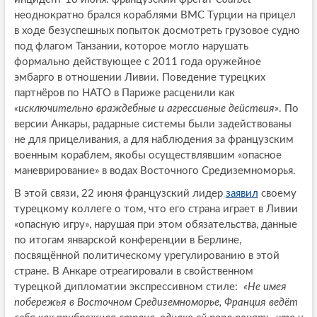
неоднократно брался кораблями ВМС Турции на прицел
в ходе безуспешных попыток досмотреть грузовое судно
под флагом Танзании, которое могло нарушать
формально действующее с 2011 года оружейное
эмбарго в отношении Ливии. Поведение турецких
партнёров по НАТО в Париже расценили как
«исключительно враждебные и агрессивные действия»
. По
версии Анкары, радарные системы были задействованы
не для прицеливания, а для наблюдения за французским
военным кораблем, якобы осуществлявшим «опасное
маневрирование» в водах Восточного Средиземноморья.
В этой связи, 22 июня французский лидер
заявил
своему
турецкому коллеге о том, что его страна играет в Ливии
«опасную игру», нарушая при этом обязательства, данные
по итогам январской конференции в Берлине,
посвящённой политическому урегулированию в этой
стране. В Анкаре отреагировали в свойственном
турецкой дипломатии экспрессивном стиле:
«Не имея
побережья в Восточном Средиземноморье, Франция ведёт