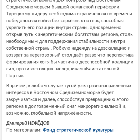
стратегически важной для контроля над Восточным
Средиземноморьем бывшей османской периферии.
Турецкому лидеру необходима ограниченная по времени
победоносная война без серьёзных потерь, способная
укрепить его позиции внутри страны, одновременно
открыв путь к энергетическим богатствам региона, столь
необходимым для поддержания стабильности внутри
собственной страны. Робкую надежду на деэскалацию и
возврат за переговорный стол даёт разве что перспектива
формирования хотя бы частично дееспособной коалиции
сил, противостоящих наследникам «Блистательной
Порты».
Впрочем, в любом случае тугой узел разнонаправленных
интересов в Восточном Средиземноморье будет
закручиваться и далее, способствуя превращению этого
региона в долговременный очаг макрорегиональной и,
возможно, глобальной напряжённости.
Дмитрий НЕФЁДОВ
По материалам:
Фонд стратегической культуры