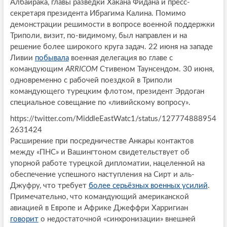
Албайрака, главы разведки Хакана Фидана и пресс-
секретаря президента Ибрагима Калина. Помимо
демонстрации решимости в вопросе военной поддержки
Триполи, визит, по-видимому, был направлен и на
решение более широкого круга задач. 22 июня на западе
Ливии
побывала
военная делегация во главе с
командующим
ARRICOM
Стивеном Таунсендом. 30 июня,
одновременно с рабочей поездкой в Триполи
командующего турецким флотом, президент Эрдоган
специальное совещание по «ливийскому вопросу».
https://twitter.com/MiddleEastWatc1/status/127774888954
2631424
Расширение при посредничестве Анкары контактов
между «ПНС» и Вашингтоном свидетельствует об
упорной работе турецкой дипломатии, нацеленной на
обеспечение успешного наступления на Сирт и аль-
Джуфру, что требует
более серьёзных военных усилий
.
Примечательно, что командующий американской
авиацией в Европе и Африке Джеффри Харригиан
говорит
о недостаточной «синхронизации» внешней