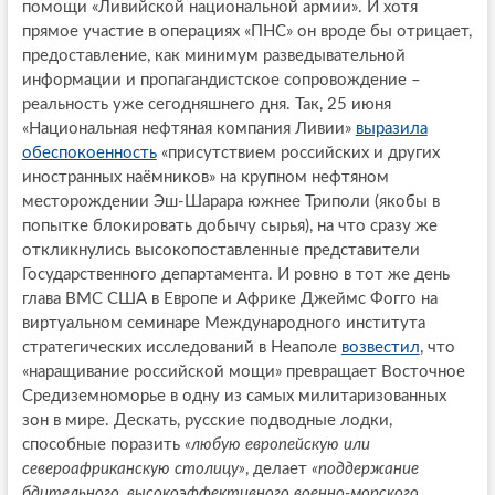
помощи «Ливийской национальной армии». И хотя
прямое участие в операциях «ПНС» он вроде бы отрицает,
предоставление, как минимум разведывательной
информации и пропагандистское сопровождение –
реальность уже сегодняшнего дня. Так, 25 июня
«Национальная нефтяная компания Ливии»
выразила
обеспокоенность
«присутствием российских и других
иностранных наёмников» на крупном нефтяном
месторождении Эш-Шарара южнее Триполи (якобы в
попытке блокировать добычу сырья), на что сразу же
откликнулись высокопоставленные представители
Государственного департамента. И ровно в тот же день
глава ВМС США в Европе и Африке Джеймс Фогго на
виртуальном семинаре Международного института
стратегических исследований в Неаполе
возвестил
, что
«наращивание российской мощи» превращает Восточное
Средиземноморье в одну из самых милитаризованных
зон в мире. Дескать, русские подводные лодки,
способные поразить
«любую европейскую или
североафриканскую столицу»
, делает
«поддержание
бдительного, высокоэффективного военно-морского