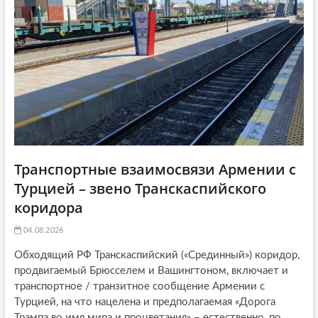
i
:
o
n
Транспортные взаимосвязи Армении с
Турцией – звено Транскаспийского
коридора
04.08.2026
Обходящий РФ Транскаспийский («Срединный») коридор,
продвигаемый Брюсселем и Вашингтоном, включает и
транспортное / транзитное сообщение Армении с
Турцией, на что нацелена и предполагаемая «Дорога
Трампа во имя мира и процветания» – естественно, по