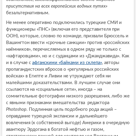
присутствия на всех европейских водных путях»
безальтернативным.
Не менее оперативно подключились турецкие СМИ и
функционеры «ПНС» (включая его представителя при
ООН), которые, словно по команде, призвали Брюссель и
Вашингтон ввести «срочные санкции» против «российских
наёмников», перечисляемых в одном ряду не только с
«хафтаровцами», но и с суданцами из «Джанджавида». Как
и в случае с
афганскими «байками из склепа»
, авторы
пропагандистских вбросов о «регулярных российских
войсках» в Египте и Ливии не утруждают себя ни
малейшими доказательствами. В лучшем случае они
ссылаются на «социальные сети», иногда – на
сомнительные фотографии низкого разрешения, либо же
с явными признаками вмешательства редактора
Photoshop
. Подлинная цель подобного рода акций –
оправдание турецкой экспансии и дальнейшего
вовлечения (к собственной выгоде) Америки в очередную
авантюру Эрдогана в богатой нефтью и газом,