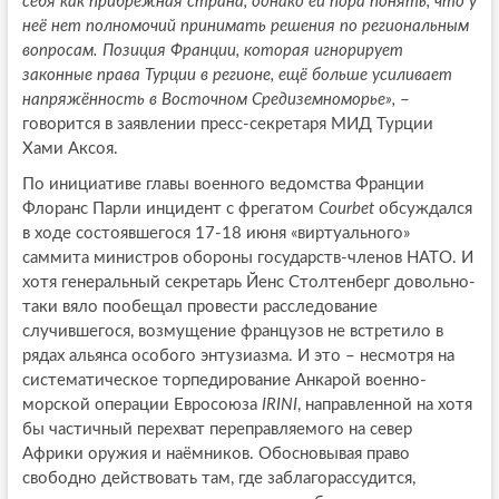
себя как прибрежная страна, однако ей пора понять, что у
неё нет полномочий принимать решения по региональным
вопросам. Позиция Франции, которая игнорирует
законные права Турции в регионе, ещё больше усиливает
напряжённость в Восточном Средиземноморье»,
–
говорится в заявлении пресс-секретаря МИД Турции
Хами Аксоя.
По инициативе главы военного ведомства Франции
Флоранс Парли инцидент с фрегатом
Courbet
обсуждался
в ходе состоявшегося 17-18 июня «виртуального»
саммита министров обороны государств-членов НАТО. И
хотя генеральный секретарь Йенс Столтенберг довольно-
таки вяло пообещал провести расследование
случившегося, возмущение французов не встретило в
рядах альянса особого энтузиазма. И это – несмотря на
систематическое торпедирование Анкарой военно-
морской операции Евросоюза
IRINI
, направленной на хотя
бы частичный перехват переправляемого на север
Африки оружия и наёмников. Обосновывая право
свободно действовать там, где заблагорассудится,