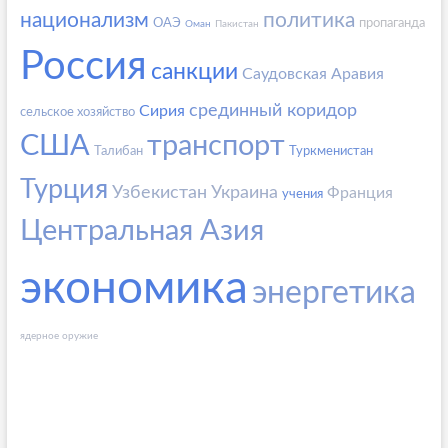
национализм
политика
ОАЭ
пропаганда
Оман
Пакистан
Россия
санкции
Саудовская Аравия
срединный коридор
Сирия
сельское хозяйство
США
транспорт
Талибан
Туркменистан
Турция
Узбекистан
Украина
Франция
учения
Центральная Азия
экономика
энергетика
ядерное оружие