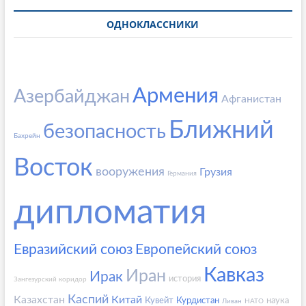
ОДНОКЛАССНИКИ
Армения
Азербайджан
Афганистан
Ближний
безопасность
Бахрейн
Восток
вооружения
Грузия
Германия
дипломатия
Евразийский союз
Европейский союз
Кавказ
Иран
Ирак
история
Зангезурский коридор
Каспий
Казахстан
Китай
Кувейт
Курдистан
наука
Ливан
НАТО