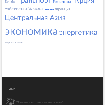
транспорт
Турция
Талибан
Туркменистан
Узбекистан
Украина
Франция
учения
Центральная Азия
экономика
энергетика
ядерное оружие
О нас