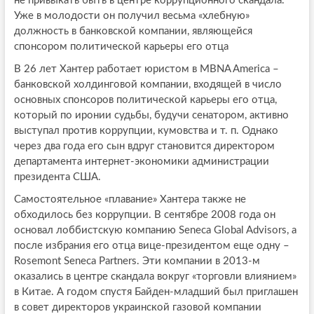
не привыкать быть в центре коррупционного скандала.
Уже в молодости он получил весьма «хлебную»
должность в банковской компании, являющейся
спонсором политической карьеры его отца
В 26 лет Хантер работает юристом в MBNA America –
банковской холдинговой компании, входящей в число
основных спонсоров политической карьеры его отца,
который по иронии судьбы, будучи сенатором, активно
выступал против коррупции, кумовства и т. п. Однако
через два года его сын вдруг становится директором
департамента интернет-экономики администрации
президента США.
Самостоятельное «плавание» Хантера также не
обходилось без коррупции. В сентябре 2008 года он
основал лоббистскую компанию Seneca Global Advisors, а
после избрания его отца вице-президентом еще одну –
Rosemont Seneca Partners. Эти компании в 2013-м
оказались в центре скандала вокруг «торговли влиянием»
в Китае. А годом спустя Байден-младший был приглашен
в совет директоров украинской газовой компании