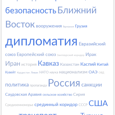
Ближний
безопасность
Восток
вооружения
Грузия
Германия
дипломатия
Евразийский
союз
Европейский союз
Ирак
Зангезурский коридор
Кавказ
Иран
Каспий
история
Казахстан
Китай
национализм
ОАЭ
Кувейт
НАТО
наука
Курдистан
Ливан
ОВД
Россия
политика
санкции
пропаганда
Саудовская Аравия
Сирия
сельское хозяйство
США
срединный коридор
Средиземноморье
СССР