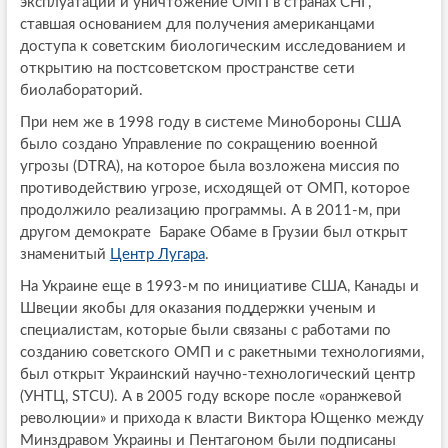
эксплуатации и уничтожение ОМП в странах СНГ,
ставшая основанием для получения американцами
доступа к советским биологическим исследованием и
открытию на постсоветском пространстве сети
биолабораторий.
При нем же в 1998 году в системе Минобороны США
было создано Управление по сокращению военной
угрозы (DTRA), на которое была возложена миссия по
противодействию угрозе, исходящей от ОМП, которое
продолжило реализацию программы. А в 2011-м, при
другом демократе Бараке Обаме в Грузии был открыт
знаменитый
Центр Лугара
.
На Украине еще в 1993-м по инициативе США, Канады и
Швеции якобы для оказания поддержки ученым и
специалистам, которые были связаны с работами по
созданию советского ОМП и с ракетными технологиями,
был открыт Украинский научно-технологический центр
(УНТЦ, STCU). А в 2005 году вскоре после «оранжевой
революции» и прихода к власти Виктора Ющенко между
Минздравом Украины и Пентагоном были подписаны