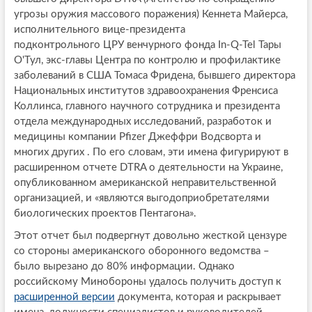
угрозы оружия массового поражения) Кеннета Майерса,
исполнительного вице-президента
подконтрольного ЦРУ венчурного фонда In-Q-Tel Тары
О'Тул, экс-главы Центра по контролю и профилактике
заболеваний в США Томаса Фридена, бывшего директора
Национальных институтов здравоохранения Френсиса
Коллинса, главного научного сотрудника и президента
отдела международных исследований, разработок и
медицины компании Pfizer Джеффри Водсворта и
многих других . По его словам, эти имена фигурируют в
расширенном отчете DTRA о деятельности на Украине,
опубликованном американской неправительственной
организацией, и «являются выгодоприобретателями
биологических проектов Пентагона».
Этот отчет был подвергнут довольно жесткой цензуре
со стороны американского оборонного ведомства –
было вырезано до 80% информации. Однако
российскому Минобороны удалось получить доступ к
расширенной версии
документа, которая и раскрывает