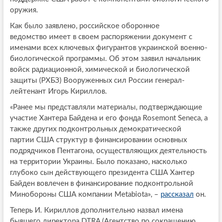
оружия.
Как было заявлено, российское оборонное
ведомство имеет в своем распоряжении документ с
именами всех ключевых фигурантов украинской военно-
биологической программы. Об этом заявил начальник
войск радиационной, химической и биологической
защиты (РХБЗ) Вооруженных сил России генерал-
лейтенант Игорь Кириллов.
«Ранее мы представляли материалы, подтверждающие
участие Хантера Байдена и его фонда Rosemont Seneca, а
также других подконтрольных демократической
партии США структур в финансировании основных
подрядчиков Пентагона, осуществляющих деятельность
на территории Украины. Было показано, насколько
глубоко сын действующего президента США Хантер
Байден вовлечен в финансирование подконтрольной
Минобороны США компании Metabiota», –
рассказал
он.
Теперь И. Кириллов дополнительно назвал имена
бывшего директора DTRA (Агентство по сокращению