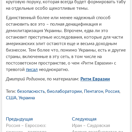
круговую поруку, которая всегда будет формировать табу
на отдельные особо щекотливые темы.
Единственный более или менее надежный способ
остановить все это – полная денацификация и
демилитаризация Украины. Впрочем, едва ли это
остановит преступные исследования, которые для части
американских элит остаются еще и весьма доходным
бизнесом. Тем более что, помимо Украины, есть и другие
страны, включенные в эту сеть, в том числе на
постсоветском пространстве, о чем «Ритм Евразии» с
тревогой
писал
неоднократно.
Дмитрий Родионов
, по материалам:
Ритм Евразии
Теги:
безопасность
,
биолаборатории
,
Пентагон
,
Россия
,
США
,
Украина
P
Предыдущая
П
Следующая
С
Россия – Евросоюз:
р
Иран – Саудовская
л
o