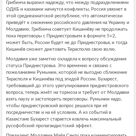
Грибинча выразил надежду, что между подразделениями
ОДКБ и казахами начнутся конфликты, Россия увязнет в
этой среднеазиатской республике, что автоматически
приведёт к снижению российского давления на Украину и
Молдавию. Грибинча советует Кишинёву не продолжать
пока переговоры с Приднестровьем в формате 5+2,
может быть, России будет не до Приднестровья, и тогда
Кишинёв сможет диктовать Тирасполю свою волю.
Молдавия уже заметно охладела к вопросу обсуждения
статуса Приднестровья. Это временно и связано с
пожеланиями Румынии, которой не выгодно сближение
Тирасполя и Кишинёва под эгидой России. Бухарест,
требовавший до этого урегулирования приднестровского
вопроса, теперь жмёт на тормоза и требует от Молдавии
взять паузу и застопорить переговоры. Румынии надо,
чтобы приднестровский вопрос решался при её
посредничестве и на её условиях. А из событий в
Казахстане Бухарест старается извлечь максимальный
русофобский пропагандистский эффект.
Президент Молдавии Майя Санду пока комментировать