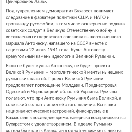
Центральной Азии»
.
Под «укреплением демократии» Бухарест понимает
следование в фарватере политики США и НАТО и
пропаганду русофобии, в том числе осквернение подвига
советских солдат в Великую Отечественную войну и
восхваления гитлеровского союзника вышеозначенного
маршала Антонеску, напавшего на СССР вместе с
нацистами 22 июня 1941 года. Культ Антонеску –
краеугольный камень идеологии Великой Румынии.
Если не будет культа Антонеску, не будет проекта
Великой Румынии – геополитической мечты нынешних
румынских властей. Проект Великой Румынии
предполагает поглощение Молдавии, Приднестровья,
Одесской и Черновицкой областей Украины. Румыны
полагают, что при Антонеску Румыния была Великой, а
советский солдат лишил её этого величия. Вспышки
националистических настроений, фиксируемые в
Казахстане в последнее время, наверняка воспринимаются
Бухарестом с удовлетворением. В идеале Румыния
хотела бы видеть Казахстан в одной «упряжке» с нею на