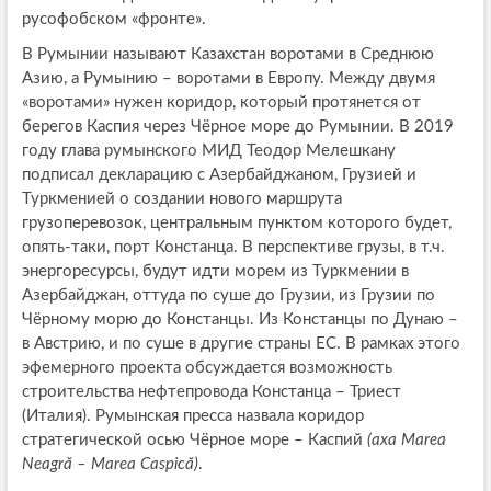
русофобском «фронте».
В Румынии называют Казахстан воротами в Среднюю
Азию, а Румынию – воротами в Европу. Между двумя
«воротами» нужен коридор, который протянется от
берегов Каспия через Чёрное море до Румынии. В 2019
году глава румынского МИД Теодор Мелешкану
подписал декларацию с Азербайджаном, Грузией и
Туркменией о создании нового маршрута
грузоперевозок, центральным пунктом которого будет,
опять-таки, порт Констанца. В перспективе грузы, в т.ч.
энергоресурсы, будут идти морем из Туркмении в
Азербайджан, оттуда по суше до Грузии, из Грузии по
Чёрному морю до Констанцы. Из Констанцы по Дунаю –
в Австрию, и по суше в другие страны ЕС. В рамках этого
эфемерного проекта обсуждается возможность
строительства нефтепровода Констанца – Триест
(Италия). Румынская пресса назвала коридор
стратегической осью Чёрное море – Каспий
(axa Marea
Neagră – Marea Caspică)
.