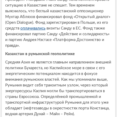
ситуацию в Казахстане не спешит. Тем временем
выяснилось, что беглый казахстанский оппозиционер
Мухтар Аблязов финансировал фонд «Открытый диалог»
(Open Dialogue). Фонд зарегистрирован в Польше, из его
средств
оплачивались
визиты Санду в ЕС. Фонд также
финансировал партию Санду «Действие и солидарность»
и партию Андрея Нэстасе «Платформа Достоинство и
правда».
Казахстан в румынской геополитике
Средняя Азия не является главным направлением внешней
политики Бухареста, но Каспийское море в связи с его
энергетическим потенциалом находится в фокусе
внимания румынских властей. Как мы упоминали выше,
Румыния видит себя транзитным узлом, через который
энергоресурсы Каспия могли бы транспортироваться в
страны Евросоюза. Определённой промышленной и
транспортной инфраструктурой Румыния для этого уже
обладает (нефтезаводы в окрестностях порта Констанца,
водная артерия Дунай – Майн – Рейн).