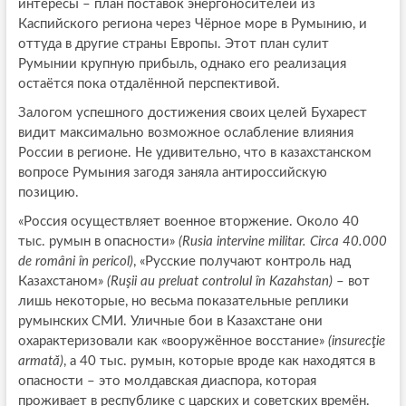
интересы – план поставок энергоносителей из
Каспийского региона через Чёрное море в Румынию, и
оттуда в другие страны Европы. Этот план сулит
Румынии крупную прибыль, однако его реализация
остаётся пока отдалённой перспективой.
Залогом успешного достижения своих целей Бухарест
видит максимально возможное ослабление влияния
России в регионе. Не удивительно, что в казахстанском
вопросе Румыния загодя заняла антироссийскую
позицию.
«Россия осуществляет военное вторжение. Около 40
тыс. румын в опасности»
(Rusia intervine militar. Circa 40.000
de români în pericol)
, «Русские получают контроль над
Казахстаном»
(Ruşii au preluat controlul în Kazahstan)
– вот
лишь некоторые, но весьма показательные реплики
румынских СМИ. Уличные бои в Казахстане они
охарактеризовали как «вооружённое восстание»
(insurecţie
armată)
, а 40 тыс. румын, которые вроде как находятся в
опасности – это молдавская диаспора, которая
проживает в республике с царских и советских времён.