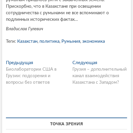
Прискорбно, что в Казахстане при освещении
сотрудничества с румынами не все вспоминают о
подлинных исторических фактах…
Владислав Гулевич
Теги:
Казахстан
,
политика
,
Румыния
,
экономика
P
Предыдущая
П
Следующая
С
Биолаборатории США в
р
Грузия – дополнительный
л
o
Грузии: подозрения и
е
канал взаимодействия
е
s
вопросы без ответов
д
Казахстана с Западом?
д
ы
у
t
д
ю
n
у
щ
щ
а
a
а
я
v
я
с
ТОЧКА ЗРЕНИЯ
i
с
т