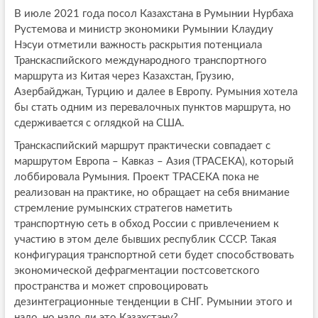
В июле 2021 года посол Казахстана в Румынии Нурбаха
Рустемова и министр экономики Румынии Клаудиу
Нэсуи отметили важность раскрытия потенциала
Транскаспийского международного транспортного
маршрута из Китая через Казахстан, Грузию,
Азербайджан, Турцию и далее в Европу. Румыния хотела
бы стать одним из перевалочных пунктов маршрута, но
сдерживается с оглядкой на США.
Транскаспийский маршрут практически совпадает с
маршрутом Европа – Кавказ – Азия (ТРАСЕКА), который
лоббировала Румыния. Проект ТРАСЕКА пока не
реализован на практике, но обращает на себя внимание
стремление румынских стратегов наметить
транспортную сеть в обход России с привлечением к
участию в этом деле бывших республик СССР. Такая
конфигурация транспортной сети будет способствовать
экономической дефрагментации постсоветского
пространства и может спровоцировать
дезинтеграционные тенденции в СНГ. Румынии этого и
надо, но надо ли это Казахстану?