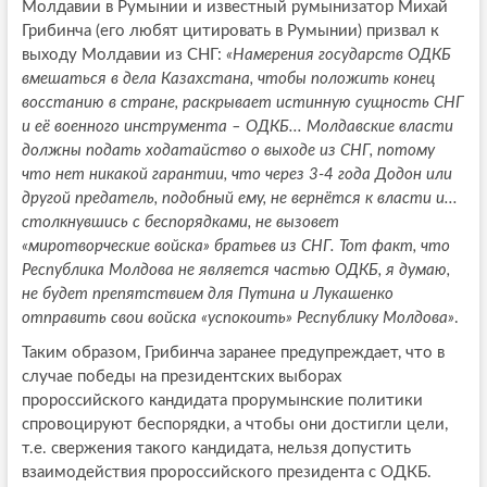
Молдавии в Румынии и известный румынизатор Михай
Грибинча (его любят цитировать в Румынии) призвал к
выходу Молдавии из СНГ:
«Намерения государств ОДКБ
вмешаться в дела Казахстана, чтобы положить конец
восстанию в стране, раскрывает истинную сущность СНГ
и её военного инструмента – ОДКБ... Молдавские власти
должны подать ходатайство о выходе из СНГ, потому
что нет никакой гарантии, что через 3-4 года Додон или
другой предатель, подобный ему, не вернётся к власти и...
столкнувшись с беспорядками, не вызовет
«миротворческие войска» братьев из СНГ. Тот факт, что
Республика Молдова не является частью ОДКБ, я думаю,
не будет препятствием для Путина и Лукашенко
отправить свои войска «успокоить» Республику Молдова»
.
Таким образом, Грибинча заранее предупреждает, что в
случае победы на президентских выборах
пророссийского кандидата прорумынские политики
спровоцируют беспорядки, а чтобы они достигли цели,
т.е. свержения такого кандидата, нельзя допустить
взаимодействия пророссийского президента с ОДКБ.