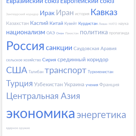
Евразийский союз
Европейский союз
Кавказ
Иран
Ирак
история
Зангезурский коридор
Каспий
Казахстан
Китай
Кувейт
Курдистан
наука
Ливан
НАТО
национализм
политика
ОАЭ
пропаганда
Оман
Пакистан
Россия
санкции
Саудовская Аравия
срединный коридор
Сирия
сельское хозяйство
США
транспорт
Талибан
Туркменистан
Турция
Узбекистан
Украина
Франция
учения
Центральная Азия
экономика
энергетика
ядерное оружие