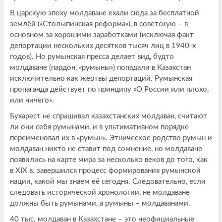
В царскую эпоху молдаване ехали сюда за бесплатной
землёй («Столыпинская реформа»), в советскую – в
основном за хорошими заработками (исключая факт
депортации нескольких десятков тысяч лиц в 1940-х
годов). Но румынская пресса делает вид, будто
молдаване (пардон, «румыны») попадали в Казахстан
исключительно как жертвы депортаций. Румынская
пропаганда действует по принципу «О России или плохо,
или ничего».
Бухарест не спрашивал казахстанских молдаван, считают
ли они себя румынами, и в ультимативном порядке
переименовал их в «румын». Этническое родство румын и
молдаван никто не ставит под сомнение, но молдаване
появились на карте мира за несколько веков до того, как
в XIX в. завершился процесс формирования румынской
нации, какой мы знаем её сегодня. Следовательно, если
следовать исторической хронологии, не молдаване
должны быть румынами, а румыны – молдаванами.
40 тыс. молдаван в Казахстане – это неофициальные