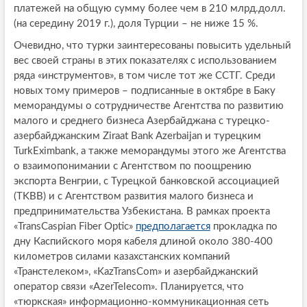
платежей на общую сумму более чем в 210 млрд.долл.
(на середину 2019 г.), доля Турции – не ниже 15 %.
Очевидно, что турки заинтересованы повысить удельный
вес своей страны в этих показателях с использованием
ряда «инструментов», в том числе тот же ССТГ. Среди
новых тому примеров – подписанные в октябре в Баку
меморандумы о сотрудничестве Агентства по развитию
малого и среднего бизнеса Азербайджана с турецко-
азербайджанским Ziraat Bank Azerbaijan и турецким
TurkEximbank, а также меморандумы этого же Агентства
о взаимопонимании с Агентством по поощрению
экспорта Венгрии, с Турецкой банковской ассоциацией
(TKBB) и с Агентством развития малого бизнеса и
предпринимательства Узбекистана. В рамках проекта
«TransCaspian Fiber Optic»
предполагается
прокладка по
дну Каспийского моря кабеля длиной около 380-400
километров силами казахстанских компаний
«Транстелеком», «KazTransCom» и азербайджанский
оператор связи «AzerTelecom». Планируется, что
«тюркская» информационно-коммуникационная сеть