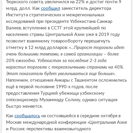
Тюркского совета, увеличился на 22% и достиг почти 9
млрд. долл. Как
сообщил
заместитель директора
Института стратегических и межрегиональных
исследований при президенте Узбекистана Санжар
Валиев, вступление в ССТГ этой крупнейшей по
населению страны Центральной Азии уже в 2019 году
позволит взаимному товарообороту перешагнуть
отметку в 12 млрд долларов:
«…Прирост торговли идет
очень большими темпами, в самой организации – более
20% ежегодно. Узбекистан за последние 2-3 года
нарастил торговлю с тюркоязычными странами на 40%.
Этот показатель будет увеличиваться еще больше».
Напомним, отношения Анкары с Ташкентом осложнились
ещё в первой половине 1990-х годов, после
предоставления Турцией убежища узбекскому
оппозиционеру Мухаммаду Солиху, однако ситуация
быстро меняется.
Как
сообщалось
на состоявшейся в середине октября в
Москве международной конференции «Центральная Азия
и Россия: перспективы взаимовыгодного