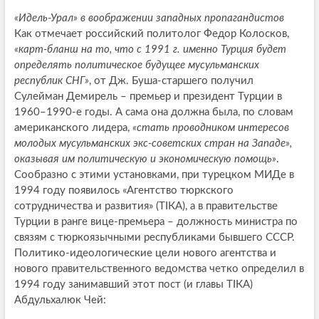
«Идель-Урал» в воображении западных пропагандистов
Как отмечает российский политолог Федор Колосков,
«карт-бланш на то, что с 1991 г. именно Турция будет
определять политическое будущее мусульманских
республик СНГ»
, от Дж. Буша-старшего получил
Сулейман Демирель – премьер и президент Турции в
1960–1990-е годы. А сама она должна была, по словам
американского лидера,
«стать проводником интересов
молодых мусульманских экс-советских стран на Западе»,
оказывая им политическую и экономическую помощь»
.
Сообразно с этими установками, при турецком МИДе в
1994 году появилось «Агентство тюркского
сотрудничества и развития» (ТIКА), а в правительстве
Турции в ранге вице-премьера – должность министра по
связям с тюркоязычными республиками бывшего СССР.
Политико-идеологические цели нового агентства и
нового правительственного ведомства четко определил в
1994 году занимавший этот пост (и главы ТIКА)
Абдульхалюк Чей: