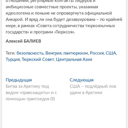
отношений, регулярные контакты лидеров и
амбициозные совместные проекты, указанная
идеологема и поныне не опровергнута официальной
Анкарой. И вряд ли она будет дезавуирована – по крайней
мере, в рамках «Совета сотрудничества тюркоязычных
государств» и программ «Тюрксоя».
Алексей БАЛИЕВ
Теги:
безопасность
,
Венгрия
,
пантюркизм
,
Россия
,
США
,
Турция
,
Тюркский Совет
,
Центральная Азия
P
Предыдущая
П
Следующая
С
Битва за Арктику под
р
США – подлёдный лов
л
o
видом «правозащиты» и с
е
удачи в Арктике
е
s
помощью грантоедов (II)
д
д
ы
у
t
д
ю
n
у
щ
щ
а
a