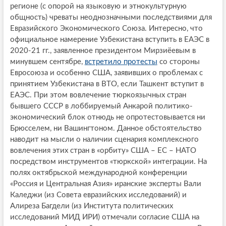
регионе (с опорой на языковую и этнокультурную
общность) чреваты неоднозначными последствиями для
Евразийского Экономического Союза. Интересно, что
официальное намерение Узбекистана вступить в ЕАЭС в
2020-21 гг., заявленное президентом Мирзиёевым в
минувшем сентябре,
встретило протесты
со стороны
Евросоюза и особенно США, заявивших о проблемах с
принятием Узбекистана в ВТО, если Ташкент вступит в
ЕАЭС. При этом вовлечение тюркоязычных стран
бывшего СССР в лоббируемый Анкарой политико-
экономический блок отнюдь не опротестовывается ни
Брюсселем, ни Вашингтоном. Данное обстоятельство
наводит на мысли о наличии сценария комплексного
вовлечения этих стран в «орбиту» США – ЕС – НАТО
посредством инструментов «тюркской» интеграции. На
полях октябрьской международной конференции
«Россия и Центральная Азия» иранские эксперты Вали
Каледжи (из Совета евразийских исследований) и
Алиреза Багдели (из Института политических
исследований МИД ИРИ) отмечали согласие США на