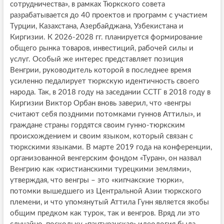
сотрудничества», в рамках Тюркского совета
разрабатывается до 40 проектов и программ с участием
Турции, Казахстана, Азербайджана, Узбекистана и
Киргизии. К 2026-2028 гг. планируется формирование
общего рынка товаров, инвестиций, рабочей силы и
услуг. Особый же интерес представляет позиция
Венгрии, руководитель которой в последнее время
усиленно педалирует тюркскую идентичность своего
народа. Так, в 2018 году на заседании ССТГ в 2018 году в
Киргизии Виктор Орбан вновь заверил, что «венгры
считают себя поздними потомками гуннов Аттилы», и
граждане страны гордятся своим гунно-тюркским
происхождением и своим языком, который связан с
тюркскими языками. В марте 2019 года на конференции,
организованной венгерским фондом «Туран», он назвал
Венгрию как «христианскими турецкими землями»,
утверждая, что венгры – это «кипчакские тюрки»,
потомки вышедшего из Центральной Азии тюркского
племени, и что упомянутый Аттила Гунн является якобы
общим предком как турок, так и венгров. Вряд ли это