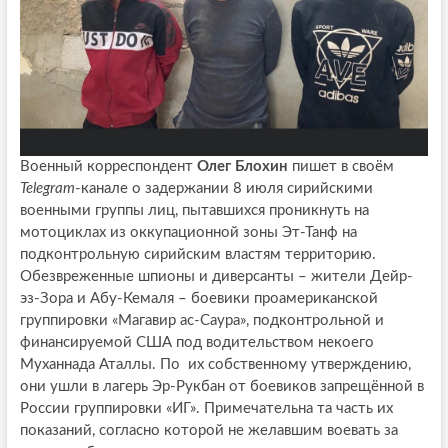
Военный корреспондент
Олег Блохин
пишет в своём
Telegram
-канале о задержании 8 июля сирийскими
военными группы лиц, пытавшихся проникнуть на
мотоциклах из оккупационной зоны Эт-Танф на
подконтрольную сирийским властям территорию.
Обезвреженные шпионы и диверсанты – жители Дейр-
эз-Зора и Абу-Кемаля – боевики проамериканской
группировки «Магавир ас-Саура», подконтрольной и
финансируемой США под водительством некоего
Муханнада Аталлы. По их собственному утверждению,
они ушли в лагерь Эр-Рукбан от боевиков запрещённой в
России группировки «ИГ». Примечательна та часть их
показаний, согласно которой не желавшим воевать за