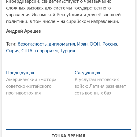
кибердиверсий) свидетельствуют о чрезвычайно
сложных вызовах для системы государственного
управления Исламской Республики и для её внешней
политики. в том числе – на сирийском направлении.
Андрей Арешев
Теги:
безопасность
,
дипломатия
,
Иран
,
ООН
,
Россия
,
Сирия
,
США
,
терроризм
,
Турция
P
Предыдущая
П
Следующая
С
Американский «мотор»
р
К услугам натовских
л
o
советско-китайского
е
войск: Латвия развивает
е
s
противостояния
д
сеть военных баз
д
ы
у
t
д
ю
n
у
щ
щ
а
a
а
я
v
я
с
ТОЧКА ЗРЕНИЯ