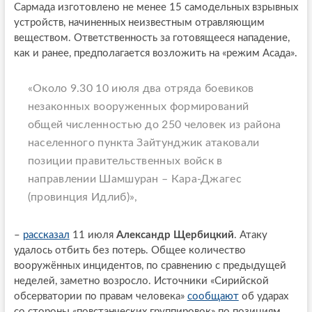
Сармада изготовлено не менее 15 самодельных взрывных
устройств, начиненных неизвестным отравляющим
веществом. Ответственность за готовящееся нападение,
как и ранее, предполагается возложить на «режим Асада».
«Около 9.30 10 июля два отряда боевиков
незаконных вооруженных формирований
общей численностью до 250 человек из района
населенного пункта Зайтунджик атаковали
позиции правительственных войск в
направлении Шамшуран – Кара-Джагес
(провинция Идлиб)»,
–
рассказал
11 июля
Александр Щербицкий
. Атаку
удалось отбить без потерь. Общее количество
вооружённых инцидентов, по сравнению с предыдущей
неделей, заметно возросло. Источники «Сирийской
обсерватории по правам человека»
сообщают
об ударах
со стороны «повстанческих группировок» по позициям