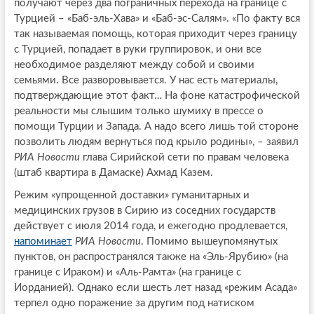
получают через два пограничных перехода на границе с
Турцией – «Баб-эль-Хава» и «Баб-эс-Салям». «По факту вся
так называемая помощь, которая приходит через границу
с Турцией, попадает в руки группировок, и они все
необходимое разделяют между собой и своими
семьями. Все разворовывается. У нас есть материалы,
подтверждающие этот факт… На фоне катастрофической
реальности мы слышим только шумиху в прессе о
помощи Турции и Запада. А надо всего лишь той стороне
позволить людям вернуться под крыло родины», – заявил
РИА Новости
глава Сирийской сети по правам человека
(штаб квартира в Дамаске) Ахмад Казем.
Режим «упрощенной доставки» гуманитарных и
медицинских грузов в Сирию из соседних государств
действует с июля 2014 года, и ежегодно продлевается,
напоминает
РИА Новости
. Помимо вышеупомянутых
пунктов, он распространялся также на «Эль-Ярубию» (на
границе с Ираком) и «Аль-Рамта» (на границе с
Иорданией). Однако если шесть лет назад «режим Асада»
терпел одно поражение за другим под натиском