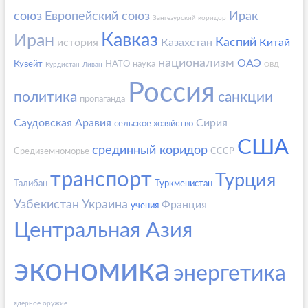
союз
Европейский союз
Ирак
Зангезурский коридор
Кавказ
Иран
Каспий
история
Казахстан
Китай
национализм
ОАЭ
Кувейт
НАТО
наука
Курдистан
Ливан
ОВД
Россия
политика
санкции
пропаганда
Саудовская Аравия
Сирия
сельское хозяйство
США
срединный коридор
Средиземноморье
СССР
транспорт
Турция
Талибан
Туркменистан
Узбекистан
Украина
Франция
учения
Центральная Азия
экономика
энергетика
ядерное оружие