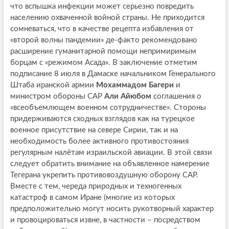
что вспышка инфекции может серьезно повредить
населению охваченной войной страны. Не приходится
сомневаться, что в качестве рецепта избавления от
«второй волны пандемии» де-факто рекомендовано
расширение гуманитарной помощи непримиримым
борцам с «режимом Асада». В заключение отметим
подписание 8 июля в Дамаске начальником Генерального
Штаба иранской армии
Мохаммадом Багери
и
министром обороны САР
Али Айюбом
соглашения о
«всеобъемлющем военном сотрудничестве». Стороны
придерживаются сходных взглядов как на турецкое
военное присутствие на севере Сирии, так и на
необходимость более активного противостояния
регулярным налётам израильской авиации. В этой связи
следует обратить внимание на объявленное намерение
Тегерана укрепить противовоздушную оборону САР.
Вместе с тем, череда природных и техногенных
катастроф в самом Иране (многие из которых
предположительно могут носить рукотворный характер
и провоцироваться извне, в частности – посредством