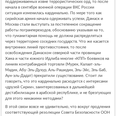
поддерживаемых извне террористических орд, то после
начала в сентябре военной операции ВКС России
ситуация изменилась кардинально. По мере того как
сирийская армия начала одерживать успехи, Дамаск и
Москва стали выступать за постепенное сокращение
работы погранпереходов, обоснованно указывая на то,
что гуманитарная помощь не должна распределяться
через территорию соседних государств. Что же касается
внутренних линий противостояния, то после
освобождения Дамаском северной части провинции
Хама и части южного Идлиба многие «КПП» боевиков на
линиях контрабандной торговли (Мурек, Калаат-эль-
Мадик, Абу-Эль-Духур, Аль-Рашидин, Эль-Эйс, Эль-Баб,
Аун-эль-Дадат) прекратили существование. Стоит ли
говорить, что это кардинально расходится с интересами
«друзей Сирии», заинтересованных в дальнейшей
дестабилизации в арабской республике, и не брезгующих
для этого никакими методами?
В этой связи вовсе не удивительно, что вокруг продления
соответствующей резолюции Совета Безопасности ООН