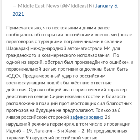
— Middle East News (@MiddleastN)
January 6,
2021
Примечательно, что несколькими днями ранее
сообщалось об открытии российскими военными (после
переговоров с турецкими пограничниками в селении
Шаркарак) международной автомагистрали М4 для
гражданского и коммерческого использования. По
одной из версий, обстрел был произведён «по ошибке», и
первоначальной целью противника должны были быть
«СДС». Преднамеренный удар по российским
военнослужащим повлёк бы жёсткие ответные
действия. Однако общий авантюристический характер
действий на севере Сирии незваных гостей и близость
расположения позиций противостоящих сил благостных
прогнозов на будущее не предполагают. Только за 6
января российской стороной
зафиксировано
26
нарушений режима перемирия, в том числе в провинции
Идлиб – 19, Латакия – 5 и Хама – 2. Из предъявленных
турками 9 нарушений российской частью