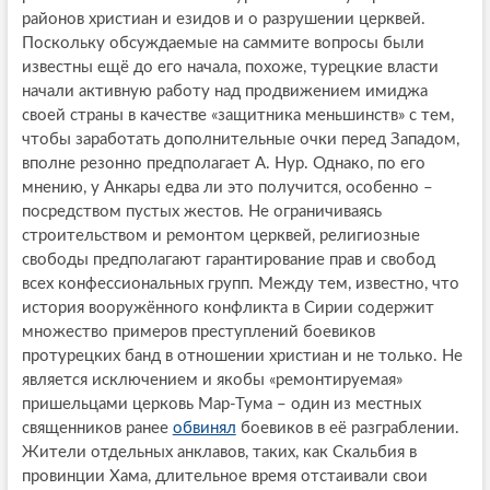
районов христиан и езидов и о разрушении церквей.
Поскольку обсуждаемые на саммите вопросы были
известны ещё до его начала, похоже, турецкие власти
начали активную работу над продвижением имиджа
своей страны в качестве «защитника меньшинств» с тем,
чтобы заработать дополнительные очки перед Западом,
вполне резонно предполагает А. Нур. Однако, по его
мнению, у Анкары едва ли это получится, особенно –
посредством пустых жестов. Не ограничиваясь
строительством и ремонтом церквей, религиозные
свободы предполагают гарантирование прав и свобод
всех конфессиональных групп. Между тем, известно, что
история вооружённого конфликта в Сирии содержит
множество примеров преступлений боевиков
протурецких банд в отношении христиан и не только. Не
является исключением и якобы «ремонтируемая»
пришельцами церковь Мар-Тума – один из местных
священников ранее
обвинял
боевиков в её разграблении.
Жители отдельных анклавов, таких, как Скальбия в
провинции Хама, длительное время отстаивали свои