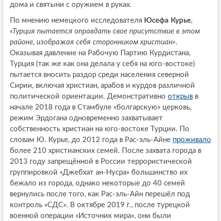
дома и святыни с оружием в руках.
По мнению немецкого исследователя
Юсефа Курье
,
«Турция пытается оправдать свое присутствие в этом
районе, изображая себя сторонником христиан»
.
Оказывая давление на Рабочую Партию Курдистана,
Турция (так же как она делала у себя на юго-востоке)
пытается вносить раздор среди населения северной
Сирии, включая христиан, арабов и курдов различной
политической ориентации. Демонстративно
открыв
в
начале 2018 года в Стамбуле «болгарскую» церковь,
режим Эрдогана одновременно захватывает
собственность христиан на юго-востоке Турции. По
словам Ю. Курье, до 2012 года в Рас-эль-Айне
проживало
более 210 христианских семей. После захвата города в
2013 году запрещённой в России террористической
группировкой «Джебхат ан-Нусра» большинство их
бежало из города, однако некоторые до 40 семей
вернулись после того, как Рас-эль-Айн перешёл под
контроль «СДС». В октябре 2019 г., после турецкой
военной операции «Источник мира», они были