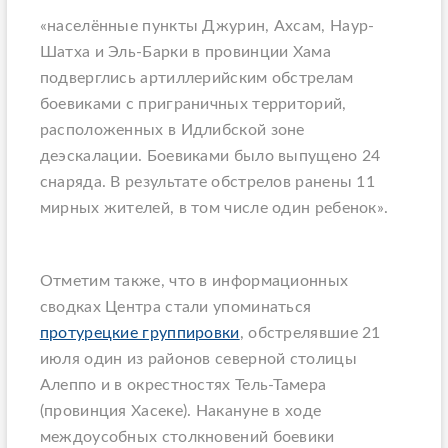
«населённые пункты Джурин, Ахсам, Наур-
Шатха и Эль-Барки в провинции Хама
подверглись артиллерийским обстрелам
боевиками с приграничных территорий,
расположенных в Идлибской зоне
деэскалации. Боевиками было выпущено 24
снаряда. В результате обстрелов ранены 11
мирных жителей, в том числе один ребенок».
Отметим также, что в информационных
сводках Центра стали упоминаться
протурецкие группировки
, обстрелявшие 21
июля один из районов северной столицы
Алеппо и в окрестностях Тель-Тамера
(провинция Хасеке). Накануне в ходе
междоусобных столкновений боевики