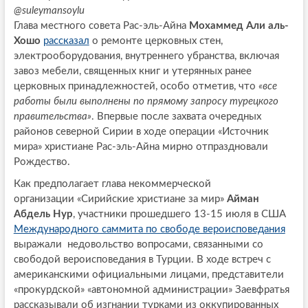
@suleymansoylu
Глава местного совета Рас-эль-Айна
Мохаммед Али аль-
Хошо
рассказал
о ремонте церковных стен,
электрооборудования, внутреннего убранства, включая
завоз мебели, священных книг и утерянных ранее
церковных принадлежностей, особо отметив, что
«все
работы были выполнены по прямому запросу турецкого
правительства»
. Впервые после захвата очередных
районов северной Сирии в ходе операции «Источник
мира» христиане Рас-эль-Айна мирно отпраздновали
Рождество.
Как предполагает глава некоммерческой
организации «Сирийские христиане за мир»
Айман
Абдель Нур
, участники прошедшего 13-15 июля в США
Международного саммита по свободе вероисповедания
выражали недовольство вопросами, связанными со
свободой вероисповедания в Турции. В ходе встреч с
американскими официальными лицами, представители
«прокурдской» «автономной администрации» Заевфратья
рассказывали об изгнании турками из оккупированных