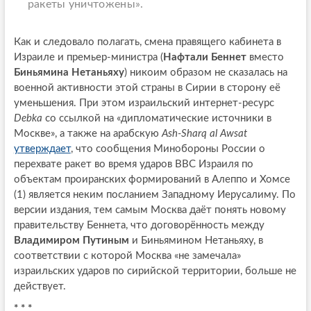
ракеты уничтожены».
Как и следовало полагать, смена правящего кабинета в
Израиле и премьер-министра (
Нафтали Беннет
вместо
Биньямина Нетаньяху
) никоим образом не сказалась на
военной активности этой страны в Сирии в сторону её
уменьшения. При этом израильский интернет-ресурс
Debka
со ссылкой на «дипломатические источники в
Москве», а также на арабскую
Ash-Sharq al Awsat
утверждает
, что сообщения Минобороны России о
перехвате ракет во время ударов ВВС Израиля по
объектам проиранских формирований в Алеппо и Хомсе
(1) является неким посланием Западному Иерусалиму. По
версии издания, тем самым Москва даёт понять новому
правительству Беннета, что договорённость между
Владимиром Путиным
и Биньямином Нетаньяху, в
соответствии с которой Москва «не замечала»
израильских ударов по сирийской территории, больше не
действует.
* * *