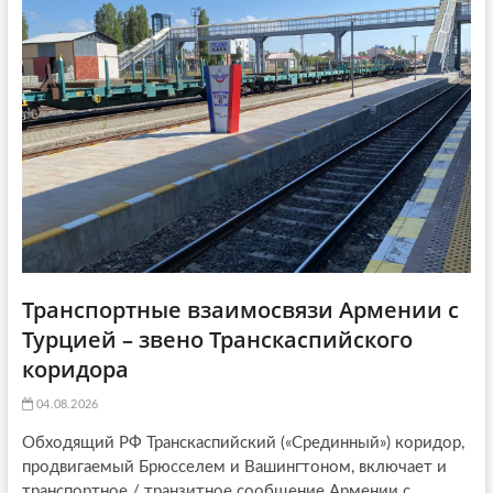
t
я
:
i
:
o
n
Транспортные взаимосвязи Армении с
Турцией – звено Транскаспийского
коридора
04.08.2026
Обходящий РФ Транскаспийский («Срединный») коридор,
продвигаемый Брюсселем и Вашингтоном, включает и
транспортное / транзитное сообщение Армении с