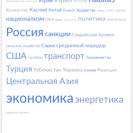
Ирак
история
Зангезурский коридор
Каспий
Казахстан
Китай
Кувейт
Курдистан
наука
Ливан
НАТО
национализм
политика
ОАЭ
пропаганда
Оман
Пакистан
Россия
санкции
Саудовская Аравия
срединный коридор
Сирия
сельское хозяйство
США
транспорт
Талибан
Туркменистан
Турция
Узбекистан
Украина
Франция
учения
Центральная Азия
экономика
энергетика
ядерное оружие