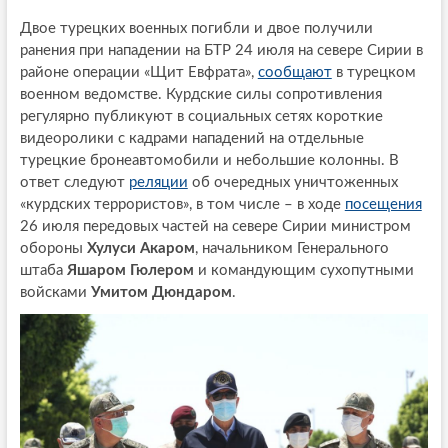
Двое турецких военных погибли и двое получили
ранения при нападении на БТР 24 июля на севере Сирии в
районе операции «Щит Евфрата»,
сообщают
в турецком
военном ведомстве. Курдские силы сопротивления
регулярно публикуют в социальных сетях короткие
видеоролики с кадрами нападений на отдельные
турецкие бронеавтомобили и небольшие колонны. В
ответ следуют
реляции
об очередных уничтоженных
«курдских террористов», в том числе – в ходе
посещения
26 июля передовых частей на севере Сирии министром
обороны
Хулуси Акаром
, начальником Генерального
штаба
Яшаром Гюлером
и командующим сухопутными
войсками
Умитом Дюндаром
.