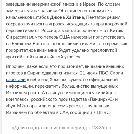
завершении американской миссии в Ираке. По словам
заместителя начальника Объединенного комитета
начальников штабов
Джона Хайтена
, Пентагон решил
сосредоточиться на угрозах, исходящих «в краткосрочной
перспективе» от России, а в «долгосрочной» – от Китая.
Он рассказал, что теперь США намерены присутствовать
на Ближнем Востоке небольшими силами, в то время как
приоритетное внимание будет уделено пресловутой
«российской» и «китайской угрозе».
Впрочем, даже если это произойдёт, внимание внешних
игроков в Сирии едва ли снизится. 21 июля ПВО Сирии
работали
в небе над Хомсом, сумев, по официальной
информации, перехватить большинство выпущенных
Израилем ракет. А накануне имеющиеся у сирийцев
комплексы российского производства «Панцирь-С» и
«Бук-М2» поразили ещё семь ракет, выпущенных
Израилем по объектам в САР, сообщили в ЦПВС:
«Девятнадцатого июля в период с 23:39 по