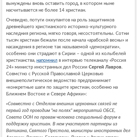
вынуждены вновь оставить город, в котором ныне
насчитывается не более 14 христиан.
Очевидно, потуги оккупантов на роль защитников
древнейшего христианского историко-культурного
наследния региона, мягко говоря, несостоятельны. Сотни
тысяч христиан бежали после начала «арабской весны» и
насаждения в регионе так называемой «демократии»,
особенно они страдают в Сирии – одной из колыбелей
христианства,
напомнил
в интервью телеканалу «Россия
24» министр иностранных дел России
Сергей Лавров
.
Совмстно с Русской Православной Церковью
внешнеполитическое ведомство предпринимает
«конкретные шаги по защите христиан, особенно на
Ближнем Востоке и Севере Африки»:
«Совместно с Отделом внешних церковных связей не
первый год проводим "на полях" мероприятий ОБСЕ,
Совета ООН по правам человека специальный форум в
поддержку христиан. В нем участвуют партнеры из
Ватикана, Святого Престола, министры иностранных дел