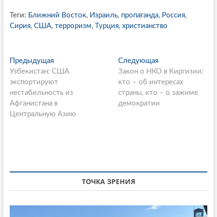
Теги:
Ближний Восток
,
Израиль
,
пропаганда
,
Россия
,
Сирия
,
США
,
терроризм
,
Турция
,
христианство
P
Предыдущая
П
Следующая
С
Узбекистан: США
р
Закон о НКО в Киргизии:
л
o
экспортируют
е
кто – об интересах
е
s
нестабильность из
д
страны, кто – о зажиме
д
Афганистана в
ы
демократии
у
t
Центральную Азию
д
ю
n
у
щ
щ
а
a
а
я
v
я
с
i
с
т
т
а
ТОЧКА ЗРЕНИЯ
g
а
т
a
т
ь
ь
я