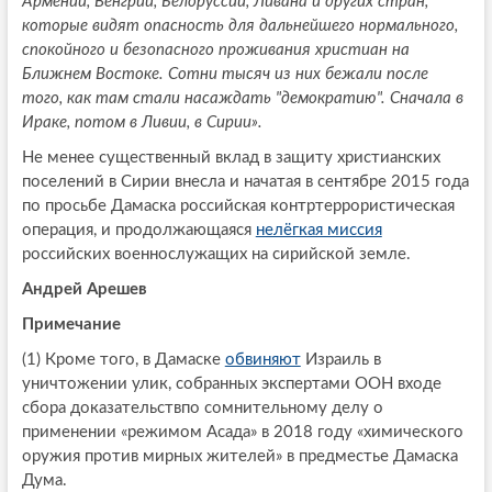
Армении, Венгрии, Белоруссии, Ливана и других стран,
которые видят опасность для дальнейшего нормального,
спокойного и безопасного проживания христиан на
Ближнем Востоке. Сотни тысяч из них бежали после
того, как там стали насаждать "демократию". Сначала в
Ираке, потом в Ливии, в Сирии».
Не менее существенный вклад в защиту христианских
поселений в Сирии внесла и начатая в сентябре 2015 года
по просьбе Дамаска российская контртеррористическая
операция, и продолжающаяся
нелёгкая миссия
российских военнослужащих на сирийской земле.
Андрей Арешев
Примечание
(1) Кроме того, в Дамаске
обвиняют
Израиль в
уничтожении улик, собранных экспертами ООН входе
сбора доказательствпо сомнительному делу о
применении «режимом Асада» в 2018 году «химического
оружия против мирных жителей» в предместье Дамаска
Дума.