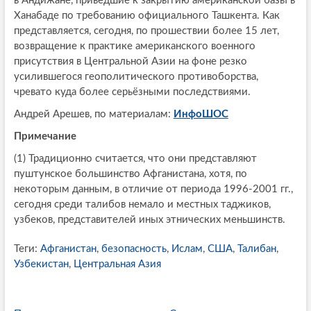
в Андижане, приведшие к закрытию американской базы в
Ханабаде по требованию официального Ташкента. Как
представляется, сегодня, по прошествии более 15 лет,
возвращение к практике американского военного
присутствия в Центральной Азии на фоне резко
усилившегося геополитического противоборства,
чревато куда более серьёзными последствиями.
Андрей Арешев, по материалам:
ИнфоШОС
Примечание
(1) Традиционно считается, что они представляют
пуштунское большинство Афганистана, хотя, по
некоторым данным, в отличие от периода 1996-2001 гг.,
сегодня среди талибов немало и местных таджиков,
узбеков, представителей иных этнических меньшинств.
Теги:
Афганистан
,
безопасность
,
Ислам
,
США
,
Талибан
,
Узбекистан
,
Центральная Азия