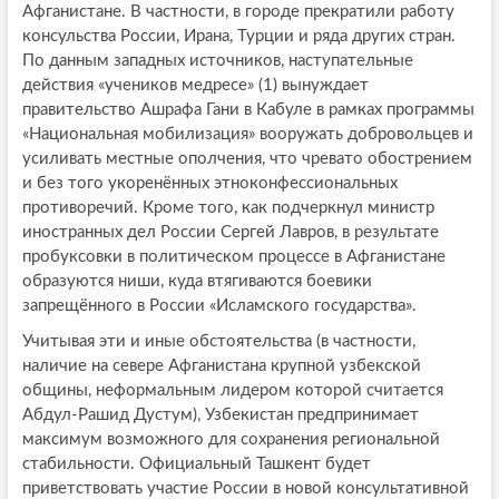
Афганистане. В частности, в городе прекратили работу
консульства России, Ирана, Турции и ряда других стран.
По данным западных источников, наступательные
действия «учеников медресе» (1) вынуждает
правительство Ашрафа Гани в Кабуле в рамках программы
«Национальная мобилизация» вооружать добровольцев и
усиливать местные ополчения, что чревато обострением
и без того укоренённых этноконфессиональных
противоречий. Кроме того, как подчеркнул министр
иностранных дел России Сергей Лавров, в результате
пробуксовки в политическом процессе в Афганистане
образуются ниши, куда втягиваются боевики
запрещённого в России «Исламского государства».
Учитывая эти и иные обстоятельства (в частности,
наличие на севере Афганистана крупной узбекской
общины, неформальным лидером которой считается
Абдул-Рашид Дустум), Узбекистан предпринимает
максимум возможного для сохранения региональной
стабильности. Официальный Ташкент будет
приветствовать участие России в новой консультативной