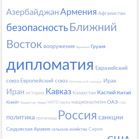
Армения
Азербайджан
Афганистан
Ближний
безопасность
Восток
вооружения
Грузия
Германия
дипломатия
Евразийский
союз
Европейский союз
Ирак
Зангезурский коридор
Кавказ
Иран
Каспий
история
Казахстан
Китай
национализм
ОАЭ
Кувейт
НАТО
наука
Курдистан
Ливан
ОВД
Россия
политика
санкции
пропаганда
Саудовская Аравия
Сирия
сельское хозяйство