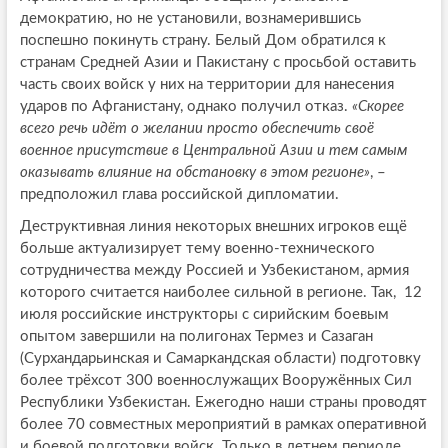
демократию, но не установили, вознамерившись
поспешно покинуть страну. Белый Дом обратился к
странам Средней Азии и Пакистану с просьбой оставить
часть своих войск у них на территории для нанесения
ударов по Афганистану, однако получил отказ.
«Скорее
всего речь идёт о желании просто обеспечить своё
военное присутствие в Центральной Азии и тем самым
оказывать влияние на обстановку в этом регионе»
, –
предположил глава российской дипломатии.
Деструктивная линия некоторых внешних игроков ещё
больше актуализирует тему военно-технического
сотрудничества между Россией и Узбекистаном, армия
которого считается наиболее сильной в регионе. Так, 12
июля российские инструкторы с сирийским боевым
опытом завершили на полигонах Термез и Сазаган
(Сурхандарьинская и Самаркандская области) подготовку
более трёхсот 300 военнослужащих Вооружённых Сил
Республики Узбекистан. Ежегодно наши страны проводят
более 70 совместных мероприятий в рамках оперативной
и боевой подготовки войск. Только в летнем периоде