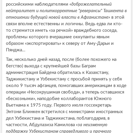
российскими наблюдателями
«доброжелательный
нейтралитет и политкорректные "реверансы" Ташкента в
отношении будущей новой власти в Афганистане»
в этой
связи вполне естественны и логичны. Ведь едва ли кто-
то стремится иметь «за речкой» враждебного соседа,
проблемы которого вчерашние оккупанты явным
образом «экспортировать» к северу от Аму-Дарьи и
Пянджа…
Так, несколько дней назад, после (более похожего на
бегство) выхода с крупнейшей базы Баграм
администрация Байдена обратилась к Казахстану,
Таджикистану и Узбекистану с просьбой принять у себя
около 9 тысяч афганцев, помогавших американцам в ходе
операции «Несокрушимая свобода», а теперь оставшихся
«бесхозными», наподобие коллаборантов Южного
Вьетнама к 1975 году. Первого июля госсекретарь
Энтони Блинкен встретился с министрами иностранных
дел Узбекистана и Таджикистана, поблагодарив, в
частности, Абдулазиза Камилова
«за неизменную
поддержку Узбекистаном справедливого и прочного