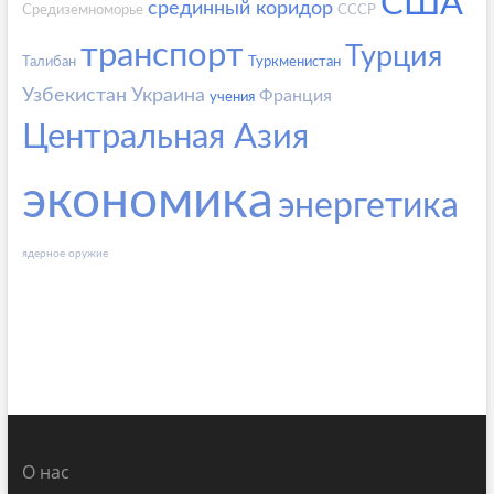
США
срединный коридор
Средиземноморье
СССР
транспорт
Турция
Талибан
Туркменистан
Узбекистан
Украина
Франция
учения
Центральная Азия
экономика
энергетика
ядерное оружие
О нас