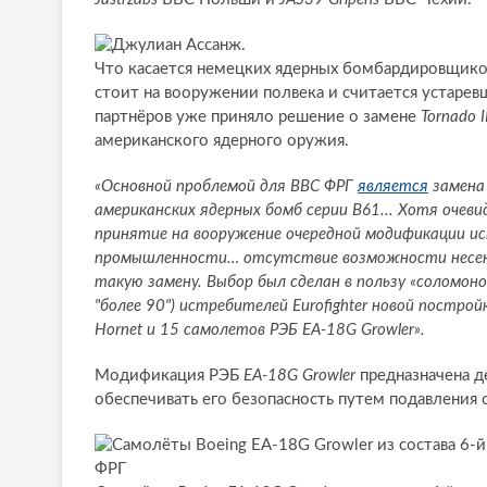
Что касается немецких ядерных бомбардировщиков
стоит на вооружении полвека и считается устарев
партнёров уже приняло решение о замене
Tornado 
американского ядерного оружия.
«Основной проблемой для ВВС ФРГ
является
замена 
американских ядерных бомб серии В61... Хотя очев
принятие на вооружение очередной модификации ист
промышленности… отсутствие возможности несения
такую замену. Выбор был сделан в пользу «соломон
"более 90") истребителей Eurofighter новой постро
Hornet и 15 самолетов РЭБ EA-18G Growler».
Модификация РЭБ
EA-18G Growler
предназначена д
обеспечивать его безопасность путем подавления