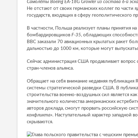
Самолёты Boeing EA-18G Growler из состава 6-й эс
Не отстают от своих германских коллег по части 
государств, входящих в сферу геополитического пр
В частности, Польша реализует планы принятия н
бомбардировщиков
F-35
, обладающих способност
ВВС заказали 70 авиационных крылатых ракет бо
дальностью до 1000 км, которые могут выпускатьс
Сейчас администрация США продавливает вопрос
стран-членов альянса.
Обращает на себя внимание недавняя публикация Ra
системы стратегической разведки США. В публик
строительства военно-воздушных сил является ка
значительного количества американских истреб
авторов доклада, смогут прорвать российскую си
конфликта»
. Наступательный характер западной во
скрываются.