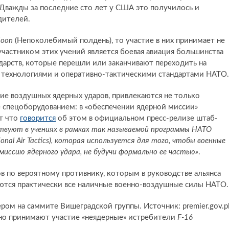
 Дважды за последние сто лет у США это получилось и
дителей.
Noon
(Непоколебимый полдень), то участие в них принимает не
частником этих учений является боевая авиация большинства
ударств, которые перешли или заканчивают переходить на
с технологиями и оперативно-тактическими стандартами НАТО.
ние воздушных ядерных ударов, привлекаются не только
 спецоборудованием: в «обеспечении ядерной миссии»
т что
говорится
об этом в официальном пресс-релизе штаб-
твуют в учениях в рамках так называемой программы НАТО
ional Air Tactics), которая используется для того, чтобы военные
иссию ядерного удара, не будучи формально ее частью»
.
ов по вероятному противнику, которым в руководстве альянса
ются практически все наличные военно-воздушные силы НАТО.
лярно принимают участие «неядерные» истребители
F-16