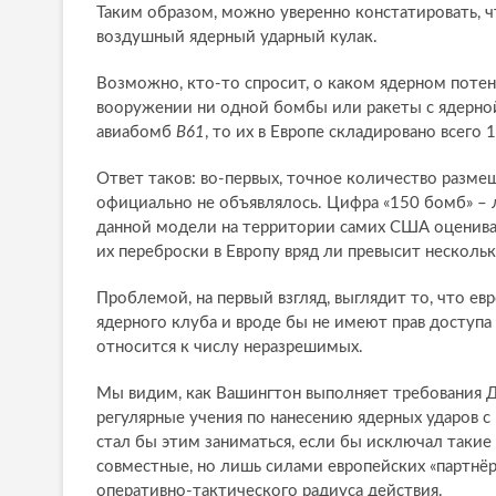
Таким образом, можно уверенно констатировать, 
воздушный ядерный ударный кулак.
Возможно, кто-то спросит, о каком ядерном потенц
вооружении ни одной бомбы или ракеты с ядерной 
авиабомб
В61
, то их в Европе складировано всего
Ответ таков: во-первых, точное количество разме
официально не объявлялось. Цифра «150 бомб» – 
данной модели на территории самих США оцениваю
их переброски в Европу вряд ли превысит нескольк
Проблемой, на первый взгляд, выглядит то, что е
ядерного клуба и вроде бы не имеют прав доступ
относится к числу неразрешимых.
Мы видим, как Вашингтон выполняет требования Д
регулярные учения по нанесению ядерных ударов с
стал бы этим заниматься, если бы исключал такие
совместные, но лишь силами европейских «партнёр
оперативно-тактического радиуса действия.