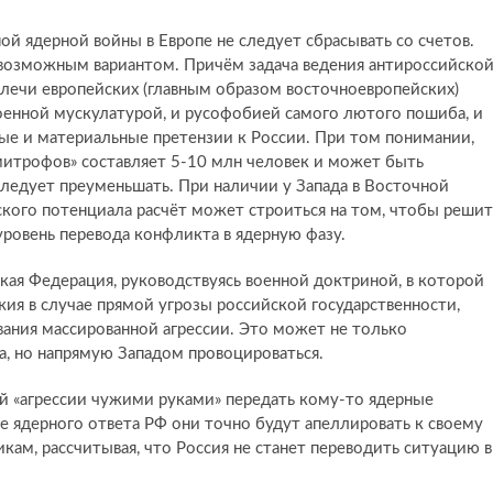
ой ядерной войны в Европе не следует сбрасывать со счетов.
о возможным вариантом. Причём задача ведения антироссийско
лечи европейских (главным образом восточноевропейских)
оенной мускулатурой, и русофобией самого лютого пошиба, и
е и материальные претензии к России. При том понимании,
трофов» составляет 5-10 млн человек и может быть
следует преуменьшать. При наличии у Запада в Восточной
ого потенциала расчёт может строиться на том, чтобы решит
 уровень перевода конфликта в ядерную фазу.
ская Федерация, руководствуясь военной доктриной, в которой
ия в случае прямой угрозы российской государственности,
ания массированной агрессии. Это может не только
а, но напрямую Западом провоцироваться.
ой «агрессии чужими руками» передать кому-то ядерные
ае ядерного ответа РФ они точно будут апеллировать к своему
кам, рассчитывая, что Россия не станет переводить ситуацию в