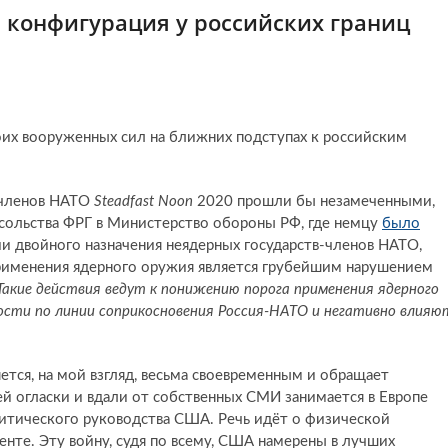
 конфигурация у российских границ
оих вооруженных сил на ближних подступах к российским
-членов НАТО
Steadfast Noon
2020 прошли бы незамеченными,
осольства ФРГ в Министерство обороны РФ, где немцу
было
ции двойного назначения неядерных государств-членов НАТО,
 применения ядерного оружия является грубейшим нарушением
Такие действия ведут к понижению порога применения ядерного
сти по линии соприкосновения Россия-НАТО и негативно влияю
тся, на мой взгляд, весьма своевременным и обращает
 огласки и вдали от собственных СМИ занимается в Европе
литического руководства США. Речь идёт о физической
нте. Эту войну, судя по всему, США намерены в лучших