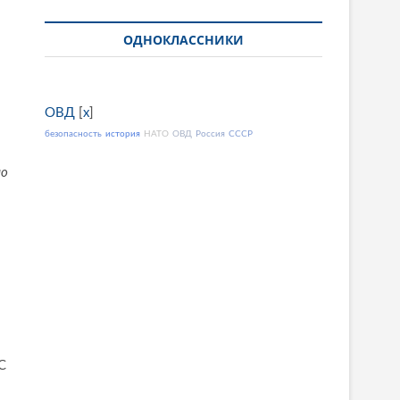
ОДНОКЛАССНИКИ
ОВД
[
x
]
безопасность
история
НАТО
ОВД
Россия
СССР
ло