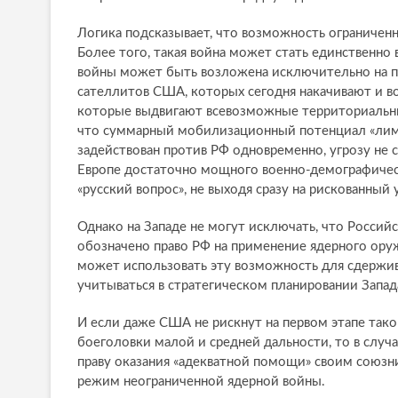
Логика подсказывает, что возможность ограниченн
Более того, такая война может стать единственн
войны может быть возложена исключительно на п
сателлитов США, которых сегодня накачивают и в
которые выдвигают всевозможные территориальны
что суммарный мобилизационный потенциал «лими
задействован против РФ одновременно, угрозу не 
Европе достаточно мощного военно-демографическ
«русский вопрос», не выходя сразу на рискованный
Однако на Западе не могут исключать, что Россий
обозначено право РФ на применение ядерного оруж
может использовать эту возможность для сдержив
учитываться в стратегическом планировании Запад
И если даже США не рискнут на первом этапе так
боеголовки малой и средней дальности, то в случ
праву оказания «адекватной помощи» своим союзни
режим неограниченной ядерной войны.