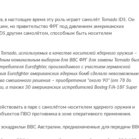
, в настоящее время эту роль играет самолёт
Tornado IDS
. Он
шим, но правительство ФРГ под давлением американских
IDS
другим самолётом, способным быть носителем
Tornado, используемых в качестве носителей ядерного оружия –
идным номинальным выбором для ВВС ФРГ для замены Tornado бы
ребителя Eurofighter, производимого с участием германской
 Eurofighter американских ядерных бомб сделало невозможным
ова смешанного решения – приобретения "около 90" (от 78 до
йки, а также 30 американских истребителей Boeing F/A-18F Super
ействовать в паре с самолётом-носителем ядерного оружия и
 объектов ПВО противника в зоне оперативного применения.