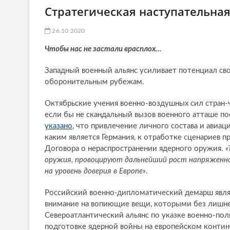
Стратегическая наступательная
26.10.2020
Чтобы нас не застали врасплох…
Западный военный альянс усиливает потенциал св
оборонительным рубежам.
Октябрьские учения военно-воздушных сил стран
если бы не скандальный вызов военного атташе п
указано
, что привлечение личного состава и авиа
каким является Германия, к отработке сценариев
Договора о нераспространении ядерного оружия.
«
оружия, провоцируют дальнейший рост напряженно
на уровень доверия в Европе»
.
Российский военно-дипломатический демарш являе
внимание на вопиющие вещи, которыми без лишней
Североатлантический альянс по указке военно-по
подготовке ядерной войны на европейском контине