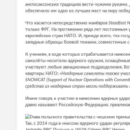
англосаксонских традициях вести чужими руками.
обеспечило им одно из лучших мест на пиру побе
Что касается непосредственно манёвров
Steadfast 
только ФРГ. На протяжении ряда лет постоянным у
европейских стран НАТО. И, прежде всего, тех гос
западные образцы боевой техники, совместимые 
К учениям, в ходе которых отрабатывается нанесе
самолёты-носители ядерного оружия, оснащённые
участвуют любые авиационные подразделения. Во
квартиры НАТО:
«Неядерные самолеты также учас
SNOWCAT (Support of Nuclear Operations with Convent
средства из неядерных стран могли поддерживать м
Иначе говоря, к участию в нанесении ядерных удар
давно называют Российскую Федерацию, привлека
Так, с 2014 года в «миссии ядерного удара» регу
Jastrzabs
ВВС Польши и
JAS39 Gripens
ВВС Чехии.