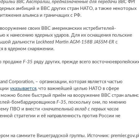
кадрильи ВВС Австралии, предназначенные для передачи ВВС ФРГ
ядерных амбиций и ВВС других стран НАТО, а также некоторых
итяжения альянса и граничащих с РФ.
а вооружение своих ВВС американских истребителей-
ью к нанесению ядерных ударов. Для их оснащения польские
льшой дальности
Lockheed Martin AGM-158B JASSM-ER
с
я в ядерном снаряжении.
 о продаже
F-35
ряду других, прежде всего восточноевропейских
nd Corporation, – организации, которая является частью
ации
указывается
, что важнейшей целью НАТО в сфере
к можно более быстрый приём на вооружение ВВС стран альянс
ителей-бомбардировщиков
F-35
, поскольку они, по мнению
стему ПВО и внести
«значительный вклад с первых часов
енной стратегии и её направленность против России не