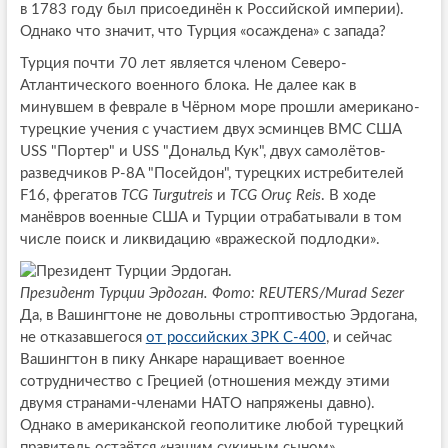
в 1783 году был присоединён к Российской империи).
Однако что значит, что Турция «осаждена» с запада?
Турция почти 70 лет является членом Северо-
Атлантического военного блока. Не далее как в
минувшем в феврале в Чёрном море прошли американо-
турецкие учения с участием двух эсминцев ВМС США
USS "Портер" и USS "Дональд Кук", двух самолётов-
разведчиков P-8A "Посейдон", турецких истребителей
F16, фрегатов
TCG Turgutreis
и
TCG Oruç Reis
. В ходе
манёвров военные США и Турции отрабатывали в том
числе поиск и ликвидацию «вражеской подлодки».
Президент Турции Эрдоган. Фото: REUTERS/Murad Sezer
Да, в Вашингтоне не довольны строптивостью Эрдогана,
не отказавшегося
от российских ЗРК С-400
, и сейчас
Вашингтон в пику Анкаре наращивает военное
сотрудничество с Грецией (отношения между этими
двумя странами-членами НАТО напряжены давно).
Однако в американской геополитике любой турецкий
правитель остаётся «нашим сукиным сыном».