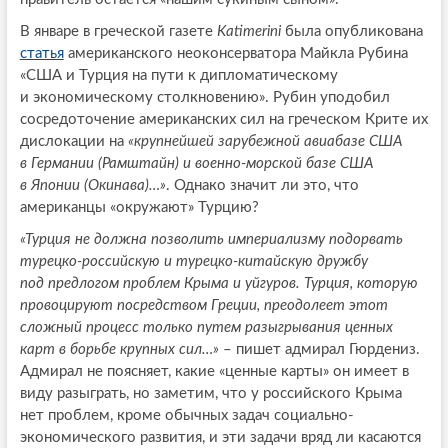
В январе в греческой газете
Katimerini
была опубликована
статья
американского неоконсерватора Майкла Рубина
«США и Турция на пути к дипломатическому
и экономическому столкновению». Рубин уподобил
сосредоточение американских сил на греческом Крите их
дислокации на
«крупнейшей зарубежной авиабазе США
в Германии (Рамштайн) и военно-морской базе США
в Японии (Окинава)…»
. Однако значит ли это, что
американцы «окружают» Турцию?
«Турция не должна позволить империализму подорвать
турецко-российскую и турецко-китайскую дружбу
под предлогом проблем Крыма и уйгуров. Турция, которую
провоцируют посредством Греции, преодолеет этот
сложный процесс только путем разыгрывания ценных
карт в борьбе крупных сил…»
– пишет адмирал Гюрдениз.
Адмирал не поясняет, какие «ценные карты» он имеет в
виду разыграть, но заметим, что у российского Крыма
нет проблем, кроме обычных задач социально-
экономического развития, и эти задачи вряд ли касаются