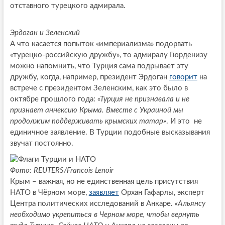
отставного турецкого адмирала.
Эрдоган и Зеленский
А что касается попыток «империализма» подорвать
«турецко-российскую дружбу», то адмиралу Гюрденизу
можно напомнить, что Турция сама подрывает эту
дружбу, когда, например, президент Эрдоган
говорит
на
встрече с президентом Зеленским, как это было в
октябре прошлого года:
«Турция не признавала и не
признает аннексию Крыма. Вместе с Украиной мы
продолжим поддерживать крымских татар»
. И это не
единичное заявление. В Турции подобные высказывания
звучат постоянно.
Фото: REUTERS/Francois Lenoir
Крым – важная, но не единственная цель присутствия
НАТО в Чёрном море,
заявляет
Орхан Гафарлы, эксперт
Центра политических исследований в Анкаре.
«Альянсу
необходимо укрепиться в Черном море, чтобы вернуть