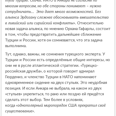
туда Турцию. Сейчас НАТО и Анкара не согласны по
многим вопросам, но обе стороны понимают – нужно
сотрудничать... Это дает много возможностей. Без
альянса Эрдогану сложнее обосновывать вмешательство
в ливийский или сирийский конфликты»
. Относительно
новая задача альянса, по мнению Орхана Гафарлы, состоит
в том, чтобы предотвратить дальнейшее сближение
Турции и России, хотя он сомневается, что эта задача
выполнима.
Тут, однако, важны, не сомнения турецкого эксперта. У
Турции и России есть определённые общие интересы, но
они не в русле атлантической стратегии. «Турецко-
российская дружба», о которой говорит адмирал
Гюрдениз, и членство Турции в НАТО напоминают
одновременное сидение на двух стульях. Это неудобная
позиция. И если Анкара не выбрала, на каком из двух
«стульев» укрепиться, то рано или поздно ей придётся
сделать этот выбор. Тем более в условиях,
когда
«однополярный миропорядок США прекратил своё
существование»
.