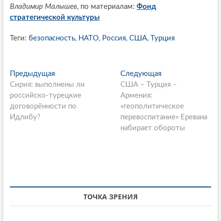
Владимир Малышев
, по материалам:
Фонд
стратегической культуры
Теги:
безопасность
,
НАТО
,
Россия
,
США
,
Турция
P
Предыдущая
П
Следующая
С
Сирия: выполнены ли
р
США – Турция –
л
o
российско-турецкие
е
Армения:
е
s
договорённости по
д
«геополитическое
д
Идлибу?
ы
перевоспитание» Еревана
у
t
д
набирает обороты
ю
n
у
щ
щ
а
a
а
я
v
я
с
i
с
т
т
а
ТОЧКА ЗРЕНИЯ
g
а
т
a
т
ь