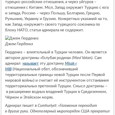
турецко-российские отношения, а через уйгуров –
отношения с Китаем. Мол, Запад окружает Турцию с юга
и запада, Россию – через Польшу, Болгарию, Грецию,
Румынию, Украину и Грузию. Конкретных указаний на то,
как Запад «окружает» своего турецкого союзника по
блоку НАТО, статья адмирала не содержит.
Джем Гюрдениз
Гюрдениз – влиятельный в Турции человек. Он является
автором доктрины «Голубая родина»
(Mavi Vatan)
. Сам
адмирал
называет
эту доктрину
Misak-ı
Milli
(Национальный обет, обозначивший
территориальные границы новой Турции после Первой
мировой войны) и считает её инструментом отстаивания
территориальных претензий Турции. Смысл доктрины –
в расширении водных владений Турции в Средиземном,
Чёрном и Эгейском морях.
Адмирал пишет в
Cumhuriyet
:
«Гегемония переходит
в другие руки. Однополярный миропорядок США прекратил