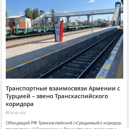
ь
я
t
я
:
i
:
o
n
Транспортные взаимосвязи Армении с
Турцией – звено Транскаспийского
коридора
04.08.2026
Обходящий РФ Транскаспийский («Срединный») коридор,