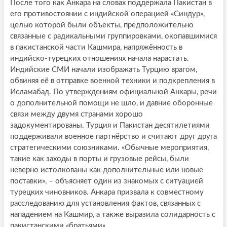
После того как Анкара на словах поддержала Пакистан в
его противостоянии с индийской операцией «Синдур»,
целью которой были объекты, предположительно
связанные с радикальными группировками, окопавшимися
в пакистанской части Кашмира, напряжённость в
индийско-турецких отношениях начала нарастать.
Индийские СМИ начали изображать Турцию врагом,
обвиняя её в отправке военной техники и подкрепления в
Исламабад. По утверждениям официальной Анкары, речи
о дополнительной помощи не шло, и давние оборонные
связи между двумя странами хорошо
задокументированы. Турция и Пакистан десятилетиями
поддерживали военное партнёрство и считают друг друга
стратегическими союзниками. «Обычные мероприятия,
такие как заходы в порты и грузовые рейсы, были
неверно истолкованы как дополнительные или новые
поставки», – объясняет один из знакомых с ситуацией
турецких чиновников. Анкара призвала к совместному
расследованию для установления фактов, связанных с
нападением на Кашмир, а также выразила солидарность с
пакистанскими «братьями».