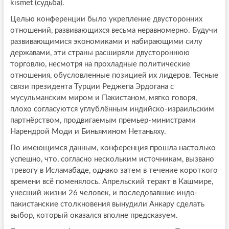
kısmet (судьба).
Целью конференции было укрепление двусторонних
отношений, развивающихся весьма неравномерно. Будучи
развивающимися экономиками и набирающими силу
державами, эти страны расширяли двустороннюю
торговлю, несмотря на прохладные политические
отношения, обусловленные позицией их лидеров. Тесные
связи президента Турции Реджепа Эрдогана с
мусульманским миром и Пакистаном, мягко говоря,
плохо согласуются углублённым индийско-израильским
партнёрством, продвигаемым премьер-министрами
Нарендрой Моди и Биньямином Нетаньяху.
По имеющимся данным, конференция прошла настолько
успешно, что, согласно нескольким источникам, вызвано
тревогу в Исламабаде, однако затем в течение короткого
времени всё поменялось. Апрельский теракт в Кашмире,
унесший жизни 26 человек, и последовавшие индо-
пакистанские столкновения вынудили Анкару сделать
выбор, который оказался вполне предсказуем.