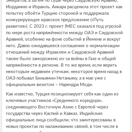
Эмиратов, а затем по суше через Саудовскую Аравию,
Иорданию и Израиль. Анкара расценила этот проект как
попытку обойти Турцию стороной и поддержала
конкурирующее иракское предложение («Путь
развития»). С 2023 г. проект IMEC оказался под угрозой
по мере роста напряжённости между ОАЭ и Саудовской
Аравией, особенно на фоне событий в Йемене и вокруг
него. Давно ожидавшееся соглашение о нормализации
отношений между Израилем и Саудовской Аравией
также было заморожено из-за войны в Газе и общей
напряжённости в регионе. В то же время, если верить
некоторым недавним утечкам, некоторое время назад в
ОАЭ побывал Биньямин Нетаньяху, а в мае уже с
официальным визитом – Нарендра Моди.
Как известно, Турция позиционирует себя как один из
ключевых участников «Срединного коридора»,
соединяющего Восточную Азию с Европой через
государства через Каспий и Кавказ. Индийские
официальные лица сообщили, что заинтересованы в
новых проектах по налаживанию связей, в том числе в