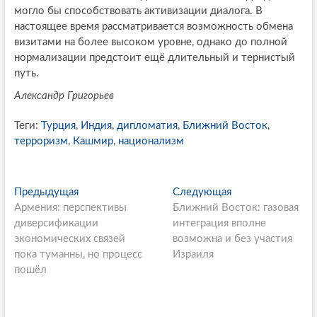
могло бы способствовать активизации диалога. В
настоящее время рассматривается возможность обмена
визитами на более высоком уровне, однако до полной
нормализации предстоит ещё длительный и тернистый
путь.
Александр Григорьев
Теги:
Турция
,
Индия
,
дипломатия
,
Ближний Восток
,
терроризм
,
Кашмир
,
национализм
P
Предыдущая
П
Следующая
С
Армения: перспективы
р
Ближний Восток: газовая
л
o
диверсификации
е
интеграция вполне
е
s
экономических связей
д
возможна и без участия
д
пока туманны, но процесс
ы
Израиля
у
t
пошёл
д
ю
n
у
щ
щ
а
a
а
я