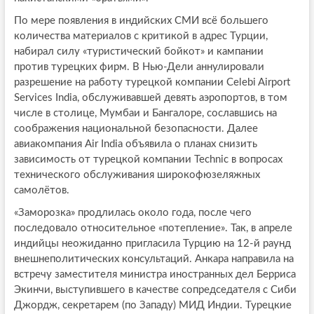
По мере появления в индийских СМИ всё большего
количества материалов с критикой в адрес Турции,
набирал силу «туристический бойкот» и кампании
против турецких фирм. В Нью-Дели аннулировали
разрешение на работу турецкой компании Celebi Airport
Services India, обслуживавшей девять аэропортов, в том
числе в столице, Мумбаи и Бангалоре, сославшись на
соображения национальной безопасности. Далее
авиакомпания Air India объявила о планах снизить
зависимость от турецкой компании Technic в вопросах
технического обслуживания широкофюзеляжных
самолётов.
«Заморозка» продлилась около года, после чего
последовало относительное «потепление». Так, в апреле
индийцы неожиданно пригласила Турцию на 12-й раунд
внешнеполитических консультаций. Анкара направила на
встречу заместителя министра иностранных дел Берриса
Экинчи, выступившего в качестве сопредседателя с Сиби
Джордж, секретарем (по Западу) МИД Индии. Турецкие