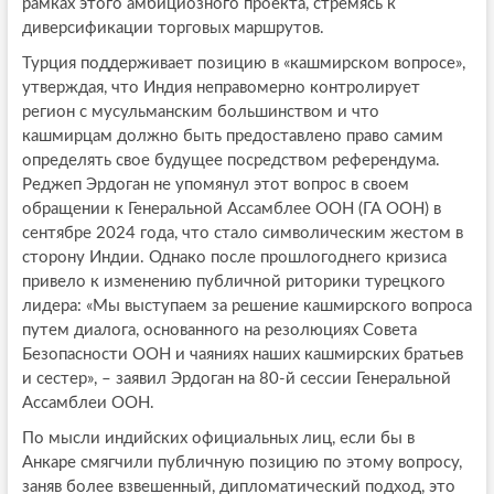
рамках этого амбициозного проекта, стремясь к
диверсификации торговых маршрутов.
Турция поддерживает позицию в «кашмирском вопросе»,
утверждая, что Индия неправомерно контролирует
регион с мусульманским большинством и что
кашмирцам должно быть предоставлено право самим
определять свое будущее посредством референдума.
Реджеп Эрдоган не упомянул этот вопрос в своем
обращении к Генеральной Ассамблее ООН (ГА ООН) в
сентябре 2024 года, что стало символическим жестом в
сторону Индии. Однако после прошлогоднего кризиса
привело к изменению публичной риторики турецкого
лидера: «Мы выступаем за решение кашмирского вопроса
путем диалога, основанного на резолюциях Совета
Безопасности ООН и чаяниях наших кашмирских братьев
и сестер», – заявил Эрдоган на 80-й сессии Генеральной
Ассамблеи ООН.
По мысли индийских официальных лиц, если бы в
Анкаре смягчили публичную позицию по этому вопросу,
заняв более взвешенный, дипломатический подход, это