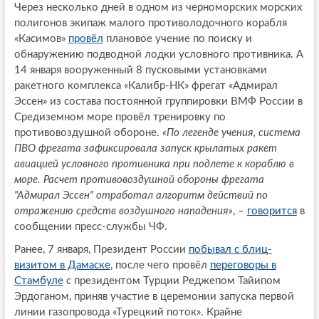
Через несколько дней в одном из черноморских морских
полигонов экипаж малого противолодочного корабля
«Касимов»
провёл
плановое учение по поиску и
обнаружению подводной лодки условного противника. А
14 января вооруженный 8 пусковыми установками
ракетного комплекса «Калибр-НК» фрегат «Адмирал
Эссен» из состава постоянной группировки ВМФ России в
Средиземном море провёл тренировку по
противовоздушной обороне.
«По легенде учения, система
ПВО фрегата зафиксировала запуск крылатых ракет
авиацией условного противника при подлете к кораблю в
море. Расчет противовоздушной обороны фрегата
"Адмирал Эссен" отработал алгоритм действий по
отражению средств воздушного нападения»
, –
говорится
в
сообщении пресс-службы ЧФ.
Ранее, 7 января, Президент России
побывал с блиц-
визитом в Дамаске
, после чего провёл
переговоры в
Стамбуле
с президентом Турции Реджепом Тайипом
Эрдоганом, приняв участие в церемонии запуска первой
линии газопровода «Турецкий поток». Крайне