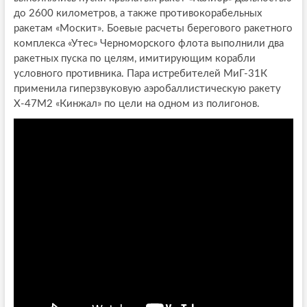
до 2600 километров, а также противокорабельных
ракетам «Москит». Боевые расчеты берегового ракетного
комплекса «Утес» Черноморского флота выполнили два
ракетных пуска по целям, имитирующим корабли
условного противника. Пара истребителей МиГ-31К
применила гиперзвуковую аэробаллистическую ракету
Х-47М2 «Кинжал» по цели на одном из полигонов.