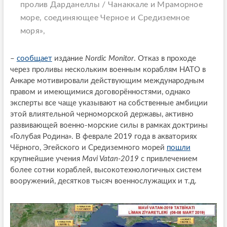
пролив Дарданеллы / Чанаккале и Мраморное
море, соединяющее Черное и Средиземное
моря»,
–
сообщает
издание
Nordic Monitor
. Отказ в проходе
через проливы нескольким военным кораблям НАТО в
Анкаре мотивировали действующим международным
правом и имеющимися договорённостями, однако
эксперты все чаще указывают на собственные амбиции
этой влиятельной черноморской державы, активно
развивающей военно-морские силы в рамках доктрины
«Голубая Родина». В феврале 2019 года в акваториях
Чёрного, Эгейского и Средиземного морей
пошли
крупнейшие учения
Mavi Vatan-2019
с привлечением
более сотни кораблей, высокотехнологичных систем
вооружений, десятков тысяч военнослужащих и т.д.