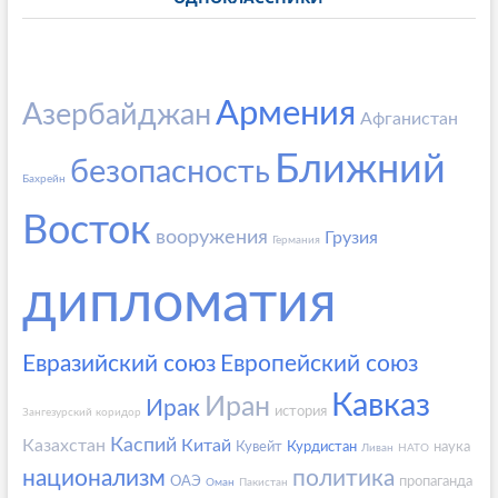
Армения
Азербайджан
Афганистан
Ближний
безопасность
Бахрейн
Восток
вооружения
Грузия
Германия
дипломатия
Евразийский союз
Европейский союз
Кавказ
Иран
Ирак
история
Зангезурский коридор
Каспий
Казахстан
Китай
Кувейт
Курдистан
наука
Ливан
НАТО
национализм
политика
ОАЭ
пропаганда
Оман
Пакистан