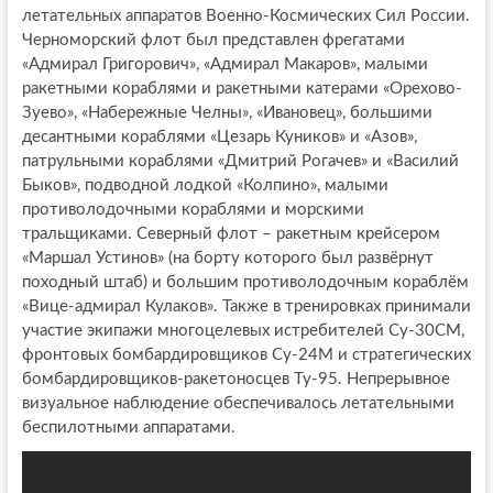
летательных аппаратов Военно-Космических Сил России.
Черноморский флот был представлен фрегатами
«Адмирал Григорович», «Адмирал Макаров», малыми
ракетными кораблями и ракетными катерами «Орехово-
Зуево», «Набережные Челны», «Ивановец», большими
десантными кораблями «Цезарь Куников» и «Азов»,
патрульными кораблями «Дмитрий Рогачев» и «Василий
Быков», подводной лодкой «Колпино», малыми
противолодочными кораблями и морскими
тральщиками. Северный флот – ракетным крейсером
«Маршал Устинов» (на борту которого был развёрнут
походный штаб) и большим противолодочным кораблём
«Вице-адмирал Кулаков». Также в тренировках принимали
участие экипажи многоцелевых истребителей Су-30СМ,
фронтовых бомбардировщиков Су-24М и стратегических
бомбардировщиков-ракетоносцев Ту-95. Непрерывное
визуальное наблюдение обеспечивалось летательными
беспилотными аппаратами.