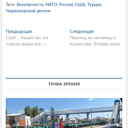
Теги:
безопасность
,
НАТО
,
Россия
,
США
,
Турция
,
Черноморский регион
P
Предыдущая
П
Следующая
С
США – Казахстан: им
р
Переход на латиницу в
л
o
«сверху видно всё...»
е
Казахстане. Вторая серия
е
s
д
д
ы
у
t
д
ю
n
у
щ
щ
а
a
а
я
ТОЧКА ЗРЕНИЯ
v
я
с
i
с
т
т
а
g
а
т
a
т
ь
ь
я
t
я
: