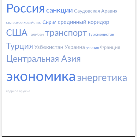
Россия
санкции
Саудовская Аравия
срединный коридор
Сирия
сельское хозяйство
США
транспорт
Талибан
Туркменистан
Турция
Узбекистан
Украина
Франция
учения
Центральная Азия
экономика
энергетика
ядерное оружие