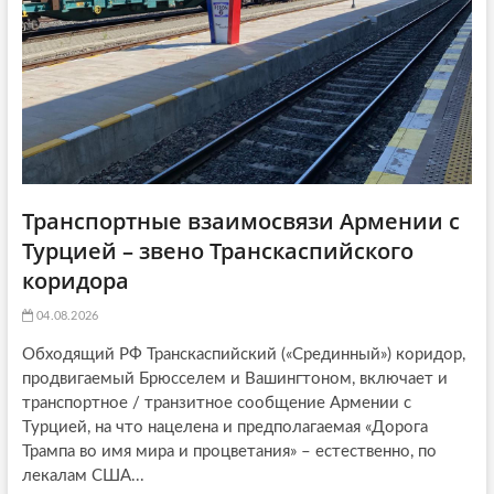
i
:
o
n
Транспортные взаимосвязи Армении с
Турцией – звено Транскаспийского
коридора
04.08.2026
Обходящий РФ Транскаспийский («Срединный») коридор,
продвигаемый Брюсселем и Вашингтоном, включает и
транспортное / транзитное сообщение Армении с
Турцией, на что нацелена и предполагаемая «Дорога
Трампа во имя мира и процветания» – естественно, по
лекалам США...