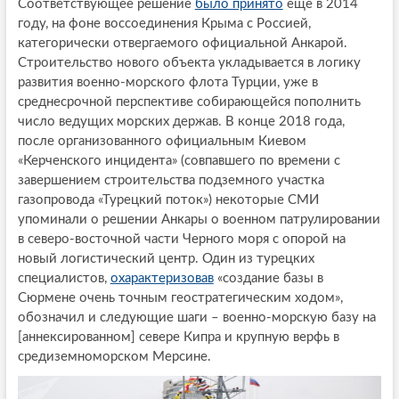
Соответствующее решение
было принято
ещё в 2014
году, на фоне воссоединения Крыма с Россией,
категорически отвергаемого официальной Анкарой.
Строительство нового объекта укладывается в логику
развития военно-морского флота Турции, уже в
среднесрочной перспективе собирающейся пополнить
число ведущих морских держав. В конце 2018 года,
после организованного официальным Киевом
«Керченского инцидента» (совпавшего по времени с
завершением строительства подземного участка
газопровода «Турецкий поток») некоторые СМИ
упоминали о решении Анкары о военном патрулировании
в северо-восточной части Черного моря с опорой на
новый логистический центр. Один из турецких
специалистов,
охарактеризовав
«создание базы в
Сюрмене очень точным геостратегическим ходом»,
обозначил и следующие шаги – военно-морскую базу на
[аннексированном] севере Кипра и крупную верфь в
средиземноморском Мерсине.