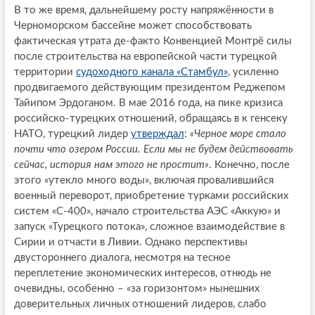
В то же время, дальнейшему росту напряжённости в
Черноморском бассейне может способствовать
фактическая утрата де-факто Конвенцией Монтрё силы
после строительства на европейской части турецкой
территории
судоходного канала «Стамбул»
, усиленно
продвигаемого действующим президентом Реджепом
Тайипом Эрдоганом. В мае 2016 года, на пике кризиса
российско-турецких отношений, обращаясь в к генсеку
НАТО, турецкий лидер
утверждал
:
«Черное море стало
почти что озером России. Если мы не будем действовать
сейчас, история нам этого не простит»
. Конечно, после
этого «утекло много воды», включая провалившийся
военный переворот, приобретение турками российских
систем «С-400», начало строительства АЭС «Аккую» и
запуск «Турецкого потока», сложное взаимодействие в
Сирии и отчасти в Ливии. Однако перспективы
двустороннего диалога, несмотря на тесное
переплетение экономических интересов, отнюдь не
очевидны, особенно – «за горизонтом» нынешних
доверительных личных отношений лидеров, слабо