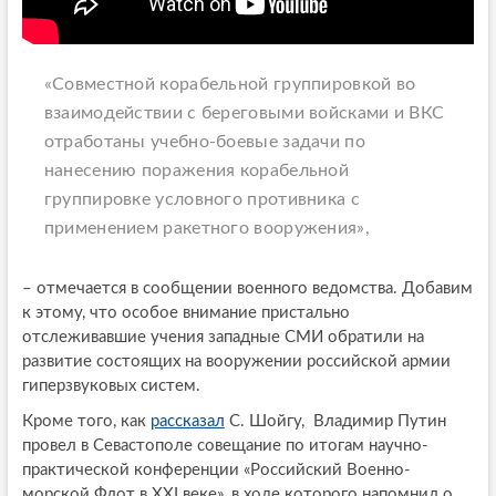
«Совместной корабельной группировкой во
взаимодействии с береговыми войсками и ВКС
отработаны учебно-боевые задачи по
нанесению поражения корабельной
группировке условного противника с
применением ракетного вооружения»,
– отмечается в сообщении военного ведомства. Добавим
к этому, что особое внимание пристально
отслеживавшие учения западные СМИ обратили на
развитие состоящих на вооружении российской армии
гиперзвуковых систем.
Кроме того, как
рассказал
С. Шойгу, Владимир Путин
провел в Севастополе совещание по итогам научно-
практической конференции «Российский Военно-
морской Флот в XXI веке», в ходе которого напомнил о