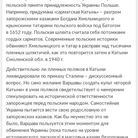
польской памяти принадлежность Украины Польше.
Например, придумана «сарматская Катынь» – разгром
запорожскими казаками Богдана Хмельницкого и
крымскими татарами польского войска под Батогом
в 1652 году. Польская шляхта считала себя потомками
гордых сарматов. Современные польские историки
обвиняют Хмельницкого и татар в расправе над тысячами
пленных шляхтичей, как это повторится затем в Катыни
Смоленской обл. в 1940 г.
Действительно ли пленных поляков в Катыни
ликвидировали по приказу Сталина – дискуссионный
вопрос. Но само желание Варшавы создать культ «второй
Катыни» в умах поляков свидетельствует о намерении
спекулировать на исторической ответственности
запорожцев перед польским народом. Самостийная
Украина пытается вести свою родословную от
запорожских казаков. Как бы неуместно это не
было, Варшава пользуется этим моментом для
обвинения Украины (пока только на уровне
исторического дискурса) в массовых казнях безоружных