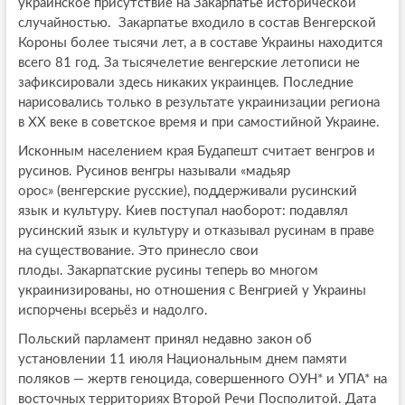
украинское присутствие на Закарпатье исторической
случайностью. Закарпатье входило в состав Венгерской
Короны более тысячи лет, а в составе Украины находится
всего 81 год. За тысячелетие венгерские летописи не
зафиксировали здесь никаких украинцев. Последние
нарисовались только в результате украинизации региона
в ХХ веке в советское время и при самостийной Украине.
Исконным населением края Будапешт считает венгров и
русинов. Русинов венгры называли «мадьяр
орос» (венгерские русские), поддерживали русинский
язык и культуру. Киев поступал наоборот: подавлял
русинский язык и культуру и отказывал русинам в праве
на существование. Это принесло свои
плоды. Закарпатские русины теперь во многом
украинизированы, но отношения с Венгрией у Украины
испорчены всерьёз и надолго.
Польский парламент принял недавно закон об
установлении 11 июля Национальным днем памяти
поляков — жертв геноцида, совершенного ОУН* и УПА* на
восточных территориях Второй Речи Посполитой. Дата