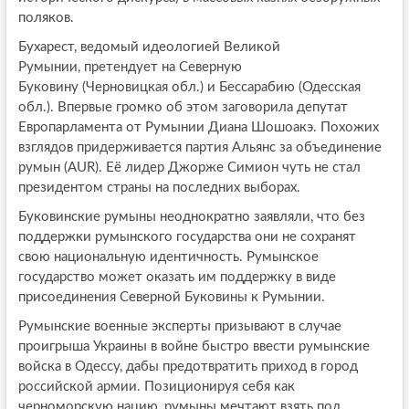
поляков.
Бухарест, ведомый идеологией Великой
Румынии, претендует на Северную
Буковину (Черновицкая обл.) и Бессарабию (Одесская
обл.). Впервые громко об этом заговорила депутат
Европарламента от Румынии Диана Шошоакэ. Похожих
взглядов придерживается партия Альянс за объединение
румын (AUR). Её лидер Джорже Симион чуть не стал
президентом страны на последних выборах.
Буковинские румыны неоднократно заявляли, что без
поддержки румынского государства они не сохранят
свою национальную идентичность. Румынское
государство может оказать им поддержку в виде
присоединения Северной Буковины к Румынии.
Румынские военные эксперты призывают в случае
проигрыша Украины в войне быстро ввести румынские
войска в Одессу, дабы предотвратить приход в город
российской армии. Позиционируя себя как
черноморскую нацию, румыны мечтают взять под