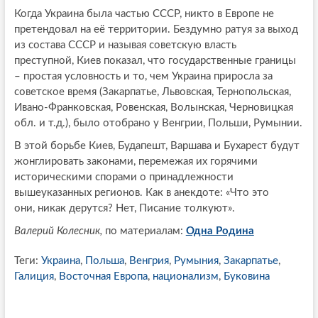
Когда Украина была частью СССР, никто в Европе не
претендовал на её территории. Бездумно ратуя за выход
из состава СССР и называя советскую власть
преступной, Киев показал, что государственные границы
– простая условность и то, чем Украина приросла за
советское время (Закарпатье, Львовская, Тернопольская,
Ивано-Франковская, Ровенская, Волынская, Черновицкая
обл. и т.д.), было отобрано у Венгрии, Польши, Румынии.
В этой борьбе Киев, Будапешт, Варшава и Бухарест будут
жонглировать законами, перемежая их горячими
историческими спорами о принадлежности
вышеуказанных регионов. Как в анекдоте: «Что это
они, никак дерутся? Нет, Писание толкуют».
Валерий Колесник,
по материалам:
Одна Родина
Теги:
Украина
,
Польша
,
Венгрия
,
Румыния
,
Закарпатье
,
Галиция
,
Восточная Европа
,
национализм
,
Буковина