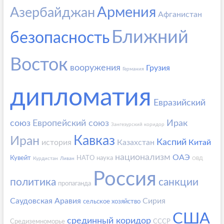
Армения
Азербайджан
Афганистан
Ближний
безопасность
Восток
вооружения
Грузия
Германия
дипломатия
Евразийский
союз
Европейский союз
Ирак
Зангезурский коридор
Кавказ
Иран
Каспий
история
Казахстан
Китай
национализм
ОАЭ
Кувейт
НАТО
наука
Курдистан
Ливан
ОВД
Россия
политика
санкции
пропаганда
Саудовская Аравия
Сирия
сельское хозяйство
США
срединный коридор
Средиземноморье
СССР