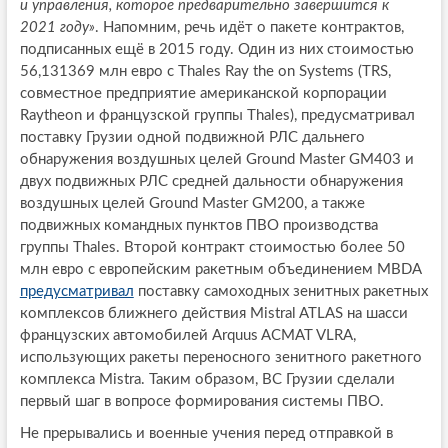
и управления, которое предварительно завершится к
2021 году»
. Напомним, речь идёт о пакете контрактов,
подписанных ещё в 2015 году. Один из них стоимостью
56,131369 млн евро с Thales Ray the on Systems (TRS,
совместное предприятие американской корпорации
Raytheon и французской группы Thales), предусматривал
поставку Грузии одной подвижной РЛС дальнего
обнаружения воздушных целей Ground Master GM403 и
двух подвижных РЛС средней дальности обнаружения
воздушных целей Ground Master GM200, а также
подвижных командных пунктов ПВО производства
группы Thales. Второй контракт стоимостью более 50
млн евро c европейским ракетным объединением MBDA
предусматривал
поставку самоходных зенитных ракетных
комплексов ближнего действия Mistral ATLAS на шасси
французских автомобилей Arquus ACMAT VLRA,
использующих ракеты переносного зенитного ракетного
комплекса Mistra. Таким образом, ВС Грузии сделали
первый шаг в вопросе формирования системы ПВО.
Не прерывались и военные учения перед отправкой в