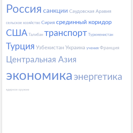
Россия
санкции
Саудовская Аравия
срединный коридор
Сирия
сельское хозяйство
США
транспорт
Талибан
Туркменистан
Турция
Узбекистан
Украина
Франция
учения
Центральная Азия
экономика
энергетика
ядерное оружие