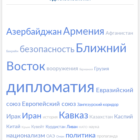
Армения
Азербайджан
Афганистан
Ближний
безопасность
Бахрейн
Восток
вооружения
Грузия
Германия
дипломатия
Евразийский
союз
Европейский союз
Зангезурский коридор
Кавказ
Иран
Ирак
Каспий
Казахстан
история
Китай
Кувейт
Курдистан
Ливан
наука
Крым
НАТО
политика
национализм
ОАЭ
пропаганда
Оман