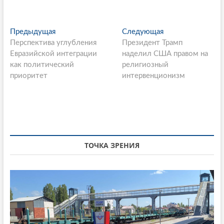
P
Предыдущая
П
Следующая
С
Перспектива углубления
р
Президент Трамп
л
o
Евразийской интеграции
е
наделил США правом на
е
s
как политический
д
религиозный
д
приоритет
ы
интервенционизм
у
t
д
ю
n
у
щ
щ
а
a
а
я
v
я
с
i
с
т
ТОЧКА ЗРЕНИЯ
т
а
g
а
т
a
т
ь
ь
я
t
я
:
i
: