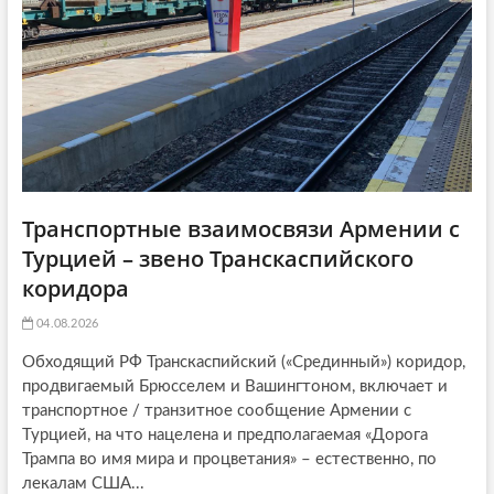
i
o
n
Транспортные взаимосвязи Армении с
Турцией – звено Транскаспийского
коридора
04.08.2026
Обходящий РФ Транскаспийский («Срединный») коридор,
продвигаемый Брюсселем и Вашингтоном, включает и
транспортное / транзитное сообщение Армении с
Турцией, на что нацелена и предполагаемая «Дорога
Трампа во имя мира и процветания» – естественно, по
лекалам США...