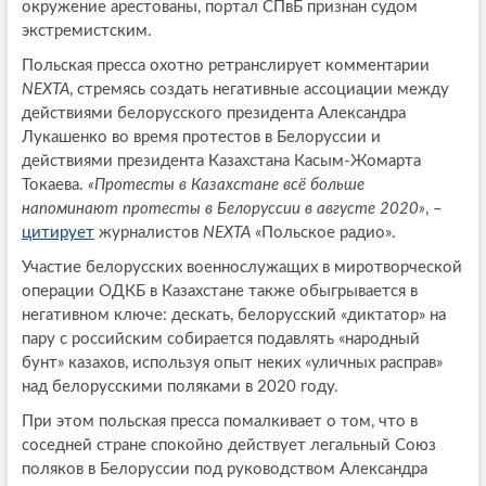
окружение арестованы, портал СПвБ признан судом
экстремистским.
Польская пресса охотно ретранслирует комментарии
NEXTA
, стремясь создать негативные ассоциации между
действиями белорусского президента Александра
Лукашенко во время протестов в Белоруссии и
действиями президента Казахстана Касым-Жомарта
Токаева.
«Протесты в Казахстане всё больше
напоминают протесты в Белоруссии в августе 2020»
, –
цитирует
журналистов
NEXTA
«Польское радио».
Участие белорусских военнослужащих в миротворческой
операции ОДКБ в Казахстане также обыгрывается в
негативном ключе: дескать, белорусский «диктатор» на
пару с российским собирается подавлять «народный
бунт» казахов, используя опыт неких «уличных расправ»
над белорусскими поляками в 2020 году.
При этом польская пресса помалкивает о том, что в
соседней стране спокойно действует легальный Союз
поляков в Белоруссии под руководством Александра