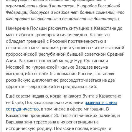
огромный евразийский концлагерь. У народов Российской
Федерации, белорусов и казахов нет больше сомнений, что
ими правят ненавистные и безжалостные диктаторы»
.
Намерение Польши раскачать ситуацию в Казахстане до
масштабного кровопролития очевидно. Казахстан
обладает границей с Россией протяженностью в
несколько тысяч километров и условно считается самой
пророссийской республикой бывшей советской Средней
Азии. Разрыв отношений между Нур-Султаном и
Москвой по «украинской» кальке Варшаве весьма
выгоден, ибо отвлёк бы внимание России, заставляя
российскую дипломатию рассредоточиваться на два
«фронта» – европейский и среднеазиатский.
Ещё совсем недавно, когда никакого бунта в Казахстане
не было, Польша заявляла о желании
развивать с ним
сотрудничество
, в том числе в сфере миграции. В
Казахстане проживают 30 тысяч этнических поляков, и
Варшава заинтересована в их репатриации на
историческую родину. Польские послы, консулы и