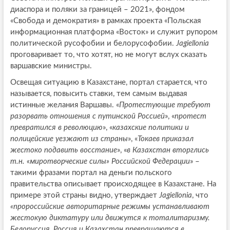
диаспора и поляки за границей – 2021», фондом
«Свобода и демократия» в рамках проекта «Польская
информационная платформа «Восток» и служит рупором
политической русофобии и белорусофобии.
Jag
i
ellonia
проговаривает то, что хотят, но не могут вслух сказать
варшавские министры.
Освещая ситуацию в Казахстане, портал старается, что
называется, повысить ставки, тем самым выдавая
истинные желания Варшавы. «
Протестующие требуют
разорвать отношения с путинской Россией
», «
протест
превратился в революцию
», «
казахские политики и
полицейские уезжают из страны
», «
Токаев приказал
жестоко подавить восстание
», «
в Казахстан вторглись
т.н. «миротворческие силы» Российской Федерации
» –
такими фразами портал на деньги польского
правительства описывает происходящее в Казахстане. На
примере этой страны видно, утверждает
Jag
i
ellonia
, что
«пророссийские авторитарные режимы устанавливают
жестокую диктатуру или движутся к тоталитаризму.
Белоруссия, Россия и Казахстан превращаются в