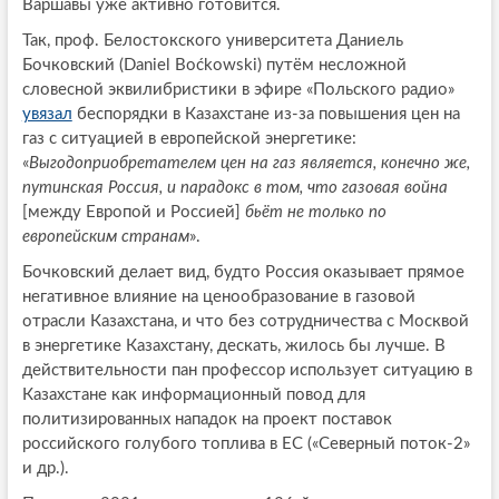
Варшавы уже активно готовится.
Так, проф. Белостокского университета Даниель
Бочковский (Daniel Boćkowski) путём несложной
словесной эквилибристики в эфире «Польского радио»
увязал
беспорядки в Казахстане из-за повышения цен на
газ с ситуацией в европейской энергетике:
«
Выгодоприобретателем цен на газ является, конечно же,
путинская Россия, и парадокс в том, что газовая война
[между Европой и Россией]
бьёт не только по
европейским странам
».
Бочковский делает вид, будто Россия оказывает прямое
негативное влияние на ценообразование в газовой
отрасли Казахстана, и что без сотрудничества с Москвой
в энергетике Казахстану, дескать, жилось бы лучше. В
действительности пан профессор использует ситуацию в
Казахстане как информационный повод для
политизированных нападок на проект поставок
российского голубого топлива в ЕС («Северный поток-2»
и др.).