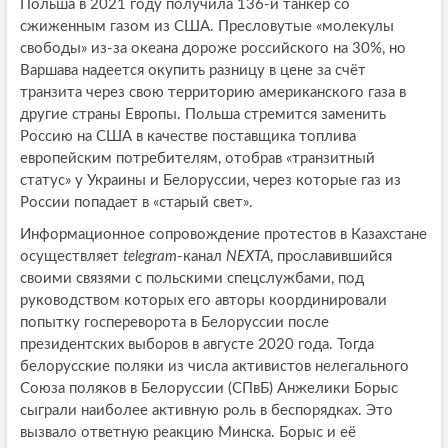
Польша в 2021 году получила 136-й танкер со
сжиженным газом из США. Пресловутые «молекулы
свободы» из-за океана дороже российского на 30%, но
Варшава надеется окупить разницу в цене за счёт
транзита через свою территорию американского газа в
другие страны Европы. Польша стремится заменить
Россию на США в качестве поставщика топлива
европейским потребителям, отобрав «транзитный
статус» у Украины и Белоруссии, через которые газ из
России попадает в «старый свет».
Информационное сопровождение протестов в Казахстане
осуществляет
telegram
-канал
NEXTA
, прославившийся
своими связями с польскими спецслужбами, под
руководством которых его авторы координировали
попытку госпереворота в Белоруссии после
президентских выборов в августе 2020 года. Тогда
белорусские поляки из числа активистов нелегального
Союза поляков в Белоруссии (СПвБ) Анжелики Борыс
сыграли наиболее активную роль в беспорядках. Это
вызвало ответную реакцию Минска. Борыс и её