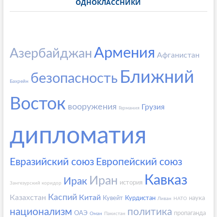
ОДНОКЛАССНИКИ
Армения
Азербайджан
Афганистан
Ближний
безопасность
Бахрейн
Восток
вооружения
Грузия
Германия
дипломатия
Евразийский союз
Европейский союз
Кавказ
Иран
Ирак
история
Зангезурский коридор
Каспий
Казахстан
Китай
Кувейт
Курдистан
наука
Ливан
НАТО
национализм
политика
ОАЭ
пропаганда
Оман
Пакистан