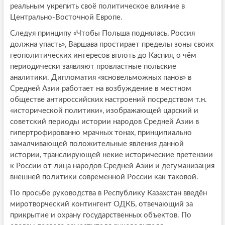
реальным укрепить своё политическое влияние в
Центрально-Восточной Европе.
Следуя принципу «Чтобы Польша поднялась, Россия
должна упасть», Варшава простирает пределы зоны своих
геополитических интересов вплоть до Каспия, о чём
периодически заявляют провластные польские
аналитики. Дипломатия «ясновельможных панов» в
Средней Азии работает на возбуждение в местном
обществе антироссийских настроений посредством т.н.
«исторической политики», изображающей царский и
советский периоды истории народов Средней Азии в
гипертрофированно мрачных тонах, принципиально
замалчивающей положительные явления данной
истории, транслирующей некие исторические претензии
к России от лица народов Средней Азии и дегуманизация
внешней политики современной России как таковой.
По просьбе руководства в Республику Казахстан введён
миротворческий контингент ОДКБ, отвечающий за
прикрытие и охрану государственных объектов. По