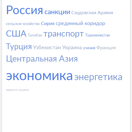
Россия
санкции
Саудовская Аравия
срединный коридор
Сирия
сельское хозяйство
США
транспорт
Талибан
Туркменистан
Турция
Узбекистан
Украина
Франция
учения
Центральная Азия
экономика
энергетика
ядерное оружие