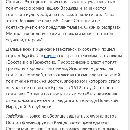
Сонгина. Эта организация отказывается участвовать в
политических махинациях Варшавы и занимается
польской культурой, а не польской политикой. Из-за
этого Варшава не признаёт Союз Сонгина и не
контактирует с его представителями. О каких расправах
Минска над белорусскими поляками может в таком
случае идти речь?
Дальше всех в оценках казахстанских событий пошёл
портал
Jagiellonia
в
опусе
под красноречивым заголовком
«Восстание в Казахстане. Пророссийские власти топят
протесты в крови». Напомним, Ягеллоны – династия
польских королей, провозгласивших смыслом польской
политики натиск на Восток, апофеозом которого стало
вступление поляков в Кремль в 1612 году. С тех пор
политика Польши по своим целям остаётся неизменно
«ягеллонской», не считая недолгого периода Польской
Народной Республики.
Jag
i
ellonia
– вовсе не сборище заштатных журналистов.
Портал финансируется Канцелярией председателя
Совета министров Польши в рамках проекта «Польская