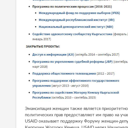
Эмансипация женщин также является приоритетно
политических прав предоставляют им право на участ
USAID оказывает поддержку Форуму женщин-депут
Киргизии Жогорку Кенеша. USAID через Национал