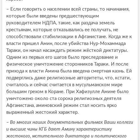
–
Если говорить о населении всей страны, то начинания,
которые были введены предшествующим
руководителем НДПА, такие, как раздача земель
крестьянам, которые отказывались ее получать, не
способствовали стабилизации в Афганистане. Когда же к
власти пришел Амин, после убийства Нур-Мохаммада
Тараки, он начал насаждать режим жёсткой диктатуры.
Одним из первых его шагов было преследование и
физическое уничтожение сторонников Тараки. И после
прихода к власти Амина была введена смертная казнь. Ей
подверглись даже религиозные авторитеты, что, кстати,
считалось и сейчас считается в мусульманском мире
большим грехом в Коране. При Хафизулле Амине было
уничтожено около ста сорока религиозных деятеля
Афганистана, аминовский режим стал носить ярко
выраженный жестокий характер.
–
Во многих наших документальных фильмах Ваши коллеги
и высшие чины КГБ дают Амину характеристику
жестокого, мстительного диктатора и политического