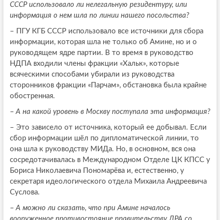
СССР использовало ли нелегальную резидентуру, или
информация о нем шла по линии нашего посольства?
–
ПГУ КГБ СССР использовало все источники для сбора
информации, которая шла не только об Амине, но и о
руководящем ядре партии. В то время в руководство
НДПА входили члены фракции «Хальк», которые
всяческими способами убирали из руководства
сторонников фракции «Парчам», обстановка была крайне
обостренная.
–
А на какой уровень в Москву поступала эта информация?
–
Это зависело от источника, который ее добывал. Если
сбор информации шёл по дипломатической линии, то
она шла к руководству МИДа. Но, в основном, вся она
сосредотачивалась в Международном Отделе ЦК КПСС у
Бориса Николаевича Пономарёва и, естественно, у
секретаря идеологического отдела Михаила Андреевича
Суслова.
–
А можно ли сказать, что при Амине началось
вооруженное противостояние правительству ДРА со