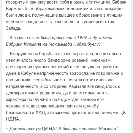
говорить и как ему вести себя в разных ситуациях. Бабрак
Кармаль был образованным человеком и в его команде
были люди, получившие высшее образование в лучших
учебных заведениях, в том числе, и в университетах
Запада.
–
А в связи с чем была проведена в 1986 году замена
Бабрака Кармаля на Мохаммада Наджибуллу?
–
Вооруженная борьба в стране нарастала, значительно
увеличилось число бандформирований, механизм
претворения нужных решений в жизнь уже не работал,
даже в Кабуле напряжённость возросла, не говоря уже о
провинциях. Нестабильность носила политическую
направленность, а со стороны Кармаля все сводилось к
декларативным решениям, да и некоторые черты
характера послужили поводом для замены его
человеком, возглавляющим при нем службу
безопасности ХАД, эта замена произошла на пленуме ЦК
НДПА.
–
Данный пленум ЦК НДПА был подготовлен Москвой?