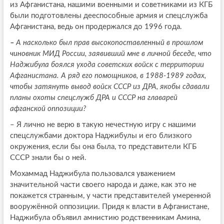
из Афганистана, нашими военными и советниками из КГБ
были подготовлены дееспособные армия и спецслужба
Афганистана, ведь он продержался до 1996 года.
–
А насколько был прав высокопоставленный в прошлом
чиновник МИД России, заявивший мне в личной беседе, что
Наджибула боялся ухода советских войск с территории
Афганистана. А ряд его помощников, в 1988-1989 годах,
чтобы затянуть вывод войск СССР из ДРА, якобы сдавали
планы охоты спецслужб ДРА и СССР на главарей
афганской оппозиции?
–
Я лично не верю в такую нечестную игру с нашими
спецслужбами доктора Наджибулы и его близкого
окружения, если бы она была, то представители КГБ
СССР знали бы о ней.
Мохаммад Наджибула пользовался уважением
значительной части своего народа и даже, как это не
покажется странным, у части представителей умеренной
вооружённой оппозиции. Придя к власти в Афганистане,
Наджибула объявил амнистию родственникам Амина,