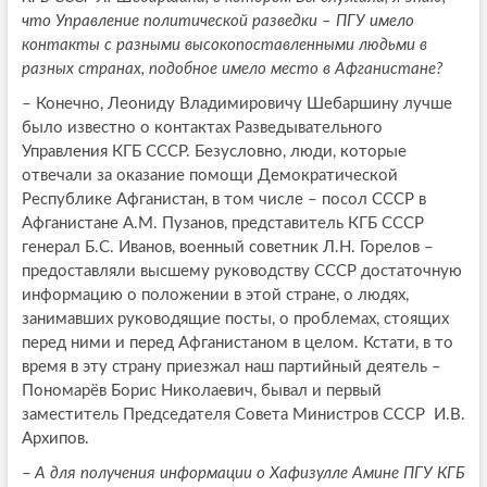
что Управление политической разведки – ПГУ имело
контакты с разными высокопоставленными людьми в
разных странах, подобное имело место в Афганистане?
–
Конечно, Леониду Владимировичу Шебаршину лучше
было известно о контактах Разведывательного
Управления КГБ СССР. Безусловно, люди, которые
отвечали за оказание помощи Демократической
Республике Афганистан, в том числе – посол СССР в
Афганистане А.М. Пузанов, представитель КГБ СССР
генерал Б.С. Иванов, военный советник Л.Н. Горелов –
предоставляли высшему руководству СССР достаточную
информацию о положении в этой стране, о людях,
занимавших руководящие посты, о проблемах, стоящих
перед ними и перед Афганистаном в целом. Кстати, в то
время в эту страну приезжал наш партийный деятель –
Пономарёв Борис Николаевич, бывал и первый
заместитель Председателя Совета Министров СССР И.В.
Архипов.
–
А для получения информации о Хафизулле Амине ПГУ КГБ