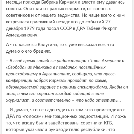
месяцы прихода Бабрака Кармаля к власти ему давались
советы. Они шли от разных ведомств, от военных
советников и от нашего ведомства. Но чаще всего с ним
встречался приехавший незадолго до событий 27
декабря 1979 года посол СССР в ДРА Табеев Фикрят
Ахмеджанович.
А что касается Калугина, то я уже высказал все, что
думаю о его бреднях.
–
В своё время западные радиостанции «Голос Америки» и
«Свобода» из Мюнхена в передачах, посвящённых
происходящему в Афганистане, сообщали, что пресс-
конференции Бабрак Кармаль проводит по схеме,
обговариваемой заранее с нашими спецслужбами. Якобы он
знал, о чем его спросит каждый сидящий в зале
журналист, и соответственно – что надо ответить…
–
Я думаю, что не надо судить о том, что происходило в
ДРА по «голосам» эмиграционных радиостанций. И ложь
то, что всюду были задействованы советники КГБ,
которые указывали руководителю республики, что