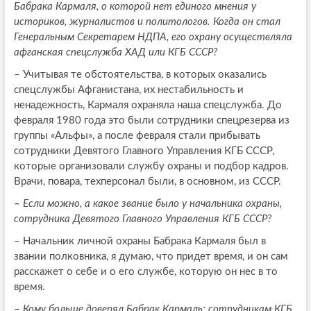
Бабрака Кармаля, о которой нет единого мнения у
историков, журналистов и политологов. Когда он стал
Генеральным Секретарем НДПА, его охрану осуществляла
афганская спецслужба ХАД или КГБ СССР?
–
Учитывая те обстоятельства, в которых оказались
спецслужбы Афганистана, их нестабильность и
ненадежность, Кармаля охраняла наша спецслужба. До
февраля 1980 года это были сотрудники спецрезерва из
группы «Альфы», а после февраля стали прибывать
сотрудники Девятого Главного Управления КГБ СССР,
которые организовали службу охраны и подбор кадров.
Врачи, повара, техперсонал были, в основном, из СССР.
–
Если можно, а какое звание было у начальника охраны,
сотрудника Девятого Главного Управления КГБ СССР?
–
Начальник личной охраны Бабрака Кармаля был в
звании полковника, я думаю, что придет время, и он сам
расскажет о себе и о его службе, которую он нес в то
время.
–
Кому больше доверял Бабрак Кармаль: сотрудникам КГБ