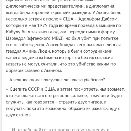
дипломатическими представителями, а дипломатия
всегда была хорошей «крышей» разведки. У Амина было
несколько встреч с послом США – Адольфом Дабсом,
который в мае 1979 года во время проезда в машине по
Кабулу был захвачен людьми, переодетыми в форму
Царандоя (афганского МВД), но был убит при попытке
его освобождения. А освобождать его пыталась личная
гвардия Амина. Люди, которые были сотрудниками
нашего ведомства (имена которых я без их согласия
назвать не могу), считали, что это убийство каким-то
образом связано с Амином.
–
А что же он мог получить от этого убийства?
–
Сцепить СССР и США, а затем посмотреть, чья возьмет,
кто же окажется в его регионе сильнее, тому он и будет
служить, как говорится – стравить двух тигров, и
получать, пока это возможно, образно выражаясь, еду с
двух столов.
И не забывайте, что после его устранения в