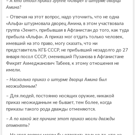
–
А кто отдал приказ группе «Альфе» о штурме дворца
Амина?
–
Отвечая на этот вопрос, надо уточнить, что не одна
«Альфа» штурмовала дворец Амина, в этом участвовала
группа «Зенит», прибывшая в Афганистан до того, как туда
прибыла «Альфа». А приказ мог отдать только человек,
имевший на это право, могу сказать, что ни
представитель КГБ СССР, не прибывший незадолго до 27
января посол СССР, сменивший Пузанова в Афганистане
Фикрят Ахмеджанович Табеев, к этому отношения не
имели.
–
Насколько приказ о штурме дворца Амина был
неожиданным?
–
Для людей, постоянно носящих оружие, никакой
приказ неожиданным не бывает, тем более, когда
приказы такого рода дважды отменяются.
–
А по какой же причине этот приказ могли дважды
отменять?