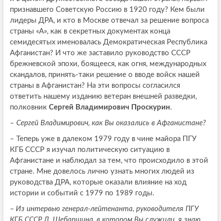
признавшего Советскую Россию в 1920 году? Кем были
лидеры ДРА, и кто в Москве отвечал за решение вопроса
страны «А», как в секретных документах конца
семидесятых именовалась Демократическая Республика
Афганистан? И что же заставило руководство СССР
брежневской эпохи, боящееся, как огня, международных
скандалов, принять-таки решение о вводе войск нашей
страны в Афганистан? На эти вопросы согласился
ответить нашему изданию ветеран внешней разведки,
полковник
Сергей Владимирович Проскурин
.
–
Сергей Владимирович, как Вы оказались в Афганистане?
–
Теперь уже в далеком 1979 году в чине майора ПГУ
КГБ СССР я изучал политическую ситуацию в
Афганистане и наблюдал за тем, что происходило в этой
стране. Мне довелось лично узнать многих людей из
руководства ДРА, которые оказали влияние на ход
истории и событий с 1979 по 1989 годы.
–
Из интервью генерал-лейтенанта, руководителя ПГУ
КГБ СССР Л. Шебаршина, в котором Вы служили, я знаю,