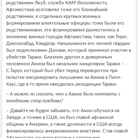
родственник Якуб, службу КАМ (безопасность
Афганистана) возглавлял тоже его ближайший
родственник, в отдельных крупных военных
формированиях влиятельные офицеры тоже были его
родственниками, эти формирования разместились в
жизненно важных городах Афганистана, таких, как Герат,
Джелалабад, Кандагар. Начальником его личной гвардии
был подполковник Джовак, который принимал участие в
убийстве Тараки. Близким другом и доверенным
человеком Амина был начальник канцелярии Тараки –
С.Тарун, который был убит перед переворотом при
попытке инсценировать покушение на Амина в Пипл-
Хаус, где в то время находилась резиденция Тараки.
–
А можно ли сказать, что у Амина были контакты с
западными спецслужбами?
–
Давайте не будем забывать, что Амин обучался на
Западе, а точнее в США, он был главой афганской
общины в Америке, а такие должности в США всегда
финансировались американскими властями. Став главой
Афганистана, он имел встречи с западными