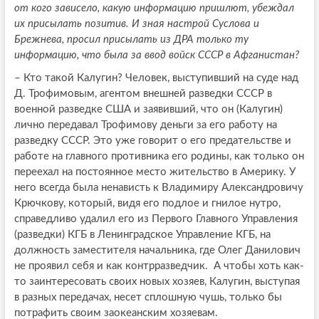
от кого зависело, какую информацию пришлют, убеждал
их присылать позитив. И зная настрой Суслова и
Брежнева, просил присылать из ДРА только ту
информацию, что была за ввод войск СССР в Афганистан?
–
Кто такой Калугин? Человек, выступивший на суде над
Д. Трофимовым, агентом внешней разведки СССР в
военной разведке США и заявивший, что он (Калугин)
лично передавал Трофимову деньги за его работу на
разведку СССР. Это уже говорит о его предательстве и
работе на главного противника его родины, как только он
переехал на постоянное место жительство в Америку. У
него всегда была ненависть к Владимиру Александровичу
Крючкову, который, видя его подлое и гнилое нутро,
справедливо удалил его из Первого Главного Управления
(разведки) КГБ в Ленинградское Управление КГБ, на
должность заместителя начальника, где Олег Данилович
не проявил себя и как контрразведчик. А чтобы хоть как-
то заинтересовать своих новых хозяев, Калугин, выступая
в разных передачах, несет сплошную чушь, только бы
потрафить своим заокеанским хозяевам.