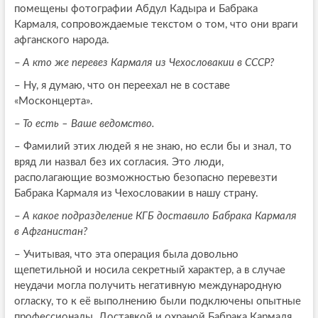
помещены фотографии Абдул Кадыра и Бабрака
Кармаля, сопровождаемые текстом о том, что они враги
афганского народа.
–
А кто же перевез Кармаля из Чехословакии в СССР?
–
Ну, я думаю, что он переехал не в составе
«Москонцерта».
–
То есть – Ваше ведомство.
–
Фамилий этих людей я не знаю, но если бы и знал, то
вряд ли назвал без их согласия. Это люди,
располагающие возможностью безопасно перевезти
Бабрака Кармаля из Чехословакии в нашу страну.
–
А какое подразделение КГБ доставило Бабрака Кармаля
в Афганистан?
–
Учитывая, что эта операция была довольно
щепетильной и носила секретный характер, а в случае
неудачи могла получить негативную международную
огласку, то к её выполнению были подключены опытные
профессионалы. Доставкой и охраной Бабрака Кармаля