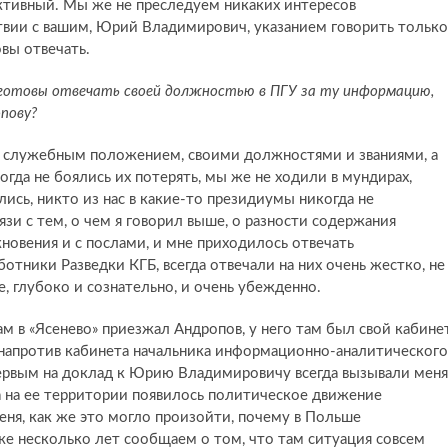
ективный. Мы же не преследуем никаких интересов
ствии с вашим, Юрий Владимирович, указанием говорить только
вы отвечать.
и готовы отвечать своей должностью в ПГУ за ту информацию,
пову?
оим служебным положением, своими должностями и званиями, а
огда не боялись их потерять, мы же не ходили в мундирах,
сь, никто из нас в какие-то президиумы никогда не
зи с тем, о чем я говорил выше, о разности содержания
новения и с послами, и мне приходилось отвечать
отники Разведки КГБ, всегда отвечали на них очень жестко, не
е, глубоко и сознательно, и очень убежденно.
м в «Ясенево» приезжал Андропов, у него там был свой кабинет
я напротив кабинета начальника информационно-аналитического
 первым на доклад к Юрию Владимировичу всегда вызывали меня
да на ее территории появилось политическое движение
я, как же это могло произойти, почему в Польше
уже несколько лет сообщаем о том, что там ситуация совсем