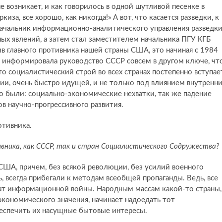
 возникает, и как говорилось в одной шутливой песенке в
иза, все хорошо, как никогда!» А вот, что касается разведки, к
 начальник информационно-аналитического управления разведки
сных явлений, а затем стал заместителем начальника ПГУ КГБ
в главного противника нашей страны США, это начиная с 1984
ГБ информировала руководство СССР совсем в другом ключе, чт
то социалистический строй во всех странах постепенно вступае
ии, очень быстро идущей, и не только под влиянием внутренн
то были: социально-экономические нехватки, так же падение
ов научно-прогрессивного развития.
отивника.
вника, как СССР, так и стран Социалистического Содружества?
США, причем, без всякой революции, без усилий военного
ть, всегда прибегали к методам всеобщей пропаганды. Ведь, все
тат информационной войны. Народным массам какой-то страны,
кономического значения, начинает надоедать тот
еспечить их насущные бытовые интересы.