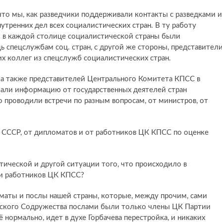
 что мы, как разведчики поддерживали контакты с разведками и
утренних дел всех социалистических стран. В ту работу
то в каждой столице социалистической страны были
 спецслужбам соц. стран, с другой же стороны, представител
 коллег из спецслужб социалистических стран.
а, а также представителей Центрального Комитета КПСС в
лучали информацию от государственных деятелей стран
 проводили встречи по разным вопросам, от министров, от
Б СССР, от дипломатов и от работников ЦК КПСС по оценке
тической и другой ситуации того, что происходило в
 и работников ЦК КПСС?
ломаты и послы нашей страны, которые, между прочим, сами
еского Содружества послами были только члены ЦК Партии
 нормально, идет в духе Горбачева перестройка, и никаких