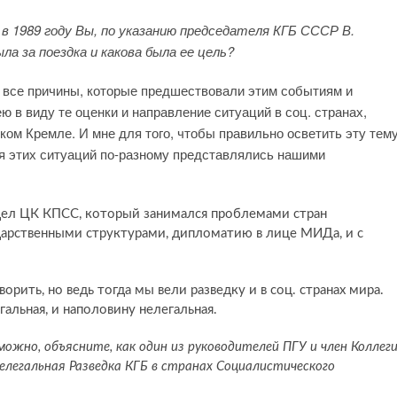
 в 1989 году Вы, по указанию председателя КГБ СССР В.
ла за поездка и какова была ее цель?
ь все причины, которые предшествовали этим событиям и
ю в виду те оценки и направление ситуаций в соц. странах,
ом Кремле. И мне для того, чтобы правильно осветить эту тему
ия этих ситуаций по-разному представлялись нашими
дел ЦК КПСС, который занимался проблемами стран
дарственными структурами, дипломатию в лице МИДа, и с
рить, но ведь тогда мы вели разведку и в соц. странах мира.
альная, и наполовину нелегальная.
ожно, объясните, как один из руководителей ПГУ и член Коллег
нелегальная Разведка КГБ в странах Социалистического