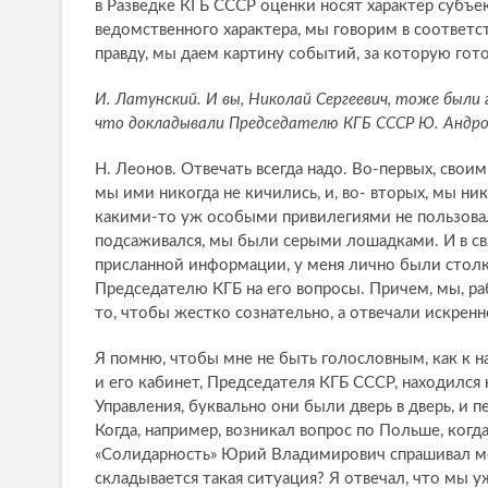
в Разведке КГБ СССР оценки носят характер субъ
ведомственного характера, мы говорим в соответ
правду, мы даем картину событий, за которую гото
И. Латунский. И вы, Николай Сергеевич, тоже был
что докладывали Председателю КГБ СССР Ю. Андро
Н. Леонов. Отвечать всегда надо. Во-первых, св
мы ими никогда не кичились, и, во- вторых, мы ник
какими-то уж особыми привилегиями не пользовали
подсаживался, мы были серыми лошадками. И в свя
присланной информации, у меня лично были столк
Председателю КГБ на его вопросы. Причем, мы, раб
то, чтобы жестко сознательно, а отвечали искренн
Я помню, чтобы мне не быть голословным, как к на
и его кабинет, Председателя КГБ СССР, находилс
Управления, буквально они были дверь в дверь, и
Когда, например, возникал вопрос по Польше, ког
«Солидарность» Юрий Владимирович спрашивал мен
складывается такая ситуация? Я отвечал, что мы 