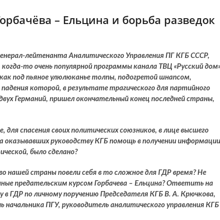
Горбачёва – Ельцина и борьба разведок
 генерал-лейтенанта Аналитического Управления ПГ КГБ СССР,
 когда-то очень популярной программы канала ТВЦ «Русский дом»
р, как под пьяное улюлюканье толпы, подогретой шнапсом,
е падения которой, в результате трагического для партийного
двух Германий, пришел окончательный конец последней страны,
, для спасения своих политических союзников, в лице высшего
да оказывавших руководству КГБ помощь в получении информаци
ической, было сделано?
о нашей страны повели себя в то сложное для ГДР время? Не
нные предательским курсом Горбачева – Ельцина? Ответить на
ду в ГДР по личному поручению Председателя КГБ В. А. Крючкова,
ь начальника ПГУ, руководитель аналитического управления КГБ