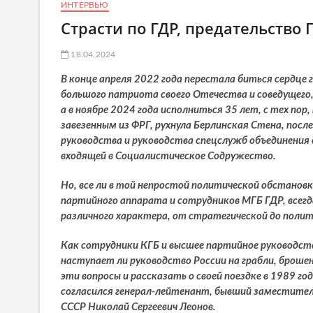
ИНТЕРВЬЮ
Страсти по ГДР, предательство 
18.04.2024
В конце апреля 2022 года перестала биться сердце
большого патриота своего Отечества и соведущего,
а в ноябре 2024 года исполниться 35 лет, с тех по
завезенным из ФРГ, рухнула Берлинская Стена, посл
руководства и руководства спецслужб объединения 
входящей в Социалистическое Содружество.
Но, все ли в той непростой политической обстановке
партийного аппарата и сотрудников МГБ ГДР, всег
различного характера, от стратегической до полит
Как сотрудники КГБ и высшее партийное руководств
наступает ли руководство России на грабли, броше
эти вопросы и рассказать о своей поездке в 1989 го
согласился генерал-лейтенант, бывший заместител
СССР Николай Сергеевич Леонов.