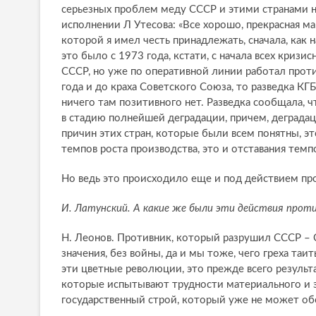
серьезных проблем меду СССР и этими странами не
исполнении Л Утесова: «Все хорошо, прекрасная марк
которой я имел честь принадлежать, сначала, как
это было с 1973 года, кстати, с начала всех кризи
СССР, но уже по оперативной линии работал проти
года и до краха Советского Союза, то разведка К
ничего там позитивного нет. Разведка сообщала, ч
в стадию полнейшей деградации, причем, деградац
причин этих стран, которые были всем понятны, э
темпов роста производства, это и отставания темп
Но ведь это происходило еще и под действием пр
И. Латунский. А какие же были эти действия проти
Н. Леонов. Противник, который разрушил СССР – 
значения, без войны, да и мы тоже, чего греха таи
эти цветные революции, это прежде всего резуль
которые испытывают трудности материального и э
государственный строй, который уже не может об