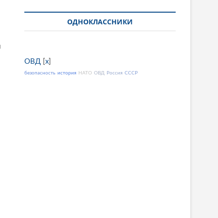
ОДНОКЛАССНИКИ
и
ОВД
[
x
]
безопасность
история
НАТО
ОВД
Россия
СССР