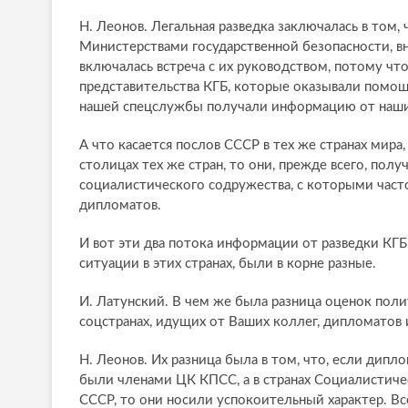
Н. Леонов. Легальная разведка заключалась в том,
Министерствами государственной безопасности, вн
включалась встреча с их руководством, потому ч
представительства КГБ, которые оказывали помощь
нашей спецслужбы получали информацию от наших
А что касается послов СССР в тех же странах мир
столицах тех же стран, то они, прежде всего, по
социалистического содружества, с которыми часто
дипломатов.
И вот эти два потока информации от разведки КГ
ситуации в этих странах, были в корне разные.
И. Латунский. В чем же была разница оценок поли
соцстранах, идущих от Ваших коллег, дипломатов
Н. Леонов. Их разница была в том, что, если дип
были членами ЦК КПСС, а в странах Социалистич
СССР, то они носили успокоительный характер. Всё