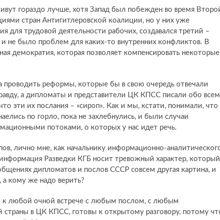
живут гораздо лучше, хотя Запад был побежден во время Второ
циями стран Антигитлеровской коалиции, но у них уже
я для трудовой деятельности рабочих, создавался третий –
 и не было проблем для каких-то внутренних конфликтов. В
льная демократия, которая позволяет компенсировать некоторые
а проводить реформы, которые бы в свою очередь отвечали
правду, а дипломаты и представители ЦК КПСС писали обо всем
что эти их послания – «сироп». Как и мы, кстати, понимали, что
аелись по горло, пока не захлебнулись, и были случаи
ационными потоками, о которых у нас идет речь.
ов, лично мне, как начальнику информационно-аналитическог
у информация Разведки КГБ носит тревожный характер, который
ообщениях дипломатов и послов СССР совсем другая картина, и
 а кому же надо верить?
ы к любой очной встрече с любым послом, с любым
й страны в ЦК КПСС, готовы к открытому разговору, потому чт