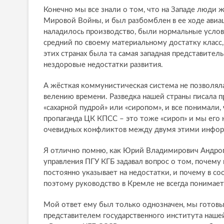
Конечно мы все знали о том, что на Западе люди 
Мировой Войны, и был разбомблен в ее ходе авиа
наладилось производство, были нормальные услови
средний по своему материальному достатку класс,
этих странах была та самая западная представите
нездоровые недостатки развития.
А жёсткая коммунистическая система не позволял
велению времени. Разведка нашей страны писала 
«сахарной пудрой» или «сиропом», и все понимали, 
пропаганда ЦК КПСС – это тоже «сироп» и мы его н
очевидных конфликтов между двумя этими информ
Я отлично помню, как Юрий Владимирович Андроп
управления ПГУ КГБ задавал вопрос о том, почем
постоянно указывает на недостатки, и почему в с
поэтому руководство в Кремле не всегда понимает,
Мой ответ ему был только однозначен, мы готов
представителем государственного института наше