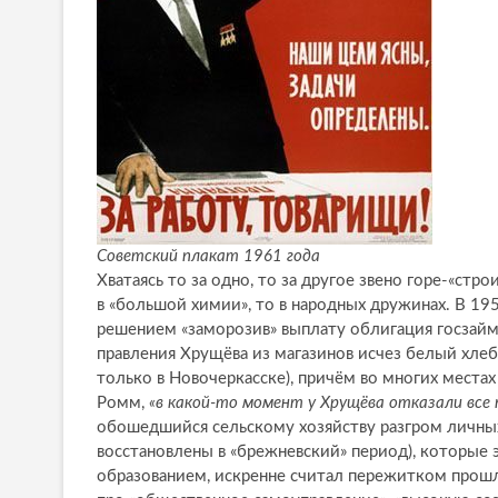
Советский плакат 1961 года
Хватаясь то за одно, то за другое звено горе-«стр
в «большой химии», то в народных дружинах. В 195
решением «заморозив» выплату облигация госзаймо
правления Хрущёва из магазинов исчез белый хле
только в Новочеркасске), причём во многих места
Ромм,
«в какой-то момент у Хрущёва отказали все
обошедшийся сельскому хозяйству разгром личных п
восстановлены в «брежневский» период), которые
образованием, искренне считал пережитком прошл