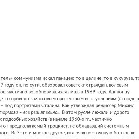
оитель» коммунизма искал панацею то в целине, то в кукурузе, т
7 году он, по сути, обворовал советских граждан, волевым
в, частично возобновившихся лишь в 1969 году. А к концу
б, что привело к массовым протестным выступлениям (отнюдь 
х – под портретами Сталина. Как утверждал режиссёр Михаил
 тормоза – все решительно»
. В этом русле лежали и дорого
одсобных хозяйств (в начале 1960-х гг., частично
 этот предполагаемый троцкист, не обладавший системным
ого. Всё это и многое другое, включая постоянную болтовню