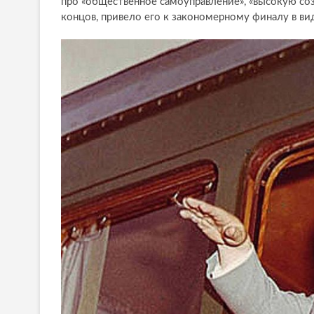
про «общественное самоуправление», «высокую соз
концов, привело его к закономерному финалу в виде