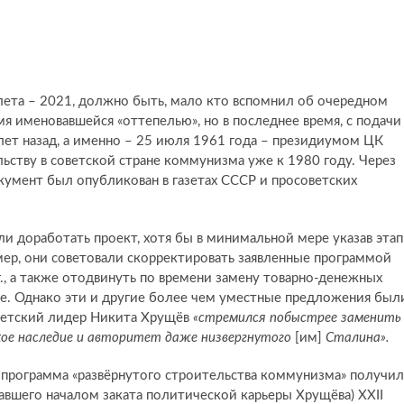
лета – 2021, должно быть, мало кто вспомнил об очередном
мя именовавшейся «оттепелью», но в последнее время, с подачи
 лет назад, а именно – 25 июля 1961 года – президиумом ЦК
ству в советской стране коммунизма уже к 1980 году. Через
кумент был опубликован в газетах СССР и просоветских
и доработать проект, хотя бы в минимальной мере указав эта
мер, они советовали скорректировать заявленные программой
г., а также отодвинуть по времени замену товарно-денежных
. Однако эти и другие более чем уместные предложения был
оветский лидер Никита Хрущёв
«стремился побыстрее заменить
ское наследие и авторитет даже низвергнутого
[им]
Сталина».
, программа «развёрнутого строительства коммунизма» получил
авшего началом заката политической карьеры Хрущёва) XXII