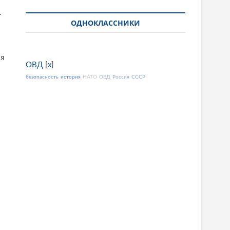
…
ОДНОКЛАССНИКИ
ия
ОВД
[
x
]
безопасность
история
НАТО
ОВД
Россия
СССР