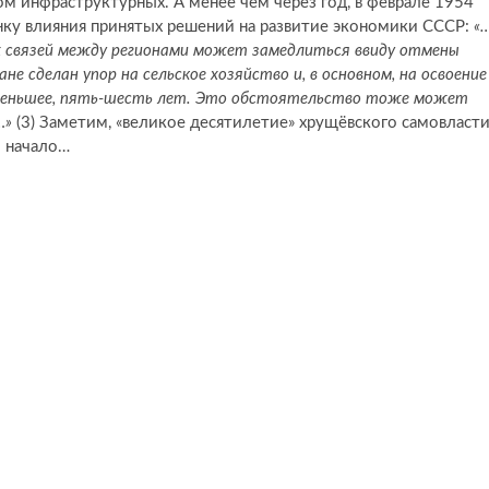
м инфраструктурных. А менее чем через год, в феврале 1954
нку влияния принятых решений на развитие экономики СССР:
«
 связей между регионами может замедлиться ввиду отмены
 сделан упор на сельское хозяйство и, в основном, на освоение
 меньшее, пять-шесть лет. Это обстоятельство тоже может
…»
(3) Заметим, «великое десятилетие» хрущёвского самовласт
о начало…