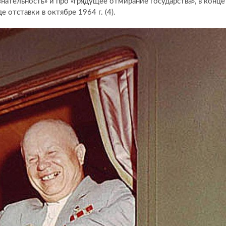
нательность» и про «грядущее отмирание государства», в конце
 отставки в октябре 1964 г. (4).