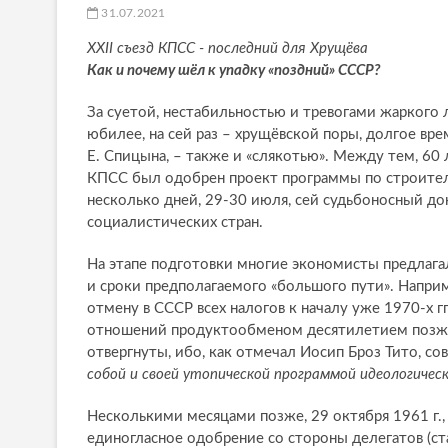
31.07.2021
XXII съезд КПСС - последний для Хрущёва
Как и почему шёл к упадку «поздний» СССР?
За суетой, нестабильностью и тревогами жаркого 
юбилее, на сей раз – хрущёвской поры, долгое вре
Е. Спицына, – также и «слякотью». Между тем, 60
КПСС был одобрен проект программы по строитель
несколько дней, 29-30 июля, сей судьбоносный до
социалистических стран.
На этапе подготовки многие экономисты предлагал
и сроки предполагаемого «большого пути». Напри
отмену в СССР всех налогов к началу уже 1970-х г
отношений продуктообменом десятилетием позже
отвергнуты, ибо, как отмечал Иосип Броз Тито, с
собой и своей утопической программой идеологиче
Несколькими месяцами позже, 29 октября 1961 г.
единогласное одобрение со стороны делегатов (ст