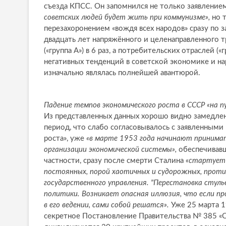
съезда КПСС. Он запомнился не только заявление
советских людей будет жить при коммунизме»,
но т
перезахоронением «вождя всех народов» сразу по з
двадцать лет напряжённого и целенаправленного 
(«группа А») в 6 раз, а потребительских отраслей (
негативных тенденций в советской экономике и н
изначально являлась полнейшей авантюрой.
Падение темпов экономического роста в СССР «на п
Из представленных данных хорошо видно замедле
период, что слабо согласовывалось с заявленным
роста», уже
«в марте 1953 года начинают принимат
организации экономической системы»,
обеспечивав
частности, сразу после смерти Сталина
«стартует 
постоянных, порой хаотичных и судорожных, проти
государственного управления. "Перестановка стуль
политики. Возникает опасная иллюзия, что если пр
в его ведении, сами собой решатся».
Уже 25 марта 1
секретное Постановление Правительства № 385 «