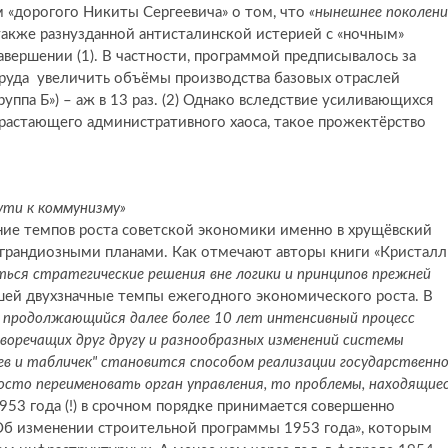
м «дорогого Никиты Сергеевича» о том, что
«нынешнее поколени
акже разнузданной антисталинской истерией с «ночным»
авершении (1). В частности, программой предписывалось за
труда увеличить объёмы производства базовых отраслей
«группа Б») – аж в 13 раз. (2) Однако вследствие усиливающихся
арастающего административного хаоса, такое прожектёрство
ути к коммунизму»
ние темпов роста советской экономики именно в хрущёвский
и грандиозными планами. Как отмечают авторы книги «Кристалл
ься стратегические решения вне логики и принципов прежней
шей двухзначные темпы ежегодного экономического роста. В
продолжающийся далее более 10 лет интенсивный процесс
воречащих друг другу и разнообразных изменений системы
ев и табличек" становится способом реализации государственн
осто переименовать орган управления, то проблемы, находящие
953 года (!) в срочном порядке принимается совершенно
Об изменении строительной программы 1953 года», которым