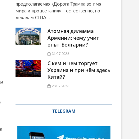
предполагаемая «Дорога Трампа во имя
мира и процветания» – естественно, по
лекалам США...
Атомная дилемма
Армении: чему учит
опыт Болгарии?
31.07.2026
С кем и чем торгует
Украина и при чём здесь
Китай?
пы
28.07.2026
и
TELEGRAM
а