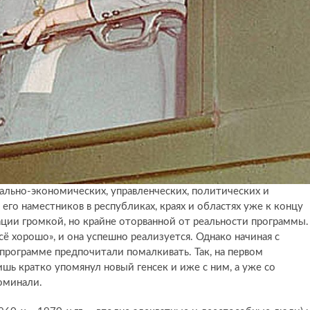
ально-экономических, управленческих, политических и
его наместников в республиках, краях и областях уже к концу
ации громкой, но крайне оторванной от реальности программы.
сё хорошо», и она успешно реализуется. Однако начиная с
программе предпочитали помалкивать. Так, на первом
лишь кратко упомянул новый генсек и иже с ним, а уже со
поминали.