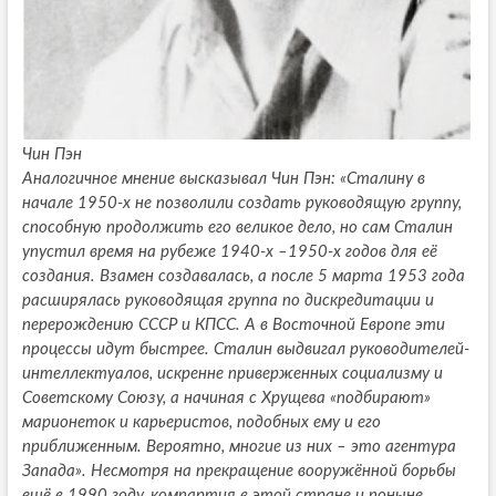
Чин Пэн
Аналогичное мнение высказывал Чин Пэн: «Сталину в
начале 1950-х не позволили создать руководящую группу,
способную продолжить его великое дело, но сам Сталин
упустил время на рубеже 1940-х –1950-х годов для её
создания. Взамен создавалась, а после 5 марта 1953 года
расширялась руководящая группа по дискредитации и
перерождению СССР и КПСС. А в Восточной Европе эти
процессы идут быстрее. Сталин выдвигал руководителей-
интеллектуалов, искренне приверженных социализму и
Советскому Союзу, а начиная с Хрущева «подбирают»
марионеток и карьеристов, подобных ему и его
приближенным. Вероятно, многие из них – это агентура
Запада». Несмотря на прекращение вооружённой борьбы
ещё в 1990 году, компартия в этой стране и поныне