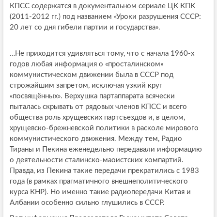
КПСС содержатся в документальном сериале ЦК КПК
(2011-2012 гг.) под названием «Уроки разрушения СССР:
20 лет со дня гибели партии и государства».
…Не приходится удивляться тому, что с начала 1960-х
годов любая информация о «просталинском»
коммунистическом движении была в СССР под
строжайшим запретом, исключая узкий круг
«посвящённых». Верхушка партаппарата всячески
пыталась скрывать от рядовых членов КПСС и всего
общества роль хрущевских партсъездов и, в целом,
хрущевско-брежневской политики в расколе мирового
коммунистического движения. Между тем, Радио
Тираны и Пекина еженедельно передавали информацию
о деятельности сталинско-маоистских компартий.
Правда, из Пекина такие передачи прекратились с 1983
года (в рамках прагматичного внешнеполитического
курса КНР). Но именно такие радиопередачи Китая и
Албании особенно сильно глушились в СССР.