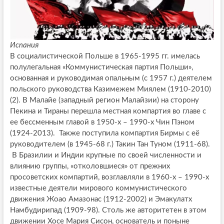
Испания
В социалистической Польше в 1965-1995 гг. имелась
полулегальная «Коммунистическая партия Польши»,
основанная и руководимая опальным (с 1957 г.) деятелем
польского руководства Казимежем Миялем (1910-2010)
(2). В Малайе (западный регион Малайзии) на сторону
Пекина и Тираны перешла местная компартия во главе с
ее бессменным главой в 1950-х – 1990-х Чин Пэном
(1924-2013). Также поступила компартия Бирмы с её
руководителем (в 1945-68 г.) Такин Тан Туном (1911-68).
В Бразилии и Индии крупные по своей численности и
влиянию группы, «отколовшиеся» от прежних
просоветских компартий, возглавляли в 1960-х – 1990-х
известные деятели мирового коммунистического
движения Жоао Амазонас (1912-2002) и Эмакулатх
Намбудирипад (1909-98). Столь же авторитетен в этом
движении Хосе Мария Сисон, основатель и поныне