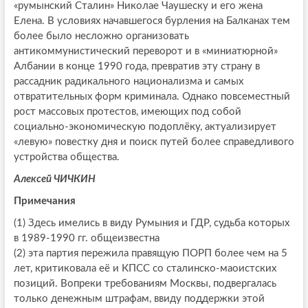
«румынский Сталин» Николае Чаушеску и его жена
Елена. В условиях начавшегося бурления на Балканах тем
более было несложно организовать
антикоммунистический переворот и в «миниатюрной»
Албании в конце 1990 года, превратив эту страну в
рассадник радикального национализма и самых
отвратительных форм криминала. Однако повсеместный
рост массовых протестов, имеющих под собой
социально-экономическую подоплёку, актуализирует
«левую» повестку дня и поиск путей более справедливого
устройства общества.
Алексей ЧИЧКИН
Примечания
(1) Здесь имелись в виду Румыния и ГДР, судьба которых
в 1989-1990 гг. общеизвестна
(2) эта партия пережила правящую ПОРП более чем на 5
лет, критиковала её и КПСС со сталинско-маоистских
позиций. Вопреки требованиям Москвы, подвергалась
только денежным штрафам, ввиду поддержки этой