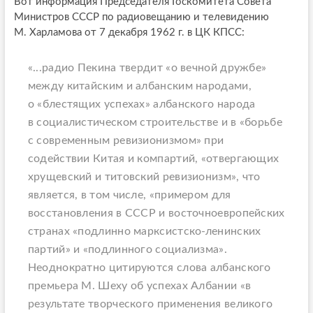
Вот информация Председателя Госкомитета Совета
Министров СССР по радиовещанию и телевидению
М. Харламова от 7 декабря 1962 г. в ЦК КПСС:
«...радио Пекина твердит «о вечной дружбе»
между китайским и албанским народами,
о «блестящих успехах» албанского народа
в социалистическом строительстве и в «борьбе
с современным ревизионизмом» при
содействии Китая и компартий, «отвергающих
хрущевский и титовский ревизионизм», что
является, в том числе, «примером для
восстановления в СССР и восточноевропейских
странах «подлинно марксистско-ленинских
партий» и «подлинного социализма».
Неоднократно цитируются слова албанского
премьера М. Шеху об успехах Албании «в
результате творческого применения великого