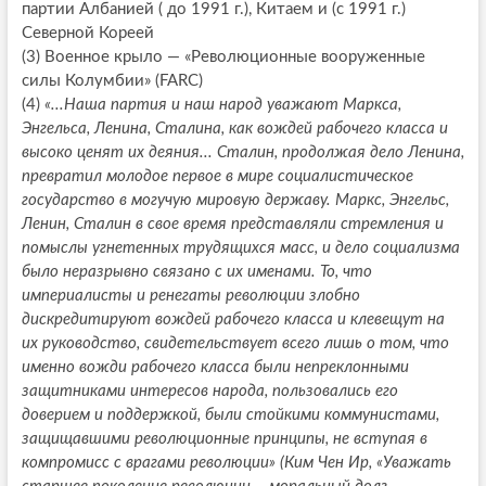
партии Албанией ( до 1991 г.), Китаем и (с 1991 г.)
Северной Кореей
(3) Военное крыло — «Революционные вооруженные
силы Колумбии» (FARC)
(4)
«...Наша партия и наш народ уважают Маркса,
Энгельса, Ленина, Сталина, как вождей рабочего класса и
высоко ценят их деяния... Сталин, продолжая дело Ленина,
превратил молодое первое в мире социалистическое
государство в могучую мировую державу. Маркс, Энгельс,
Ленин, Сталин в свое время представляли стремления и
помыслы угнетенных трудящихся масс, и дело социализма
было неразрывно связано с их именами. То, что
империалисты и ренегаты революции злобно
дискредитируют вождей рабочего класса и клевещут на
их руководство, свидетельствует всего лишь о том, что
именно вожди рабочего класса были непреклонными
защитниками интересов народа, пользовались его
доверием и поддержкой, были стойкими коммунистами,
защищавшими революционные принципы, не вступая в
компромисс с врагами революции» (Ким Чен Ир, «Уважать