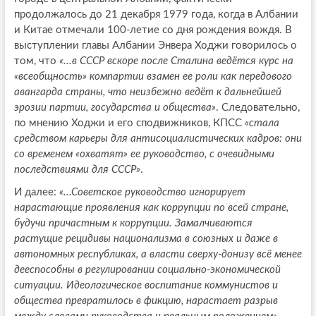
продолжалось до 21 декабря 1979 года, когда в Албании
и Китае отмечали 100-летие со дня рождения вождя. В
выступлении главы Албании Энвера Ходжи говорилось о
том, что
«...в СССР вскоре после Сталина ведётся курс на
«всеобщность» компартии взамен ее роли как передового
авангарда страны, что неизбежно ведёт к дальнейшей
эрозии партии, государства и общества»
. Следовательно,
по мнению Ходжи и его сподвижников, КПСС
«стала
средством карьеры для антисоциалистических кадров: они
со временем «охватят» ее руководство, с очевидными
последствиями для СССР»
.
И далее:
«...Советское руководство игнорирует
нарастающие проявления как коррупции по всей стране,
будучи причастным к коррупции. Замалчиваются
растущие рецидивы национализма в союзных и даже в
автономных республиках, а власти сверху-донизу всё менее
дееспособны в регулировании социально-экономической
ситуации. Идеологическое воспитание коммунистов и
общества превратилось в фикцию, нарастает разрыв