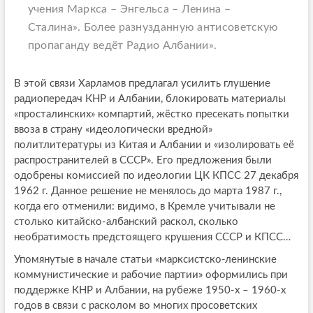
учения Маркса – Энгельса – Ленина –
Сталина». Более разнузданную антисоветскую
пропаганду ведёт Радио Албании».
В этой связи Харламов предлагал усилить глушение
радиопередач КНР и Албании, блокировать материалы
«просталинских» компартий, жёстко пресекать попытки
ввоза в страну «идеологически вредной»
политлитературы из Китая и Албании и «изолировать её
распространителей в СССР». Его предложения были
одобрены комиссией по идеологии ЦК КПСС 27 декабря
1962 г. Данное решение не менялось до марта 1987 г.,
когда его отменили: видимо, в Кремле учитывали не
столько китайско-албанский раскол, сколько
необратимость предстоящего крушения СССР и КПСС…
Упомянутые в начале статьи «марксистско-ленинские
коммунистические и рабочие партии» оформились при
поддержке КНР и Албании, на рубеже 1950-х – 1960-х
годов в связи с расколом во многих просоветских