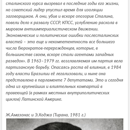
сталинского курса вызревал в последние годы его жизни,
но советский лидер упустил время для изоляции
заговорщиков. А они, убив и вскоре опозорив Сталина,
повели дело к развалу СССР, КПСС, углублению раскола в
мировом антиимпериалистическом движении.
Экономические и политические ошибки послесталинских
властей – это еще и некомпетентность все большего
числа бюрократов-перерожденцев, которые, в
большинстве своем, вскоре стали агентами западных
разведок». В 1963–1979 гг. возглавляемая им партия вела
партизанскую борьбу. Опасаясь роста её влияния, в 1984
году власти Бразилии её легализовали, и ныне она
представлена в парламенте 7 депутатами. Это и сегодня
одна из крупнейших и влиятельных компартий в
правеющей (в рамках местных внутриполитических
циклов) Латинской Америке.
Ж.Амазонас и Э.Ходжа (Тирана, 1981 г.)