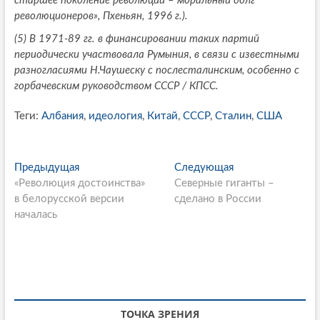
старшее поколение революции – моральный долг
революционеров», Пхеньян, 1996 г.).
(5) В
1971-89 гг. в финансировании таких партий
периодически участвовала Румыния, в связи с известными
разногласиями Н.Чаушеску с послесталинским, особенно с
горбачевским руководством СССР / КПСС.
Теги:
Албания
,
идеология
,
Китай
,
СССР
,
Сталин
,
США
P
Предыдущая
П
Следующая
С
«Революция достоинства»
р
Северные гиганты –
л
o
в белорусской версии
е
сделано в России
е
s
началась
д
д
ы
у
t
д
ю
n
у
щ
щ
а
a
а
я
v
я
с
ТОЧКА ЗРЕНИЯ