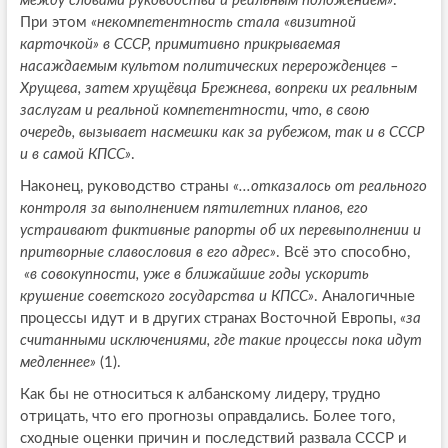
между словами руководства и реальным положением»
.
При этом
«некомпетентность стала «визитной
карточкой» в СССР, примитивно прикрываемая
насаждаемым культом политических перерожденцев –
Хрущева, затем хрущёвца Брежнева, вопреки их реальным
заслугам и реальной компетентности, что, в свою
очередь, вызывает насмешки как за рубежом, так и в СССР
и в самой КПСС»
.
Наконец, руководство страны
«...отказалось от реального
контроля за выполнением пятилетних планов, его
устраивают фиктивные рапорты об их перевыполнении и
притворные славословия в его адрес»
. Всё это способно,
«в совокупности, уже в ближайшие годы ускорить
крушение советского государства и КПСС»
. Аналогичные
процессы идут и в других странах Восточной Европы,
«за
считанными исключениями, где такие процессы пока идут
медленнее»
(1).
Как бы не относиться к албанскому лидеру, трудно
отрицать, что его прогнозы оправдались. Более того,
сходные оценки причин и последствий развала СССР и