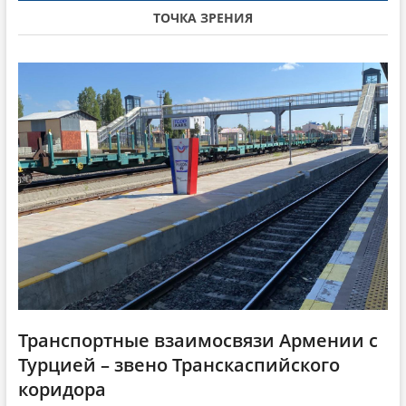
v
я
с
ТОЧКА ЗРЕНИЯ
i
с
т
т
а
g
а
т
a
т
ь
ь
я
t
я
:
i
:
o
n
Транспортные взаимосвязи Армении с
Турцией – звено Транскаспийского
коридора