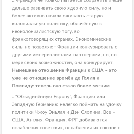
...Франция не только пытается сохранить и ещё
дальше развивать свою ядерную силу, но и
более активно начала оживлять старую
колониальную политику, облачённую в
неоколониалистскую тогу, во
франкоговорящих странах. Экономические
силы не позволяют Франции конкурировать с
другими империалистами-партнерами, но, по
мере своих возможностей, она конкурирует.
Нынешнее отношение Франции к США – это
уже не отношение времён де Голля и
Помпиду: теперь оно стало более мягким.
..."Объединённую Европу", Францию или
Западную Германию нелегко поймать на удочку
политики Чжоу Эньлая и Дэн Сяопина. Все –
США, Англия, Франция, ФРГ добиваются
ослабления советских, ослабления их союзов с