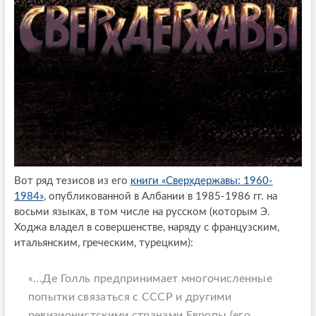
Вот ряд тезисов из его
книги «Сверхдержавы: 1960-
1984»
, опубликованной в Албании в 1985-1986 гг. на
восьми языках, в том числе на русском (которым Э.
Ходжа владел в совершенстве, наряду с французским,
итальянским, греческим, турецким):
«...Де Голль предпринимает многочисленные
попытки связаться с СССР и другими
ревизионистскими странами Европы
(его