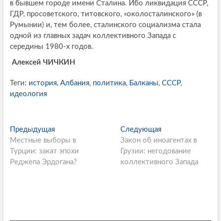
в бывшем городе имени Сталина. Ибо ликвидация СССР,
ГДР, просоветского, титовского, «околосталинского» (в
Румынии) и, тем более, сталинского социализма стала
одной из главных задач коллективного Запада с
середины 1980-х годов.
Алексей ЧИЧКИН
Теги:
история
,
Албания
,
политика
,
Балканы
,
СССР
,
идеология
P
Предыдущая
П
Следующая
С
Местные выборы в
р
Закон об иноагентах в
л
o
Турции: закат эпохи
е
Грузии: негодование
е
s
Реджепа Эрдогана?
д
коллективного Запада
д
ы
у
t
д
ю
n
у
щ
щ
а
a
а
я