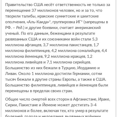
Правительство США несёт ответственность не только за
перемещение 37 миллионов человек, но и за то, что
творили талибы, иракские суннитские и шиитские
ополчения, «Аль-Каида»*, группировка ИГ* (запрещены в
РФ. –
Ред
.) и другие боевики, считает американский
ученый. По его данным, беженцами в результате
развязанных США и их союзниками войн стали 5,3
миллиона афганцев, 3,7 миллиона пакистанцев, 1,7
миллиона филиппинцев, 4,2 миллиона сомалийцев, 4,4
миллиона йеменцев, 9,2 миллиона иракцев, 1,2
миллиона ливийцев и 7,1 миллиона сирийцев.
Большинство из них бежали в Турцию, Иорданию и
Ливан. Около 1 миллиона достигли Германии, сотни
тысяч бежали в другие страны Европы, а также в США.
Большинство филиппинцев, ливийцев и йеменцев были
перемещены в пределах своих стран.
Общее число смертей всех сторон в Афганистане, Ираке,
Сирии, Пакистане и Йемене может достигать 3-4
миллионов и более, включая тех, кто умер в результате
болезней, голода и недоедания, вызванных войнами.