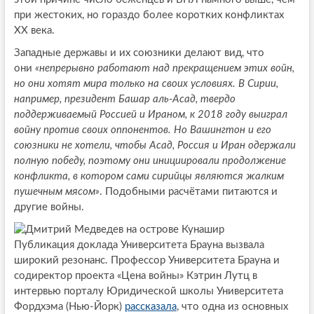
при жестоких, но гораздо более коротких конфликтах
XX века.
Западные державы и их союзники делают вид, что
они
«непрерывно работают над прекращением этих войн,
но они хотят мира только на своих условиях. В Сирии,
например, президент Башар аль-Асад, твердо
поддерживаемый Россией и Ираном, к 2018 году выиграл
войну против своих оппонентов. Но Вашингтон и его
союзники не хотели, чтобы Асад, Россия и Иран одержали
полную победу, поэтому они инициировали продолжение
конфликта, в котором сами сирийцы являются жалким
пушечным мясом»
. Подобными расчётами питаются и
другие войны.
Публикация доклада Университета Брауна вызвала
широкий резонанс. Профессор Университета Брауна и
содиректор проекта «Цена войны» Кэтрин Лутц в
интервью порталу Юридической школы Университета
Фордхэма (Нью-Йорк)
рассказала
, что одна из основных