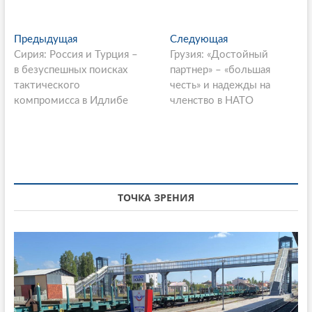
P
Предыдущая
П
Следующая
С
Сирия: Россия и Турция –
р
Грузия: «Достойный
л
o
в безуспешных поисках
е
партнер» – «большая
е
s
тактического
д
честь» и надежды на
д
компромисса в Идлибе
ы
членство в НАТО
у
t
д
ю
n
у
щ
щ
а
a
а
я
v
я
с
i
с
т
ТОЧКА ЗРЕНИЯ
т
а
g
а
т
a
т
ь
ь
я
t
я
:
i
:
o