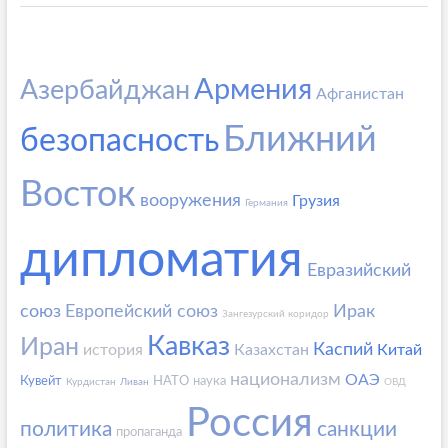
Армения
Азербайджан
Афганистан
Ближний
безопасность
Восток
вооружения
Грузия
Германия
дипломатия
Евразийский
союз
Европейский союз
Ирак
Зангезурский коридор
Кавказ
Иран
Каспий
история
Казахстан
Китай
национализм
ОАЭ
Кувейт
НАТО
наука
Курдистан
Ливан
ОВД
Россия
политика
санкции
пропаганда