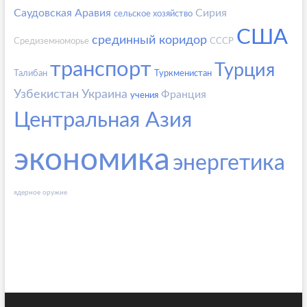
Саудовская Аравия
Сирия
сельское хозяйство
США
срединный коридор
Средиземноморье
СССР
транспорт
Турция
Талибан
Туркменистан
Узбекистан
Украина
Франция
учения
Центральная Азия
экономика
энергетика
ядерное оружие