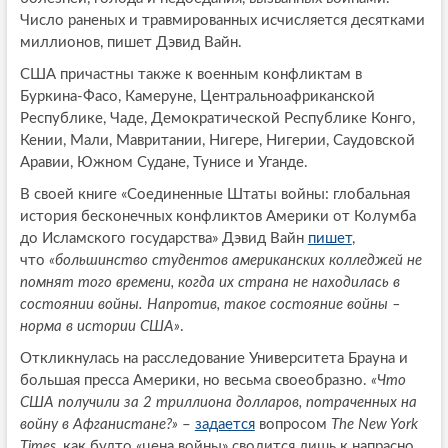
Число раненых и травмированных исчисляется десятками
миллионов, пишет Дэвид Вайн.
США причастны также к военным конфликтам в
Буркина-Фасо, Камеруне, Центральноафриканской
Республике, Чаде, Демократической Республике Конго,
Кении, Мали, Мавритании, Нигере, Нигерии, Саудовской
Аравии, Южном Судане, Тунисе и Уганде.
В своей книге «Соединенные Штаты войны: глобальная
история бесконечных конфликтов Америки от Колумба
до Исламского государства» Дэвид Вайн
пишет
,
что
«большинство студентов американских колледжей не
помнят того времени, когда их страна не находилась в
состоянии войны. Напротив, такое состояние войны –
норма в истории США»
.
Откликнулась на расследование Университета Брауна и
большая пресса Америки, но весьма своеобразно.
«Что
США получили за 2 триллиона долларов, потраченных на
войну в Афганистане?»
–
задается
вопросом
The New York
Times
, как будто «цена войны» сводится лишь к напрасно