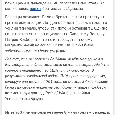
беженцами и вынужденными переселенцами стали 37
млн человек,
пишет
британская
Independent
.
Беженцы осаждают Великобританию, там протестуют
против иммиграции, Лондон обвиняет Париж в том, что
усилий там мало, чтобы эти потоки остановить. Однако,
пишет автор статьи, специалист по Ближнему Востоку
Патрик Кокберн, никто не интересуется, почему
мигранты
«идут на все эти лишения, рискуя быть
задержанными или даже умереть»
.
«Из тех, кто пересекает Ла-Манш между материком и
Великобританией, большинство бежит из стран, где было
военное вмешательство США или их союзников. В
результате глобальной войны США против терроризма,
которую они ведут с 2001 года, не меньше 37 млн человек
были вынуждены покинуть свои дома»,
– пишет Кокберн,
комментируя доклад
Costs of War
(Цена войны)
Университета Брауна.
Из этих 37 миллионов не менее 8 миллионов – беженцы,