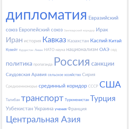
дипломатия
Евразийский
союз
Европейский союз
Ирак
Зангезурский коридор
Кавказ
Иран
Каспий
история
Казахстан
Китай
национализм
ОАЭ
Кувейт
НАТО
наука
Курдистан
Ливан
ОВД
Россия
политика
санкции
пропаганда
Саудовская Аравия
Сирия
сельское хозяйство
США
срединный коридор
Средиземноморье
СССР
транспорт
Турция
Талибан
Туркменистан
Узбекистан
Украина
Франция
учения
Центральная Азия