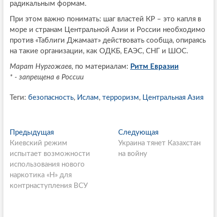
радикальным формам.
При этом важно понимать: шаг властей КР – это капля в
море и странам Центральной Азии и России необходимо
против «Таблиги Джамаат» действовать сообща, опираясь
на такие организации, как ОДКБ, ЕАЭС, СНГ и ШОС.
Марат Нургожаев,
по материалам:
Ритм Евразии
* - запрещена в России
Теги:
безопасность
,
Ислам
,
терроризм
,
Центральная Азия
P
Предыдущая
П
Следующая
С
Киевский режим
р
Украина тянет Казахстан
л
o
испытает возможности
е
на войну
е
s
использования нового
д
д
наркотика «Н» для
ы
у
t
контрнаступления ВСУ
д
ю
n
у
щ
щ
а
a