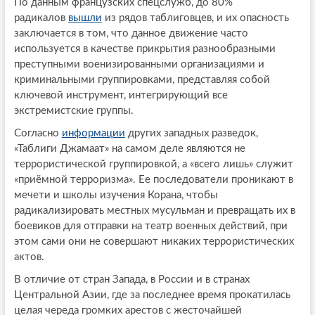
По данным французских спецслужб, до 80%
радикалов
вышли
из рядов таблиговцев, и их опасность
заключается в том, что данное движение часто
используется в качестве прикрытия разнообразными
преступными военизированными организациями и
криминальными группировками, представляя собой
ключевой инструмент, интегрирующий все
экстремистские группы.
Согласно
информации
других западных разведок,
«Таблиги Джамаат» на самом деле являются не
террористической группировкой, а «всего лишь» служит
«приёмной терроризма». Ее последователи проникают в
мечети и школы изучения Корана, чтобы
радикализировать местных мусульман и превращать их в
боевиков для отправки на театр военных действий, при
этом сами они не совершают никаких террористических
актов.
В отличие от стран Запада, в России и в странах
Центральной Азии, где за последнее время прокатилась
целая череда громких арестов с жесточайшей