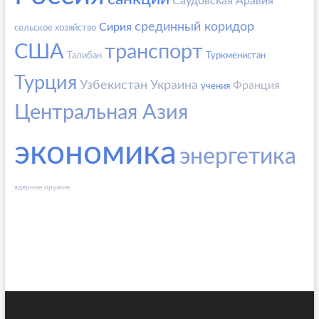
Саудовская Аравия
срединный коридор
Сирия
сельское хозяйство
США
транспорт
Талибан
Туркменистан
Турция
Узбекистан
Украина
Франция
учения
Центральная Азия
экономика
энергетика
ядерное оружие