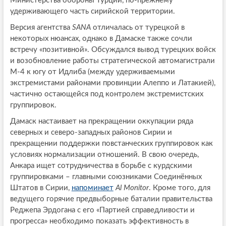
Министерства обороны Турции, по-прежнему
удерживающего часть сирийской территории.
Версия агентства
SANA
отличалась от турецкой в
некоторых нюансах, однако в Дамаске также сочли
встречу «позитивной». Обсуждался вывод турецких войск
и возобновление работы стратегической автомагистрали
М-4 к югу от Идлиба (между удерживаемыми
экстремистами районами провинции Алеппо и Латакией),
частично остающейся под контролем экстремистских
группировок.
Дамаск настаивает на прекращении оккупации ряда
северных и северо-западных районов Сирии и
прекращении поддержки повстанческих группировок как
условиях нормализации отношений. В свою очередь,
Анкара ищет сотрудничества в борьбе с курдскими
группировками – главными союзниками Соединённых
Штатов в Сирии,
напоминает
Al Monitor
. Кроме того, для
ведущего горячие предвыборные баталии правительства
Реджепа Эрдогана с его «Партией справедливости и
прогресса» необходимо показать эффективность в