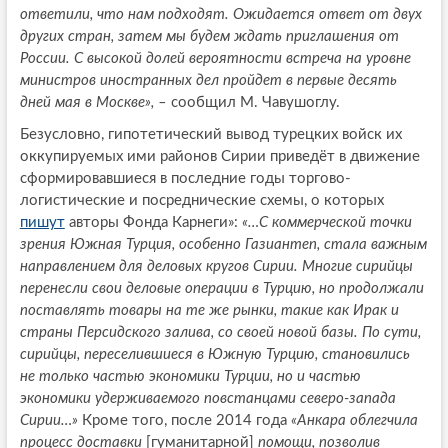
ответили, что нам подходят. Ожидается ответ от двух
других стран, затем мы будем ждать приглашения от
России. С высокой долей вероятности встреча на уровне
министров иностранных дел пройдет в первые десять
дней мая в Москве», –
сообщил М. Чавушоглу.
Безусловно, гипотетический вывод турецких войск их
оккупируемых ими районов Сирии приведёт в движение
сформировавшиеся в последние годы торгово-
логистические и посреднические схемы, о которых
пишут
авторы Фонда Карнеги»:
«…С коммерческой точки
зрения Южная Турция, особенно Газиантеп, стала важным
направлением для деловых кругов Сирии. Многие сирийцы
перенесли свои деловые операции в Турцию, но продолжали
поставлять товары на те же рынки, такие как Ирак и
страны Персидского залива, со своей новой базы. По сути,
сирийцы, переселившиеся в Южную Турцию, становились
не только частью экономики Турции, но и частью
экономики удерживаемого повстанцами северо-запада
Сирии…»
Кроме того, после 2014 года
«Анкара облегчила
процесс доставки
[гуманитарной]
помощи, позволив