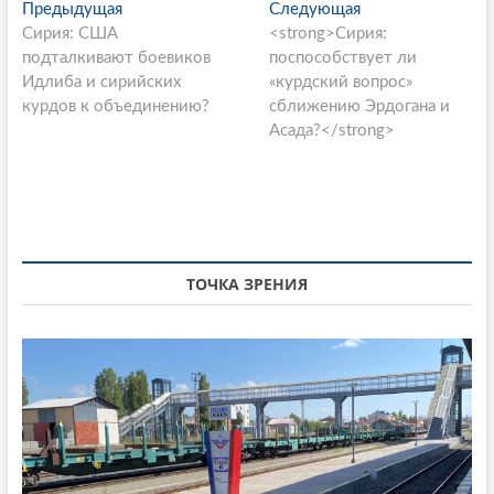
P
Предыдущая
П
Следующая
С
Сирия: США
р
<strong>Сирия:
л
o
подталкивают боевиков
е
поспособствует ли
е
s
Идлиба и сирийских
д
«курдский вопрос»
д
курдов к объединению?
ы
сближению Эрдогана и
у
t
д
Асада?</strong>
ю
n
у
щ
щ
а
a
а
я
v
я
с
i
с
т
т
а
ТОЧКА ЗРЕНИЯ
g
а
т
a
т
ь
ь
я
t
я
:
i
:
o
n