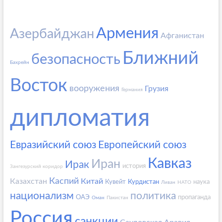
Армения
Азербайджан
Афганистан
Ближний
безопасность
Бахрейн
Восток
вооружения
Грузия
Германия
дипломатия
Евразийский союз
Европейский союз
Кавказ
Иран
Ирак
история
Зангезурский коридор
Каспий
Казахстан
Китай
Кувейт
Курдистан
наука
Ливан
НАТО
национализм
политика
ОАЭ
пропаганда
Оман
Пакистан
Россия
санкции