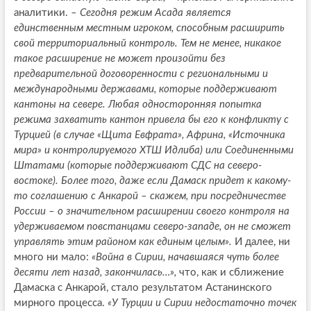
аналитики.
– Сегодня режим Асада является
единственным местным игроком, способным расширить
свой территориальный контроль. Тем не менее, никакое
такое расширение не может произойти без
предварительной договоренности с региональными и
международными державами, которые поддерживают
кантоны на севере. Любая односторонняя попытка
режима захватить кантон привела бы его к конфликту с
Турцией (в случае «Щита Евфрата», Африна, «Источника
мира» и контролируемого ХТШ Идлиба) или Соединенными
Штатами (которые поддерживают СДС на северо-
востоке). Более того, даже если Дамаск придет к какому-
то соглашению с Анкарой – скажем, при посредничестве
России – о значительном расширении своего контроля на
удерживаемом повстанцами северо-западе, он не сможет
управлять этим районом как единым целым».
И далее, ни
много ни мало:
«Война в Сирии, начавшаяся чуть более
десяти лет назад, закончилась…»,
что, как и сближение
Дамаска с Анкарой, стало результатом Астанинского
мирного процесса.
«У Турции и Сирии недостаточно точек