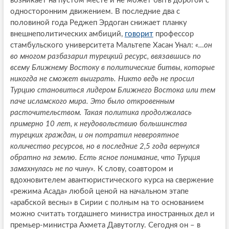
возникает на пустом месте и не может быть дорогой с
односторонним движением. В последние два с
половиной года Реджеп Эрдоган снижает планку
внешнеполитических амбиций,
говорит
профессор
стамбульского университета Мальтепе Хасан Унал:
«…он
во многом разбазарил турецкий ресурс, ввязавшись по
всему Ближнему Востоку в политические битвы, которые
никогда не сможет выиграть. Никто ведь не просил
Турцию становиться лидером Ближнего Востока или тем
паче исламского мира. Это было откровенным
расточительством. Такая политика продолжалась
примерно 10 лет, к неудовольствию большинства
турецких граждан, и он потратил невероятное
количество ресурсов, но в последние 2,5 года вернулся
обратно на землю. Есть ясное понимание, что Турция
замахнулась не по чину».
К слову, соавтором и
вдохновителем авантюристического курса на свержение
«режима Асада» любой ценой на начальном этапе
«арабской весны» в Сирии с полным на то основанием
можно считать тогдашнего министра иностранных дел и
премьер-министра Ахмета Давутоглу. Сегодня он – в