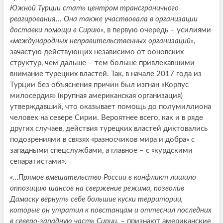
Южной Турции стать центром трансграничного
реагирования... Она также участвовала в организации
доставки помощи в Сирию»,
в первую очередь – усилиями
«международных неправительственных организаций»
,
зачастую действующих независимо от ооновских
структур, чем дальше – тем больше привлекавшими
внимание турецких властей. Так, в начале 2017 года из
Турции без объяснения причин был изгнан «Корпус
милосердия» (крупная американская организация)
утверждавший, что оказывает помощь до полумиллиона
человек на севере Сирии. Вероятнее всего, как и в ряде
других случаев, действия турецких властей диктовались
подозрениями в связях «разносчиков мира и добра» с
западными спецслужбами, а главное – с «курдскими
сепаратистами».
«…Прямое вмешательство России в конфликт лишило
оппозицию шансов на свержение режима, позволив
Дамаску вернуть себе большие куски территории,
которые он утратил к повстанцам и оттеснил последних
в северо-западную часть Сирии,
– признают американские