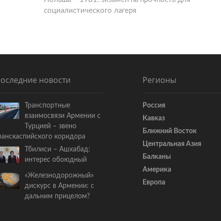
социалистического лагеря
е
д
у
ю
щ
а
я
оследние новости
Регионы
с
т
Транспортные
Россия
а
взаимосвязи Армении с
Кавказ
т
Турцией – звено
ь
Ближний Восток
ранскаспийского коридора
я
Центральная Азия
Тбилиси – Ашхабад:
:
Балканы
интерес обоюдный
Америка
«Железнодорожный»
Европа
дискурс в Армении: с
дальним прицелом?