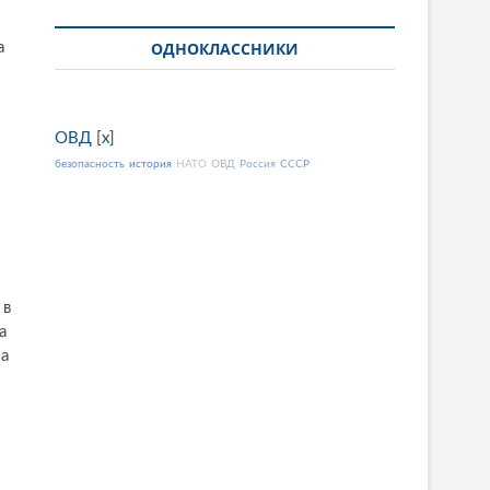
ОДНОКЛАССНИКИ
а
ОВД
[
x
]
безопасность
история
НАТО
ОВД
Россия
СССР
 в
а
за