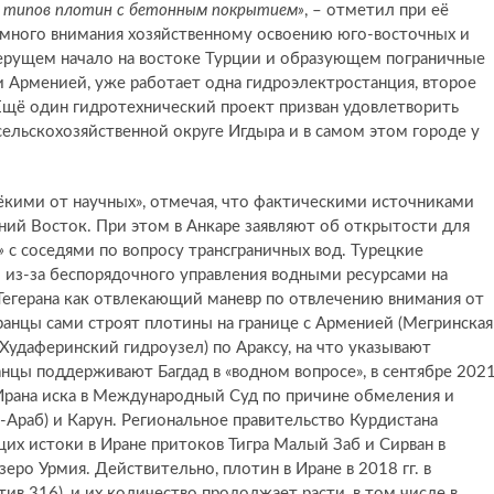
ди типов плотин с бетонным покрытием»
, – отметил при её
много внимания хозяйственному освоению юго-восточных и
берущем начало на востоке Турции и образующем пограничные
 Арменией, уже работает одна гидроэлектростанция, второе
 Ещё один гидротехнический проект призван удовлетворить
сельскохозяйственной окр
у
ге Игдыра и в самом этом городе у
кими от научных», отмечая, что фактическими источниками
ний Восток. При этом в Анкаре заявляют об открытости для
»
с соседями по вопросу трансграничных вод. Турецкие
 из-за беспорядочного управления водными ресурсами на
 Тегерана как отвлекающий маневр по отвлечению внимания от
ранцы сами строят плотины на границе с Арменией (Мегринская
Худаферинский гидроузел) по Араксу, на что указывают
анцы поддерживают Багдад в «водном вопросе», в сентябре 202
 Ирана иска в Международный Суд по причине обмеления и
-Араб) и Карун. Региональное правительство Курдистана
щих истоки в Иране притоков Тигра Малый Заб и Сирван в
о Урмия. Действительно, плотин в Иране в 2018 гг. в
ив 316), и их количество продолжает расти, в том числе в