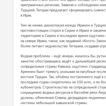
приграничных регионах. Заявляя о соблюдении имею
Турцией, Тегеран предлагает сформировать совме
в Ирак.
Тем не менее, разногласия между Ираном и Турци
противостоящих сторон в Сирии и Ираке и заканч
территорию в Сирию в последнее время ощутимо в
на севере Ирака, такие, как недавний «Коготь-Зам
более питают недовольство Тегерана, создавая уг
Водная проблема – ещё «вчера», казалось бы, рути
заметно обострившаяся, ведёт к дальнейшей регио
сопредельные страны Кавказа, ощутимо страдающ
Армении бьют тревогу, указывая на пагубные пос
востоке Турции. Так, объёмы построенного ещё в 
последние годны сократились на 100 млн., а по б
кубометров. Строительство на сопредельной стор
сокращению водных ресурсов в бассейне реки Аху
долины, обмеление Севана, деградацию подземных
системы небольшой кавказской страны.