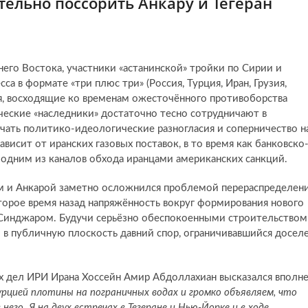
ельно поссорить Анкару и Тегеран
него Востока, участники «астанинской» тройки по Сирии и
а в формате «три плюс три» (Россия, Турция, Иран, Грузия,
я, восходящие ко временам ожесточённого противоборства
еские «наследники» достаточно тесно сотрудничают в
чать политико-идеологические разногласия и соперничество н
висит от иранских газовых поставок, в то время как банковско
одним из каналов обхода иранцами американских санкций.
ом и Анкарой заметно осложнился проблемой перераспределен
торое время назад напряжённость вокруг формирования нового
» Синджаром. Будучи серьёзно обеспокоенными строительством
и в публичную плоскость давний спор, ограничивавшийся досел
х дел ИРИ Ирана Хоссейн Амир Абдоллахиан высказался вполн
рцией плотины на пограничных водах и громко объявляем, что
 него
.
Я на двух встречах в Тегеране и Нью-Йорке и в ходе