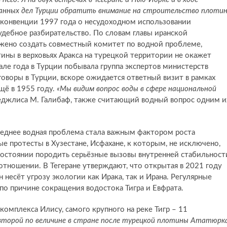
анных дел Турции обратить внимание на строительство плоти
конвенции 1997 года о несудоходном использовании
удебное разбирательство. По словам главы иранской
жено создать совместный комитет по водной проблеме,
тины в верховьях Аракса на турецкой территории не окажет
чале года в Турции побывала группа экспертов министерств
говоры в Турции, вскоре ожидается ответный визит в рамках
щё в 1955 году.
«Мы видим вопрос воды в сфере национальной
 меджлиса М. Галибаф, также считающий водный вопрос одним и
леднее водная проблема стала важным фактором роста
 протесты в Хузестане, Исфахане, к которым, не исключено,
состоянии породить серьёзные вызовы внутренней стабильност
 отношении. В Тегеране утверждают, что открытая в 2021 году
несёт угрозу экологии как Ирака, так и Ирана. Регулярные
 по причине сокращения водостока Тигра и Евфрата.
мплекса Илису, самого крупного на реке Тигр – 11
второй по величине в стране после турецкой плотины Ататюрк