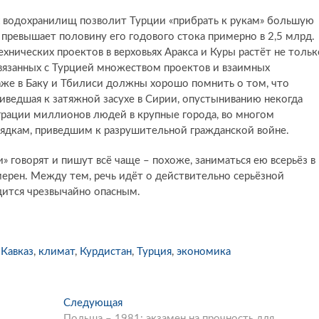
х водохранилищ позволит Турции «прибрать к рукам» большую
о превышает половину его годового стока примерно в 2,5 млрд.
хнических проектов в верховьях Аракса и Куры растёт не тольк
связанных с Турцией множеством проектов и взаимных
даже в Баку и Тбилиси должны хорошо помнить о том, что
иведшая к затяжной засухе в Сирии, опустыниванию некогда
грации миллионов людей в крупные города, во многом
ядкам, приведшим к разрушительной гражданской войне.
 говорят и пишут всё чаще – похоже, заниматься ею всерьёз в
ерен. Между тем, речь идёт о действительно серьёзной
дится чрезвычайно опасным.
,
Кавказ
,
климат
,
Курдистан
,
Турция
,
экономика
Следующая
С
Польша – 1981: экзамен на прочность для
л