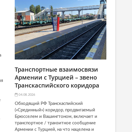
а
-
Транспортные взаимосвязи
Армении с Турцией – звено
ия
Транскаспийского коридора
04.08.2026
е
Обходящий РФ Транскаспийский
(«Срединный») коридор, продвигаемый
Брюсселем и Вашингтоном, включает и
е
транспортное / транзитное сообщение
Армении с Турцией, на что нацелена и