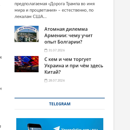
предполагаемая «Дорога Трампа во имя
н
мира и процветания» – естественно, по
лекалам США...
Атомная дилемма
Армении: чему учит
опыт Болгарии?
31.07.2026
х
С кем и чем торгует
Украина и при чём здесь
Китай?
28.07.2026
и
TELEGRAM
а