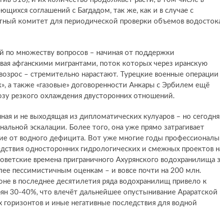
щихся соглашений с Багдадом, так же, как и в случае с
стный комитет для периодической проверки объемов водосток
ей по множеству вопросов – начиная от поддержки
ивая афганскими мигрантами, поток которых через иранскую
озрос – стремительно нарастают. Турецкие военные операции
ок», а также «газовые» договоренности Анкары с Эрбилем ещё
розу резкого охлаждения двусторонних отношений.
нная и не выходящая из дипломатических кулуаров – но сегодня
нальной эскалации. Более того, она уже прямо затрагивает
ие от водного дефицита. Вот уже многие годы профессионалы
ледствия односторонних гидрологических и смежных проектов н
советские времена приграничного Ахурянского водохранилища 
олее пессимистичным оценкам – и вовсе почти на 200 млн.
оне в последнее десятилетия ряда водохранилищ привело к
рян 30-40%, что влечёт дальнейшее опустынивание Араратской
 горизонтов и иные негативные последствия для водной