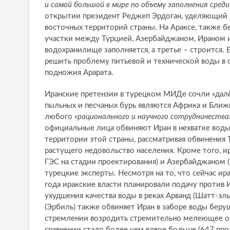
и самой большой в мире по объему заполнения сре
открытии президент Реджеп Эрдоган, уделяющий 
восточных территорий страны. На Араксе, также 
участки между Турцией, Азербайджаном, Ираном и
водохранилище заполняется, а третье – строится.
решить проблему питьевой и технической воды в 
подножия Арарата.
Иранские претензии в турецком МИДе сочли «далё
пыльных и песчаных бурь являются Африка и Ближ
любого
«рационального и научного сотрудничества
официальные лица обвиняют Иран в нехватке воды
территории этой страны, рассматривая обвинения
растущего недовольство населения. Кроме того, и
ГЭС на стадии проектирования) и Азербайджаном (
турецкие эксперты. Несмотря на то, что сейчас ир
года иракские власти планировали подачу против
ухудшения качества воды в реках Арванд (Шатт-эль
(Эрбиль) также обвиняет Иран в заборе воды беру
стремлении возродить стремительно мелеющее озер
сравнении стало более чем вдвое больше (647 прот