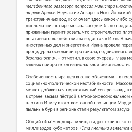
телефонного разговора попросил министра иностр
на реке Аракс».
Неучастие Анкары в Нью-Йоркской 
трансграничных вод исключает здесь какое-либо с
дипломатии, четыре месяца соседям было предло
призванный гарантировать, что строительство пло
негативного воздействия на водосток в Иран. В на
иностранных дел и энергетики Ирана провела пере
процедур на основании протокола, подписанного е
безопасности»
, – отметил, в свою очередь, глава
важных приоритетов национальной безопасности.
Озабоченность иранцев вполне объяснима – в пос
социально-политической нестабильности. Массовые
может добавиться тюркоязычный северо-запад, в 
в стране, весьма пёстрой в этноконфессиональном
плотина Илису в юго-восточной провинции Мардин 
пыльные бури в регионе стали результатом засухи
Общий объём водохранилища гидротехнического ко
миллиардов кубометров.
«
Эта плотина является 