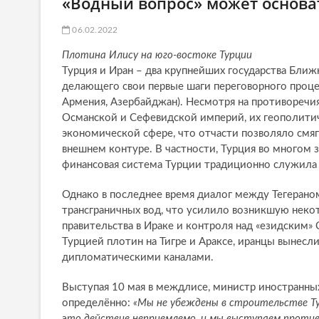
«Водный вопрос» может основат
06.02.2022
Плотина Илису на юго-востоке Турции
Турция и Иран – два крупнейших государства Ближ
делающего свои первые шаги переговорного процесс
Армения, Азербайджан). Несмотря на противоречи
Османской и Сефевидской империй, их геополитич
экономической сфере, что отчасти позволяло смяг
внешнем контуре. В частности, Турция во многом за
финансовая система Турции традиционно служила 
Однако в последнее время диалог между Тегеран
трансграничных вод, что усилило возникшую неко
правительства в Ираке и контроля над «езидским
Турцией плотин на Тигре и Араксе, иранцы вынесл
дипломатическими каналами.
Выступая 10 мая в междлисе, министр иностранны
определённо:
«Мы не убеждены в строительстве Ту
это действие неприемлемо, и мы выступаем против