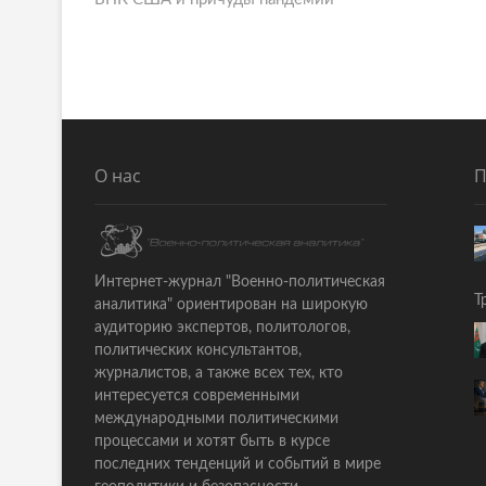
o
е
s
д
ы
t
д
n
у
щ
a
а
О нас
П
v
я
i
с
т
g
а
a
Интернет-журнал "Военно-политическая
т
Т
аналитика" ориентирован на широкую
ь
t
аудиторию экспертов, политологов,
я
политических консультантов,
i
:
журналистов, а также всех тех, кто
o
интересуется современными
международными политическими
n
процессами и хотят быть в курсе
последних тенденций и событий в мире